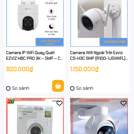
Camera IP WiFi Quay Quét
Camera Wifi Ngoài Trời Ezviz
EZVIZ H8C PRO 3K – 5MP – Có
CS-H3C 5MP (R100-1J5WKFL)
Màu Ban Đêm – Cảnh Báo Còi
– Có Màu Ban Đêm, Đàm Thoại
920.000₫
1.150.000₫
& Đèn – Đàm Thoại 2 Chiều
2 Chiều, Báo Động Thông Minh,
Ống Kín
So sánh
So sánh