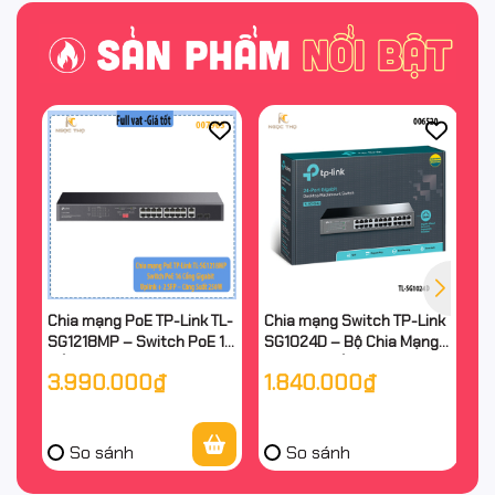
Chia mạng PoE TP-Link TL-
Chia mạng Switch TP-Link
Bộ
SG1218MP – Switch PoE 16
SG1024D – Bộ Chia Mạng
A
Cổng Gigabit + 2 Uplink + 2
Tplink 24 Cổng Gigabit
C
3.990.000₫
1.840.000₫
2
SFP – Công Suất 250W –
10/100/1000Mbps – Vỏ
– 
Chính Hãng
Kim Loại – Chính Hãng
Hã
So sánh
So sánh