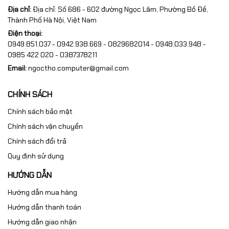
Địa chỉ:
Địa chỉ: Số 686 - 602 đường Ngọc Lâm, Phường Bồ Đề,
Thành Phố Hà Nội, Việt Nam
Điện thoại:
0949.851.037 - 0942.938.669 - 0829682014 - 0948.033.948 -
0985 422 020 - 0387378211
Email:
ngoctho.computer@gmail.com
CHÍNH SÁCH
Chính sách bảo mật
Chính sách vận chuyển
Chính sách đổi trả
Quy định sử dụng
HƯỚNG DẪN
Hướng dẫn mua hàng
Hướng dẫn thanh toán
Hướng dẫn giao nhận