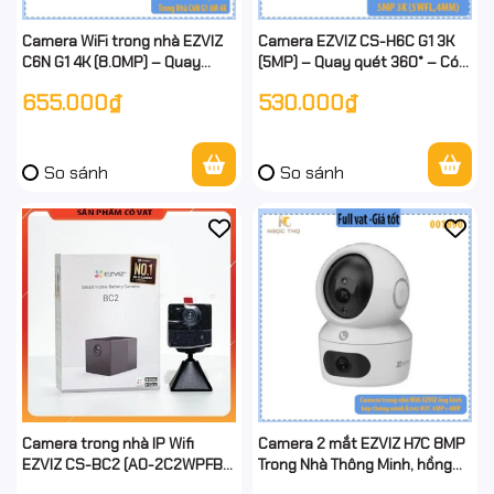
Camera WiFi trong nhà EZVIZ
Camera EZVIZ CS-H6C G1 3K
C6N G1 4K (8.0MP) – Quay
(5MP) – Quay quét 360° – Có
360° – AI phát hiện người &
màu ban đêm – Đàm thoại 2
655.000₫
530.000₫
thú cưng – Đàm thoại 2 chiều
chiều – Chính hãng – Full VAT
So sánh
So sánh
Camera trong nhà IP Wifi
Camera 2 mắt EZVIZ H7C 8MP
EZVIZ CS-BC2 (A0-2C2WPFB)-
Trong Nhà Thông Minh, hồng
Hàng Chính Hãng - full vat
ngoại 10m, phát hiện con