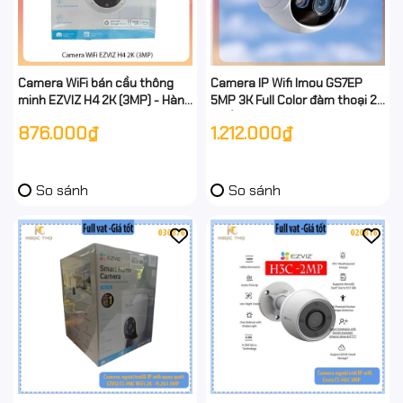
Camera WiFi bán cầu thông
Camera IP Wifi Imou GS7EP
minh EZVIZ H4 2K (3MP) - Hàng
5MP 3K Full Color đàm thoại 2
chính hãng - Full vat
chiều,có báo động Đèn - hàng
876.000₫
1.212.000₫
chính hãng - full vat
So sánh
So sánh