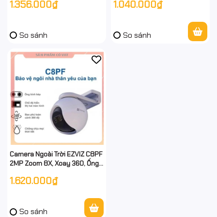
1.356.000₫
1.040.000₫
người, phương tiện - full vat
So sánh
So sánh
Camera Ngoài Trời EZVIZ C8PF
2MP Zoom 8X, Xoay 360, Ống
kính kép - Hàng Chính Hãng -
1.620.000₫
full vat
So sánh