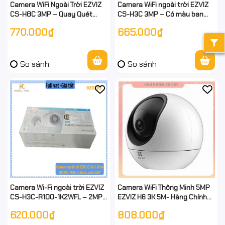
Camera WiFi Ngoài Trời EZVIZ
Camera WiFi ngoài trời EZVIZ
CS-H8C 3MP – Quay Quét
CS-H3C 3MP – Có màu ban
360° | Có Màu Ban Đêm | Đàm
đêm – Báo động – Đàm thoại
770.000₫
665.000₫
Thoại 2 Chiều | Còi Báo Động -
2 chiều – Chính hãng – Full VAT
chính hãn
So sánh
So sánh
Camera Wi-Fi ngoài trời EZVIZ
Camera WiFi Thông Minh 5MP
CS-H3C-R100-1K2WFL – 2MP
EZVIZ H6 3K 5M- Hàng Chính
1080p, màu ban đêm, IR 30m,
Hãng - full vat
620.000₫
808.000₫
IP67 – Chính hãng – Full VAT –