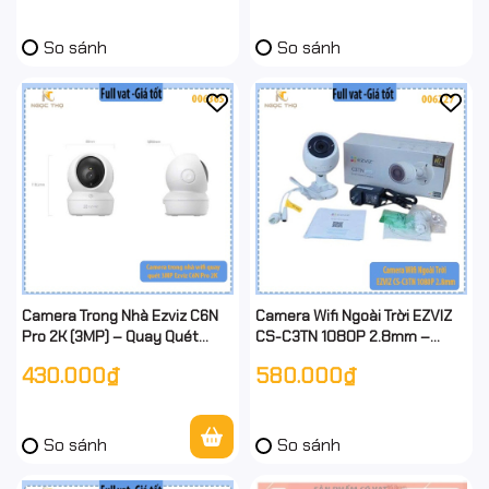
BH 24T
So sánh
So sánh
Camera Trong Nhà Ezviz C6N
Camera Wifi Ngoài Trời EZVIZ
Pro 2K (3MP) – Quay Quét
CS-C3TN 1080P 2.8mm –
340° – Theo Dõi Thông Minh –
Chính Hãng, Full VAT
430.000₫
580.000₫
Đàm Thoại 2 Chiều – Full VAT
So sánh
So sánh