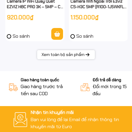
Camera IP WiFi Quay Quét
Camera Wifi Ngoài Trời Ezviz
EZVIZ H8C PRO 3K – 5MP – Có
CS-H3C 5MP (R100-1J5WKFL)
Màu Ban Đêm – Cảnh Báo Còi
– Có Màu Ban Đêm, Đàm
920.000₫
1.150.000₫
& Đèn – Đàm Thoại 2 Chiều
Thoại 2 Chiều, Báo Động
Thông Minh, Ống Kín
So sánh
So sánh
Xem toàn bộ sản phẩm
Giao hàng toàn quốc
Đổi trả dễ dàng
Giao hàng trước trả
Đổi mới trong 15 n
tiền sau COD
đầu
Nhận tin khuyến mãi
Bạn vui lòng để lại Email để nhận thông tin
khuyến mãi từ Euro