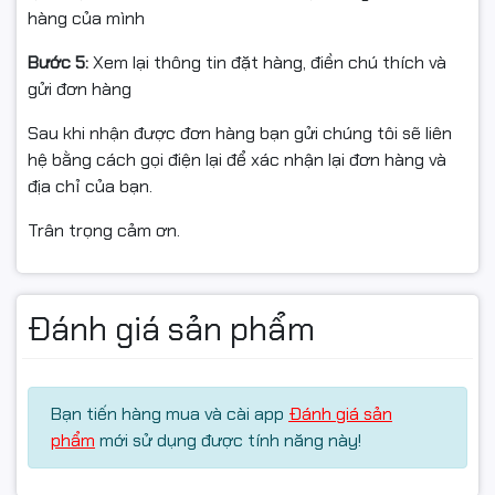
hàng của mình
✅ Quý khách quay video khi bóc hàng để làm bằng
chứng nếu sản phẩm bị hư hỏng, va đập hoặc lỗi vận
Bước 5:
Xem lại thông tin đặt hàng, điền chú thích và
chuyển.
gửi đơn hàng
✅ Nếu sản phẩm không sử dụng được hoặc chưa biết
Sau khi nhận được đơn hàng bạn gửi chúng tôi sẽ liên
cách dùng, vui lòng liên hệ trước khi hoàn hàng để
hệ bằng cách gọi điện lại để xác nhận lại đơn hàng và
được hỗ trợ kỹ thuật.
địa chỉ của bạn.
✅ Sản phẩm hoàn trả cần đóng gói nguyên vẹn như
Trân trọng cảm ơn.
ban đầu, không thiếu linh kiện, không hư hỏng.
✅ Chỉ hỗ trợ đổi/hoàn khi sản phẩm còn nguyên trạng
Đánh giá sản phẩm
và có giá trị sử dụng.
#cameraEZVIZ #EZVIZH6C #H6CPRO #EZVIZ3MP
Bạn tiến hàng mua và cài app
Đánh giá sản
#cameracobaodem #cameradamthoai
phẩm
mới sử dụng được tính năng này!
#cameraquayquet #cameratrongnha
#camerachinhhang #camerawifi #camerathongminh