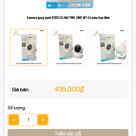
Chất liệu: Nhựa ABS cao cấp
Nguồn: DC 5V – 1A
Lắp đặt: Trong nhà – để bàn, gắn trần hoặc tường
🎯 Ưu điểm nổi bật
435.000₫
Giá bán:
✔ Hình ảnh 3MP siêu nét – xem chi tiết rõ ràng kể cả ban
đêm
Số lượng:
✔ Quan sát có màu ban đêm – nhờ đèn trợ sáng thông minh
✔ Theo dõi chuyển động người tự động, giảm báo giả
THÊM VÀO GIỎ