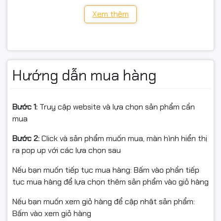
Lắp đặt: Trong nhà – để bàn, gắn trần hoặc tường
Xem thêm
🎯 Ưu điểm nổi bật
Hướng dẫn mua hàng
✔ Hình ảnh 3MP siêu nét – xem chi tiết rõ ràng kể cả
ban đêm
Bước 1:
Truy cập website và lựa chọn sản phẩm cần
mua
✔ Quan sát có màu ban đêm – nhờ đèn trợ sáng thông
minh
Bước 2:
Click và sản phẩm muốn mua, màn hình hiển thị
ra pop up với các lựa chọn sau
✔ Theo dõi chuyển động người tự động, giảm báo giả
Nếu bạn muốn tiếp tục mua hàng: Bấm vào phần tiếp
✔ Đàm thoại 2 chiều dễ dàng – trò chuyện từ xa qua
tục mua hàng để lựa chọn thêm sản phẩm vào giỏ hàng
app EZVIZ
Nếu bạn muốn xem giỏ hàng để cập nhật sản phẩm:
✔ Cài đặt nhanh – quét mã QR kết nối trong 1 phút
Bấm vào xem giỏ hàng