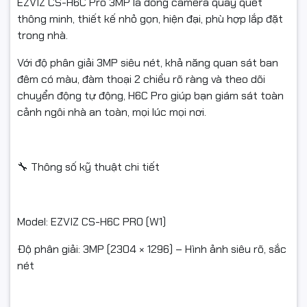
EZVIZ CS-H6C Pro 3MP là dòng camera quay quét
#cameracobaodem #cameradamthoai #cameraquayquet
thông minh, thiết kế nhỏ gọn, hiện đại, phù hợp lắp đặt
#cameratrongnha #camerachinhhang #camerawifi
trong nhà.
#camerathongminh #EZVIZFullColor #fullvat
#ngocthocomputer
Với độ phân giải 3MP siêu nét, khả năng quan sát ban
đêm có màu, đàm thoại 2 chiều rõ ràng và theo dõi
chuyển động tự động, H6C Pro giúp bạn giám sát toàn
cảnh ngôi nhà an toàn, mọi lúc mọi nơi.
🔧 Thông số kỹ thuật chi tiết
Model: EZVIZ CS-H6C PRO (W1)
Độ phân giải: 3MP (2304 × 1296) – Hình ảnh siêu rõ, sắc
nét