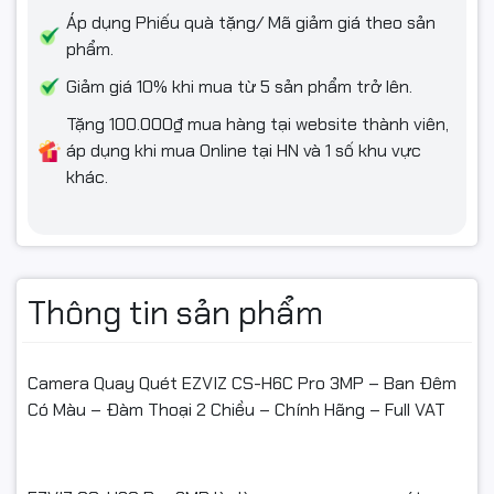
Áp dụng Phiếu quà tặng/ Mã giảm giá theo sản
📌 Điều kiện hoàn hàng
phẩm.
Giảm giá 10% khi mua từ 5 sản phẩm trở lên.
Tặng 100.000₫ mua hàng tại website thành viên,
✅ Quý khách quay video khi bóc hàng để làm bằng chứng
áp dụng khi mua Online tại HN và 1 số khu vực
nếu sản phẩm bị hư hỏng, va đập hoặc lỗi vận chuyển.
khác.
✅ Nếu sản phẩm không sử dụng được hoặc chưa biết cách
dùng, vui lòng liên hệ trước khi hoàn hàng để được hỗ trợ kỹ
thuật.
✅ Sản phẩm hoàn trả cần đóng gói nguyên vẹn như ban đầu,
Thông tin sản phẩm
không thiếu linh kiện, không hư hỏng.
✅ Chỉ hỗ trợ đổi/hoàn khi sản phẩm còn nguyên trạng và có
Camera Quay Quét EZVIZ CS-H6C Pro 3MP – Ban Đêm
giá trị sử dụng.
Có Màu – Đàm Thoại 2 Chiều – Chính Hãng – Full VAT
#cameraEZVIZ #EZVIZH6C #H6CPRO #EZVIZ3MP