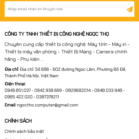
CÔNG TY TNHH THIẾT BỊ CÔNG NGHỆ NGỌC THỌ
Chuyên cung cấp thiết bị công nghệ: Máy tính - Máy in -
Thiết bị máy văn phòng - Thiết Bị Mạng - Camera chính
hãng - Phụ kiện ...
Địa chỉ:
Địa chỉ: Số 686 - 602 đường Ngọc Lâm, Phường Bồ Đề,
Thành Phố Hà Nội, Việt Nam
Điện thoại:
0949.851.037 - 0942.938.669 - 0829682014 - 0948.033.948 -
0985 422 020 - 0387378211
Email:
ngoctho.computer@gmail.com
CHÍNH SÁCH
Chính sách bảo mật