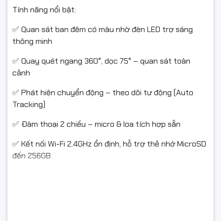
Tính năng nổi bật:
✅ Quan sát ban đêm có màu nhờ đèn LED trợ sáng
thông minh
✅ Quay quét ngang 360°, dọc 75° – quan sát toàn
cảnh
✅ Phát hiện chuyển động – theo dõi tự động (Auto
Tracking)
✅ Đàm thoại 2 chiều – micro & loa tích hợp sẵn
✅ Kết nối Wi-Fi 2.4GHz ổn định, hỗ trợ thẻ nhớ MicroSD
đến 256GB
Chất liệu: Nhựa ABS cao cấp
Nguồn: DC 5V – 1A