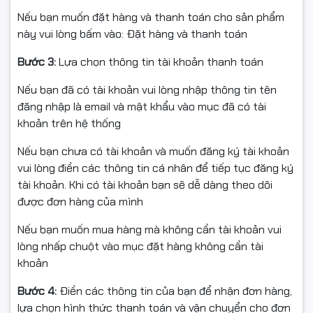
✔ Xem từ xa qua điện thoại, hỗ trợ chia sẻ nhiều người
Nếu bạn muốn đặt hàng và thanh toán cho sản phẩm
cùng xem
này vui lòng bấm vào: Đặt hàng và thanh toán
Bước 3:
Lựa chọn thông tin tài khoản thanh toán
📦 Cam kết từ Ngọc Thọ Computer
Nếu bạn đã có tài khoản vui lòng nhập thông tin tên
đăng nhập là email và mật khẩu vào mục đã có tài
khoản trên hệ thống
✅ Hàng chính hãng EZVIZ – Full VAT
Nếu bạn chưa có tài khoản và muốn đăng ký tài khoản
✅ Bảo hành 24 tháng – hỗ trợ kỹ thuật trọn đời
vui lòng điền các thông tin cá nhân để tiếp tục đăng ký
tài khoản. Khi có tài khoản bạn sẽ dễ dàng theo dõi
✅ Cài đặt tận tình – hướng dẫn chi tiết qua điện thoại
được đơn hàng của mình
✅ Đóng gói an toàn – giao hàng toàn quốc
Nếu bạn muốn mua hàng mà không cần tài khoản vui
lòng nhấp chuột vào mục đặt hàng không cần tài
khoản
📌 Điều kiện hoàn hàng
Bước 4:
Điền các thông tin của bạn để nhận đơn hàng,
lựa chọn hình thức thanh toán và vận chuyển cho đơn