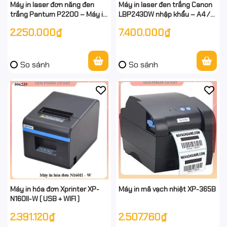
Máy in laser đơn năng đen
Máy in laser đen trắng Canon
trắng Pantum P2200 – Máy in
LBP243DW nhập khẩu – A4 /
laser đen trắng 20ppm, kết nối
A5, In đảo mặt, USB, WiFi - full
2.250.000₫
7.400.000₫
USB – Chính hãng
vat
So sánh
So sánh
Máy in hóa đơn Xprinter XP-
Máy in mã vạch nhiệt XP-365B
N160II-W ( USB + WIFI )
2.391.120₫
2.507.760₫