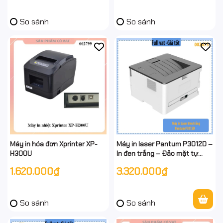
So sánh
So sánh
Máy in hóa đơn Xprinter XP-
Máy in laser Pantum P3012D –
H300U
In đen trắng – Đảo mặt tự
động – 30ppm – USB – Hàng
1.620.000₫
3.320.000₫
chính hãng – Full VAT
So sánh
So sánh