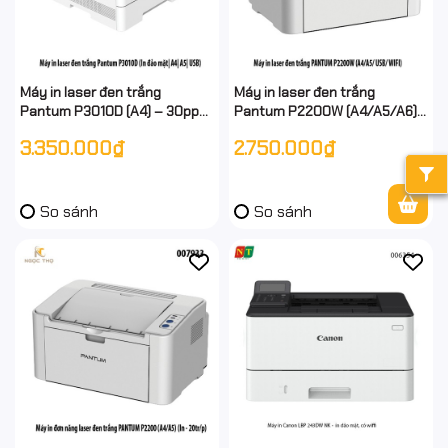
Máy in laser đen trắng
Máy in laser đen trắng
Pantum P3010D (A4) – 30ppm,
Pantum P2200W (A4/A5/A6)
in 2 mặt tự động – USB –
– Wi‑Fi + USB, 20 trang/phút
3.350.000₫
2.750.000₫
Chính hãng, đủ VAT – Hỗ trợ
– Chính hãng - full vat
cài đặt từ xa.
So sánh
So sánh