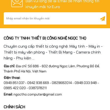
Bạn vui lòng để lại Email để nhận thông tin
khuyến mãi từ Euro
CÔNG TY TNHH THIẾT BỊ CÔNG NGHỆ NGỌC THỌ
Chuyên cung cấp thiết bị công nghệ: Máy tính - Máy in -
Thiết bị máy văn phòng - Thiết Bị Mạng - Camera chính
hãng - Phụ kiện ...
Địa chỉ:
Địa chỉ: Số 686 - 602 đường Ngọc Lâm, Phường Bồ Đề,
Thành Phố Hà Nội, Việt Nam
Điện thoại:
0949.851.037 - 0942.938.669 - 0829682014 - 0948.033.948 -
0985 422 020 - 0387378211
Email:
ngoctho.computer@gmail.com
CHÍNH SÁCH