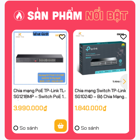
Chia mạng PoE TP-Link TL-
Chia mạng Switch TP-Link
Bộ
SG1218MP – Switch PoE 16
SG1024D – Bộ Chia Mạng
A
Cổng Gigabit + 2 Uplink + 2
Tplink 24 Cổng Gigabit
C
3.990.000₫
1.840.000₫
2
SFP – Công Suất 250W –
10/100/1000Mbps – Vỏ
– 
Chính Hãng
Kim Loại – Chính Hãng
Hã
So sánh
So sánh