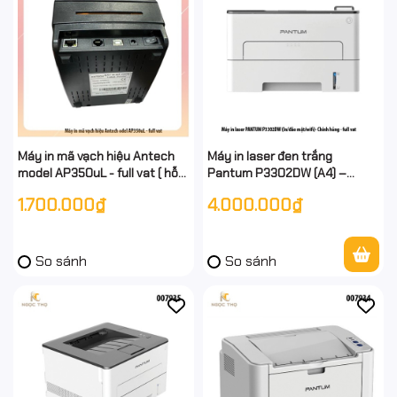
Máy in mã vạch hiệu Antech
Máy in laser đen trắng
model AP350uL - full vat ( hỗ
Pantum P3302DW (A4) –
trợ khổ giấy k80 , A6, A7)
33ppm, in 2 mặt tự động, USB
1.700.000₫
4.000.000₫
+ LAN + Wi‑Fi – Chính hãng -
Hỗ trợ càì từ xa
So sánh
So sánh