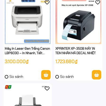
Máy In Laser Đen Trắng Canon
XPRINTER XP-350B MÁY IN
LBP6030 – In Nhanh, Tiết
TEM NHÃN MÃ DECAL NHIỆT
Kiệm, Bền Bỉ – Hàng Chính
3.100.000₫
1.723.680₫
Hãng – Full VAT
So sánh
So sánh