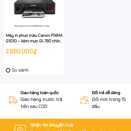
Máy in phun màu Canon PIXMA
G1010 – kèm mực GI-790 chính
hãng – khổ A4 – đơn năng –
2.680.000₫
full VAT
So sánh
Giao hàng toàn quốc
Đổi trả dễ dàng
Giao hàng trước trả
Đổi mới trong 15 n
tiền sau COD
đầu
Nhận tin khuyến mãi