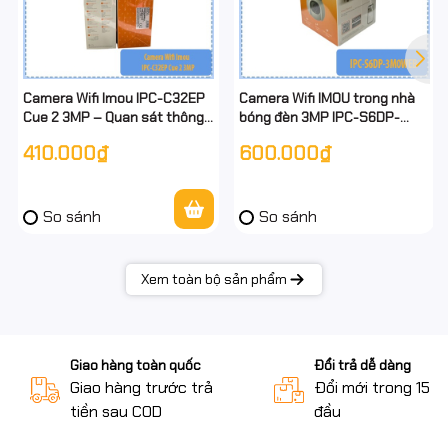
Camera Wifi Imou IPC-C32EP
Camera Wifi IMOU trong nhà
Cue 2 3MP – Quan sát thông
bóng đèn 3MP IPC-S6DP-
minh, hình ảnh siêu nét, hỗ trợ
3M0WEB
410.000₫
600.000₫
đàm thoại 2 chiều
So sánh
So sánh
Xem toàn bộ sản phẩm
Giao hàng toàn quốc
Đổi trả dễ dàng
Giao hàng trước trả
Đổi mới trong 15 n
tiền sau COD
đầu