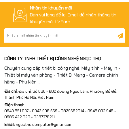
Nhận tin khuyến mãi
Bạn vui lòng để lại Email để nhận thông tin
khuyến mãi từ Euro
CÔNG TY TNHH THIẾT BỊ CÔNG NGHỆ NGỌC THỌ
Chuyên cung cấp thiết bị công nghệ: Máy tính - Máy in -
Thiết bị máy văn phòng - Thiết Bị Mạng - Camera chính
hãng - Phụ kiện ...
Địa chỉ:
Địa chỉ: Số 686 - 602 đường Ngọc Lâm, Phường Bồ Đề,
Thành Phố Hà Nội, Việt Nam
Điện thoại:
0949.851.037 - 0942.938.669 - 0829682014 - 0948.033.948 -
0985 422 020 - 0387378211
Email:
ngoctho.computer@gmail.com