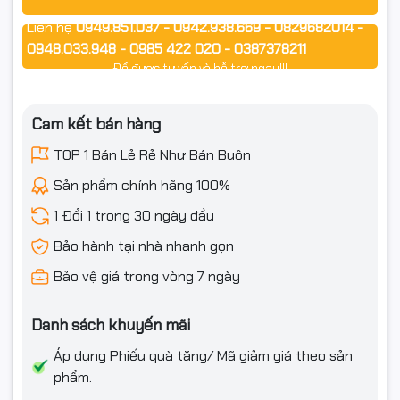
Liên hệ
0949.851.037 - 0942.938.669 - 0829682014 -
0948.033.948 - 0985 422 020 - 0387378211
Để được tư vấn và hỗ trợ ngay!!!
Cam kết bán hàng
TOP 1 Bán Lẻ Rẻ Như Bán Buôn
Sản phẩm chính hãng 100%
1 Đổi 1 trong 30 ngày đầu
Bảo hành tại nhà nhanh gọn
Bảo vệ giá trong vòng 7 ngày
Danh sách khuyến mãi
Áp dụng Phiếu quà tặng/ Mã giảm giá theo sản
phẩm.