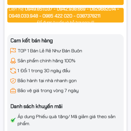
Điều khiển từ xa: Qua app EZVIZ trên điện thoại
Liên hệ
0949.851.037 - 0942.938.669 - 0829682014 -
0948.033.948 - 0985 422 020 - 0387378211
Để được tư vấn và hỗ trợ ngay!!!
#CameraEzviz #EzvizCSH3C5MP #CameraWifiNgoaiTroi
#Camera5MP #CameraCoMauBanDem
Cam kết bán hàng
#CameraBaoDong #CameraThongMinh #CameraAI
TOP 1 Bán Lẻ Rẻ Như Bán Buôn
#CameraDamThoai2Chieu #CameraQuanSatGiaDinh
Sản phẩm chính hãng 100%
#CameraNgoaiTroiChinhHang #CameraBaoDongThongMinh
1 Đổi 1 trong 30 ngày đầu
#CameraAnNinhWifi
Bảo hành tại nhà nhanh gọn
#CameraEzvizNgoaiTroi #CameraIP67 #CameraEZVIZCSH3C
Bảo vệ giá trong vòng 7 ngày
Danh sách khuyến mãi
Áp dụng Phiếu quà tặng/ Mã giảm giá theo sản
phẩm.