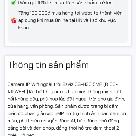
Giảm giá 10% khi mua từ 5 sản phẩm trở lên.
Tặng 100.000₫ mua hàng tại website thành viên,
áp dụng khi mua Online tại HN và 1 số khu vực
khác.
Thông tin sản phẩm
Camera IP Wifi ngoài trời Ezviz CS-H3C 5MP (R100-
1J5WKFL) là thiết bị giám sát an ninh thông minh, kết
nối không dây, phù hợp lắp đặt ngoài trời cho gia đình,
cửa hàng, văn phòng. Sản phẩm được trang bị cảm
biến độ phân giải cao 5MP, hỗ trợ hình ảnh ban đêm có
màu, phát hiện chuyển động AI, báo động chủ động
bằng còi và đèn chớp, đồng thời hỗ trợ đàm thoại 2
chiều rõ nét.