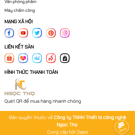
Văn phòng phẩm
Máy chấm công
MẠNG XÃ HỘI
LIÊN KẾT SÀN
HÌNH THỨC THANH TOÁN
Quét QR để mua hàng nhanh chóng
Bản quyền thuộc về
Công ty TNHH Thiết bị công nghệ
Ngọc Thọ
.
Cung cấp bởi
Sapo