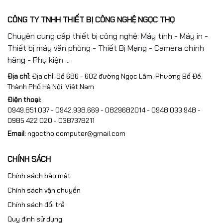
CÔNG TY TNHH THIẾT BỊ CÔNG NGHỆ NGỌC THỌ
Chuyên cung cấp thiết bị công nghệ: Máy tính - Máy in -
Thiết bị máy văn phòng - Thiết Bị Mạng - Camera chính
hãng - Phụ kiện ...
Địa chỉ:
Địa chỉ: Số 686 - 602 đường Ngọc Lâm, Phường Bồ Đề,
Thành Phố Hà Nội, Việt Nam
Điện thoại:
0949.851.037 - 0942.938.669 - 0829682014 - 0948.033.948 -
0985 422 020 - 0387378211
Email:
ngoctho.computer@gmail.com
CHÍNH SÁCH
Chính sách bảo mật
Chính sách vận chuyển
Chính sách đổi trả
Quy định sử dụng