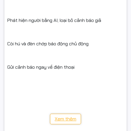
Phát hiện người bằng AI, loại bỏ cảnh báo giả
Còi hú và đèn chớp báo động chủ động
Gửi cảnh báo ngay về điện thoại
Đàm thoại: 2 chiều – có mic và loa tích hợp
Kết nối: Wifi 2.4GHz (hoặc dây LAN)
Xem thêm