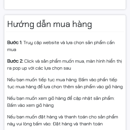
Lưu trữ: Hỗ trợ thẻ nhớ MicroSD lên đến 512GB, hoặc
đám mây EZVIZ CloudPlay
Hướng dẫn mua hàng
Chống nước: IP67 – chịu được mưa gió ngoài trời
Bước 1:
Truy cập website và lựa chọn sản phẩm cần
mua
Điều khiển từ xa: Qua app EZVIZ trên điện thoại
Bước 2:
Click và sản phẩm muốn mua, màn hình hiển thị
ra pop up với các lựa chọn sau
Nếu bạn muốn tiếp tục mua hàng: Bấm vào phần tiếp
#CameraEzviz #EzvizCSH3C5MP #CameraWifiNgoaiTroi
tục mua hàng để lựa chọn thêm sản phẩm vào giỏ hàng
#Camera5MP #CameraCoMauBanDem
Nếu bạn muốn xem giỏ hàng để cập nhật sản phẩm:
#CameraBaoDong #CameraThongMinh #CameraAI
Bấm vào xem giỏ hàng
#CameraDamThoai2Chieu #CameraQuanSatGiaDinh
Nếu bạn muốn đặt hàng và thanh toán cho sản phẩm
#CameraNgoaiTroiChinhHang
này vui lòng bấm vào: Đặt hàng và thanh toán
#CameraBaoDongThongMinh #CameraAnNinhWifi