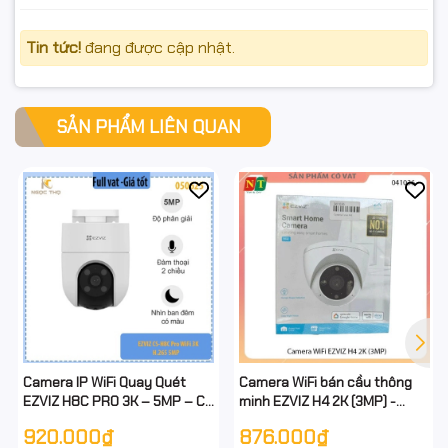
Tin tức!
đang được cập nhật.
SẢN PHẨM LIÊN QUAN
Camera IP WiFi Quay Quét
Camera WiFi bán cầu thông
EZVIZ H8C PRO 3K – 5MP – Có
minh EZVIZ H4 2K (3MP) -
Màu Ban Đêm – Cảnh Báo Còi
Hàng chính hãng - Full vat
920.000₫
876.000₫
& Đèn – Đàm Thoại 2 Chiều