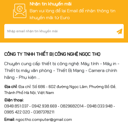
Nhận tin khuyến mãi
Bạn vui lòng để lại Email để nhận thông tin
khuyến mãi từ Euro
CÔNG TY TNHH THIẾT BỊ CÔNG NGHỆ NGỌC THỌ
Chuyên cung cấp thiết bị công nghệ: Máy tính - Máy in -
Thiết bị máy văn phòng - Thiết Bị Mạng - Camera chính
hãng - Phụ kiện ...
Địa chỉ:
Địa chỉ: Số 686 - 602 đường Ngọc Lâm, Phường Bồ Đề,
Thành Phố Hà Nội, Việt Nam
Điện thoại:
0949.851.037 - 0942.938.669 - 0829682014 - 0948.033.948 -
0985 422 020 - 0387378211
Email:
ngoctho.computer@gmail.com