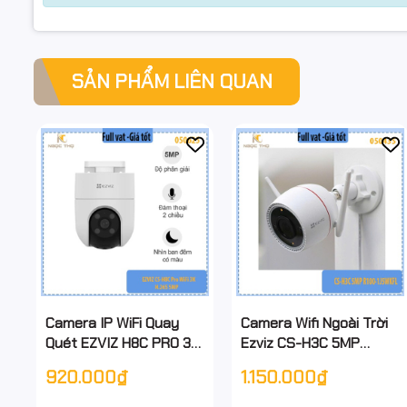
SẢN PHẨM LIÊN QUAN
Camera IP WiFi Quay
Camera Wifi Ngoài Trời
Quét EZVIZ H8C PRO 3K
Ezviz CS-H3C 5MP
– 5MP – Có Màu Ban
(R100-1J5WKFL) – Có
920.000₫
1.150.000₫
Đêm – Cảnh Báo Còi &
Màu Ban Đêm, Đàm
Đèn – Đàm Thoại 2
Thoại 2 Chiều, Báo Động