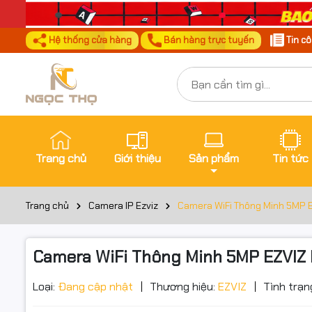
Hệ thống cửa hàng
Bán hàng trực tuyến
Tin c
Trang chủ
Giới thiệu
Sản phẩm
Tin tức
Trang chủ
Camera IP Ezviz
Camera WiFi Thông Minh 5MP EZ
Camera WiFi Thông Minh 5MP EZVIZ H
Loại:
Đang cập nhật
Thương hiệu:
EZVIZ
Tình trạn
Đặt trư
Thôn