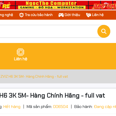
ông nghệ
Tra cứu bảo hành
Giới thiệu
Liên hệ
Liên hệ
VIZ H6 3K 5M- Hàng Chính Hãng - full vat
6 3K 5M- Hàng Chính Hãng - full vat
g:
Hết hàng
Mã sản phẩm:
006504
Bảo hành:
Đang cập n
ớc sản phẩm
g số kỹ thuật