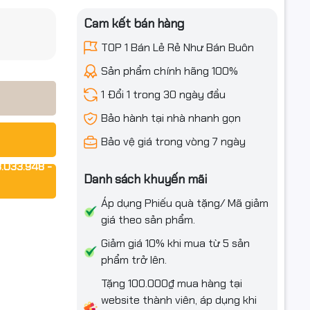
Cam kết bán hàng
ọng đối
iều ưu đãi
TOP 1 Bán Lẻ Rẻ Như Bán Buôn
Sản phẩm chính hãng 100%
1 Đổi 1 trong 30 ngày đầu
h của bạn,
Bảo hành tại nhà nhanh gọn
Bảo vệ giá trong vòng 7 ngày
.033.948 -
Danh sách khuyến mãi
ng là
ảnh rõ nét
Áp dụng Phiếu quà tặng/ Mã giảm
giá theo sản phẩm.
Giảm giá 10% khi mua từ 5 sản
phẩm trở lên.
để giám
Tặng 100.000₫ mua hàng tại
 cảnh
website thành viên, áp dụng khi
a chính xác