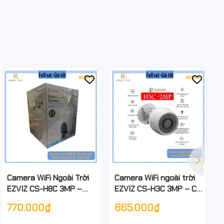
Camera WiFi Ngoài Trời
Camera WiFi ngoài trời
EZVIZ CS-H8C 3MP –
EZVIZ CS-H3C 3MP – Có
Quay Quét 360° | Có
màu ban đêm – Báo
770.000₫
665.000₫
Màu Ban Đêm | Đàm
động – Đàm thoại 2
Thoại 2 Chiều | Còi Báo
chiều – Chính hãng –