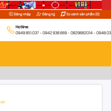
Đăng nhập
Đăng ký
So sánh sản phẩm (
0
)
Hotline:
0949.851.037 - 0942.938.669 - 0829682014 - 0948.03
hật