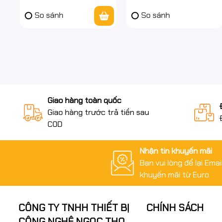
Chiều
Thông Minh, Ống Kín
So sánh
So sánh
Giao hàng toàn quốc
Giao hàng trước trả tiền sau
COD
Nhận tin khuyến mãi
Bạn vui lòng để lại Ema
khuyến mãi từ Euro
CÔNG TY TNHH THIẾT BỊ
CHÍNH SÁCH
CÔNG NGHỆ NGỌC THỌ