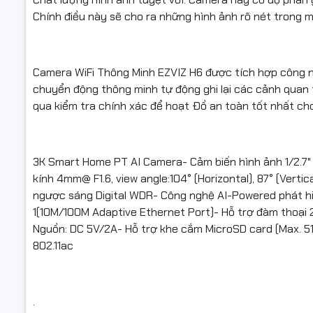
Chính điều này sẽ cho ra những hình ảnh rõ nét trong m
Camera WiFi Thông Minh EZVIZ H6 được tích hợp công 
chuyển động thông minh tự động ghi lại các cảnh quan t
qua kiểm tra chính xác để hoạt Đồ an toàn tốt nhất cho
3K Smart Home PT AI Camera- Cảm biến hình ảnh 1/2.7"
kính 4mm@ F1.6, view angle:104° (Horizontal), 87° (Vertic
ngược sáng Digital WDR- Công nghệ AI-Powered phát hiệ
1(10M/100M Adaptive Ethernet Port)- Hỗ trợ đàm thoại 2
Nguồn: DC 5V/2A- Hỗ trợ khe cắm MicroSD card (Max. 512 G
802.11ac
.