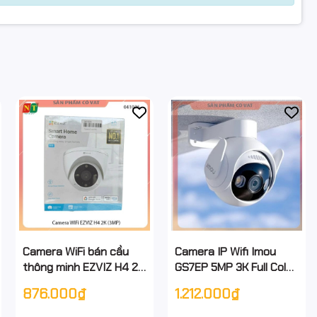
Camera WiFi bán cầu
Camera IP Wifi Imou
thông minh EZVIZ H4 2K
GS7EP 5MP 3K Full Color
(3MP) - Hàng chính
đàm thoại 2 chiều,có
876.000₫
1.212.000₫
hãng - Full vat
báo động Đèn - hàng
chính hãng - full vat