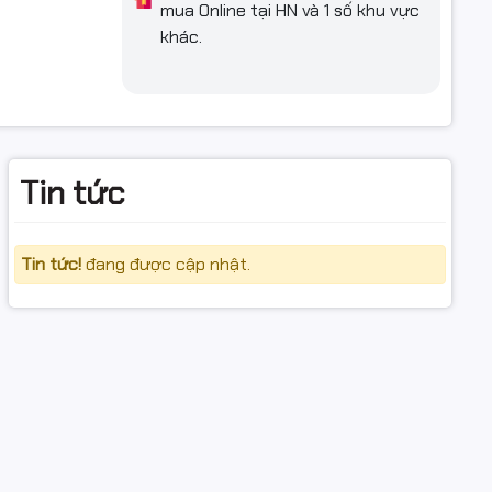
mua Online tại HN và 1 số khu vực
khác.
an CMOS-
), 87°
Digital
anh- 1
Tin tức
iều- Chuẩn
ắm MicroSD
02.11ac
Tin tức!
đang được cập nhật.