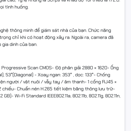
ọi tình huống.
nghệ thông minh để giám sát nhà của bạn. Chức năng
rọng chỉ khi có hoạt động xảy ra. Ngoài ra, camera đã
 gia dinh của ban.
 Progressive Scan CMOS- Độ phân giải 2880 × 1620- Ống
al), 53°(Diagonal) - Xoay ngan: 353° , dọc: 133°- Chống
n người / vật nuôi / vẫy tay / âm thanh- 1 cổng RJ45 ×
 chiều- Chuẩn nén H.265 tiết kiệm băng thông lưu trữ-
B)- Wi-Fi Standard IEEE802.11a, 802.11b, 802.11g, 802.11n,