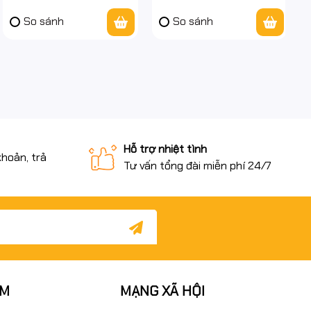
Động - chính hãn
Full VAT
So sánh
So sánh
Hỗ trợ nhiệt tình
khoản, trả
Tư vấn tổng đài miễn phí 24/7
ẨM
MẠNG XÃ HỘI