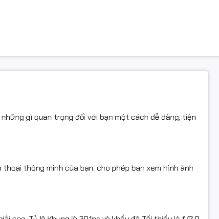
 an toàn tốt nhất cho gia dinh của ban.
Home PT AI Camera- Cảm biến hình ảnh 1/2.7" Progressive Sc
ải 2880 × 1620- Ống kính 4mm@ F1.6, view angle:104° (Horizontal
, 53°(Diagonal) - Xoay ngan: 353° , dọc: 133°- Chống ngược sáng 
nghệ AI-Powered phát hiện người / vật nuôi / vẫy tay / âm th
× 1(10M/100M Adaptive Ethernet Port)- Hỗ trợ đàm thoại 2 ch
tiết kiệm băng thông lưu trữ- Nguồn: DC 5V/2A- Hỗ trợ khe c
512 GB)- Wi-Fi Standard IEEE802.11a, 802.11b, 802.11g, 802.11n, 8
những gì quan trọng đối với bạn một cách dễ dàng, tiện
ện thoại thông minh của bạn, cho phép bạn xem hình ảnh
i cao, Tỷ lệ Khung là 30fps và khẩu độ Tối thiểu là f/2.0.