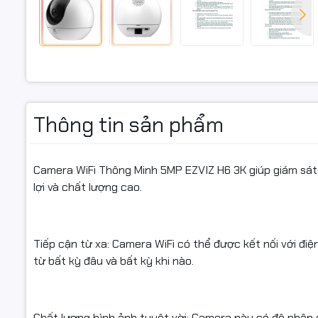
để hoạt Đồ
3K Smart 
Độ phân gi
(Vertical)
WDR- Công 
Thông tin sản phẩm
cổng RJ45 
nén H.265 
card (Max. 
Camera WiFi Thông Minh 5MP EZVIZ H6 3K giúp giám sát 
lợi và chất lượng cao.
.
Tiếp cận từ xa: Camera WiFi có thể được kết nối với đi
từ bất kỳ đâu và bất kỳ khi nào.
Chất lượng hình ảnh tuyệt vời: Camera này có độ phân giả