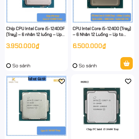
Chíp CPU Intel Core i5-12400F
CPU Intel Core i5-12400 (Tray)
(Tray) – 6 nhân 12 luồng – Up
– 6 Nhân 12 Luồng – Up to
to 4.4GHz – 18MB Cache –
4.4GHz – 18MB Cache –
3.950.000₫
6.500.000₫
Socket 1700
Socket LGA 1700 – Full VAT
So sánh
So sánh