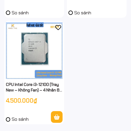
So sánh
So sánh
CPU Intel Core i3-12100 (Tray
New – Không Fan) – 4 Nhân 8
Luồng – 12MB Cache – Xung
4.500.000₫
3.3GHz Up To 4.3GHz – Gen 12
So sánh