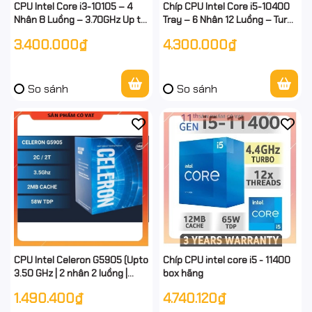
CPU Intel Core i3-10105 – 4
Chíp CPU Intel Core i5-10400
Nhân 8 Luồng – 3.70GHz Up to
Tray – 6 Nhân 12 Luồng – Turbo
4.40GHz – 6MB Cache –
4.3GHz – Socket LGA 1200 –
3.400.000₫
4.300.000₫
Socket LGA1200 – Tray New –
Thế Hệ 10 – full vat
Không Fan
So sánh
So sánh
CPU Intel Celeron G5905 (Upto
Chíp CPU intel core i5 - 11400
3.50 GHz | 2 nhân 2 luồng |
box hãng
4MB)- Socket 1200
1.490.400₫
4.740.120₫