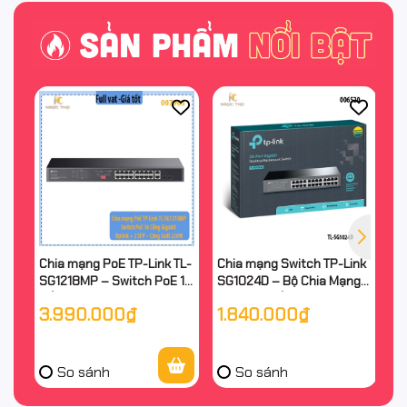
Chia mạng PoE TP-Link TL-
Chia mạng Switch TP-Link
Bộ
SG1218MP – Switch PoE 16
SG1024D – Bộ Chia Mạng
A
Cổng Gigabit + 2 Uplink + 2
Tplink 24 Cổng Gigabit
C
3.990.000₫
1.840.000₫
2
SFP – Công Suất 250W –
10/100/1000Mbps – Vỏ
– 
Chính Hãng
Kim Loại – Chính Hãng
Hã
So sánh
So sánh