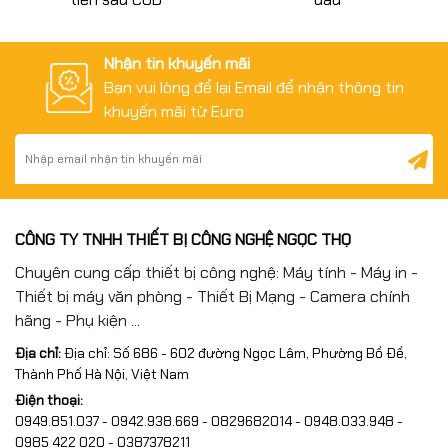
Nhận tin khuyến mãi
Bạn vui lòng để lại Email để nhận thông tin
khuyến mãi từ Euro
CÔNG TY TNHH THIẾT BỊ CÔNG NGHỆ NGỌC THỌ
Chuyên cung cấp thiết bị công nghệ: Máy tính - Máy in -
Thiết bị máy văn phòng - Thiết Bị Mạng - Camera chính
hãng - Phụ kiện ...
Địa chỉ:
Địa chỉ: Số 686 - 602 đường Ngọc Lâm, Phường Bồ Đề,
Thành Phố Hà Nội, Việt Nam
Điện thoại:
0949.851.037 - 0942.938.669 - 0829682014 - 0948.033.948 -
0985 422 020 - 0387378211