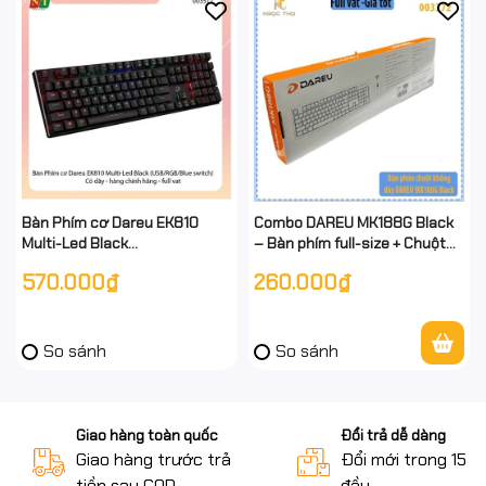
Bàn Phím cơ Dareu EK810
Combo DAREU MK188G Black
Multi-Led Black
– Bàn phím full-size + Chuột
(USB/RGB/Blue switch) Có
không dây 2.4GHz – Chính
570.000₫
260.000₫
dây - hàng chính hãng - full
hãng – Full VAT
vat
So sánh
So sánh
Giao hàng toàn quốc
Đổi trả dễ dàng
Giao hàng trước trả
Đổi mới trong 15 n
tiền sau COD
đầu