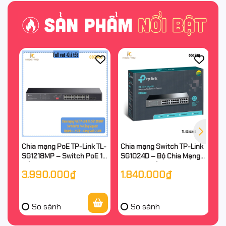
Chia mạng PoE TP-Link TL-
Chia mạng Switch TP-Link
Bộ
SG1218MP – Switch PoE 16
SG1024D – Bộ Chia Mạng
A
Cổng Gigabit + 2 Uplink + 2
Tplink 24 Cổng Gigabit
C
3.990.000₫
1.840.000₫
2
SFP – Công Suất 250W –
10/100/1000Mbps – Vỏ
– 
Chính Hãng
Kim Loại – Chính Hãng
Hã
So sánh
So sánh