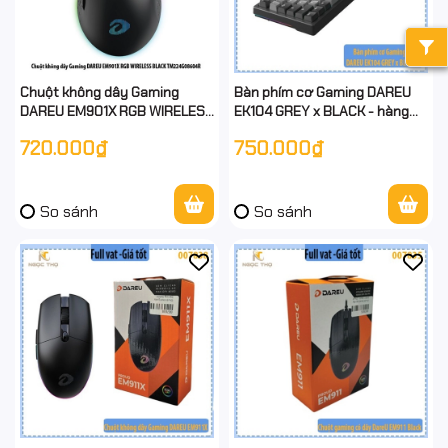
Chuột không dây Gaming
Bàn phím cơ Gaming DAREU
DAREU EM901X RGB WIRELESS
EK104 GREY x BLACK - hàng
BLACK TM224G08604R -
chính hãng - full vat
720.000₫
750.000₫
chính hãng - full vat
So sánh
So sánh