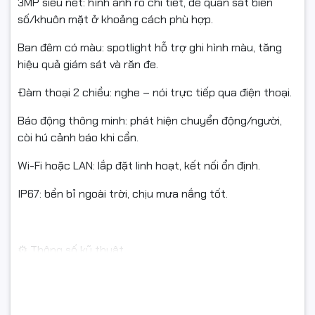
3MP siêu nét: hình ảnh rõ chi tiết, dễ quan sát biển
số/khuôn mặt ở khoảng cách phù hợp.
Ban đêm có màu: spotlight hỗ trợ ghi hình màu, tăng
hiệu quả giám sát và răn đe.
Đàm thoại 2 chiều: nghe – nói trực tiếp qua điện thoại.
Báo động thông minh: phát hiện chuyển động/người,
còi hú cảnh báo khi cần.
Wi-Fi hoặc LAN: lắp đặt linh hoạt, kết nối ổn định.
IP67: bền bỉ ngoài trời, chịu mưa nắng tốt.
⚙️ Thông số kỹ thuật
Model: CS-H3C 3MP R100-1K2WFL
Độ phân giải: 3MP (2304×1296)