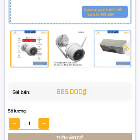
IP67: bền bỉ ngoài trời, chịu mưa nắng tốt.
⚙️ Thông số kỹ thuật
Model: CS-H3C 3MP R100-1K2WFL
Độ phân giải: 3MP (2304×1296)
Ống kính: 2.8mm – góc nhìn 104°
Ban đêm: Có màu (spotlight) + hồng ngoại
665.000₫
Giá bán:
Phát hiện: Chuyển động / Con người
Âm thanh: Đàm thoại 2 chiều (mic & loa)
Số lượng:
Kết nối: Wi-Fi 2.4GHz / LAN RJ45
Lưu trữ: MicroSD tối đa 256GB
THÊM VÀO GIỎ