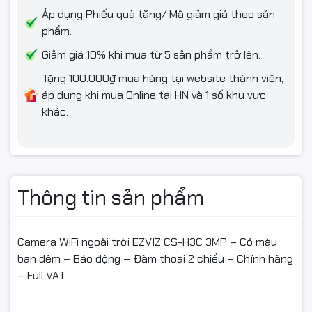
nhầm).
Áp dụng Phiếu quà tặng/ Mã giảm giá theo sản
phẩm.
Hỗ trợ đổi/hoàn khi giao sai hoặc lỗi kỹ thuật/va đập vận
chuyển được shop xác nhận (còn trong thời gian đổi trả).
Giảm giá 10% khi mua từ 5 sản phẩm trở lên.
Tặng 100.000₫ mua hàng tại website thành viên,
Hàng hoàn phải nguyên trạng, còn tem/serial, đủ hộp & phụ
áp dụng khi mua Online tại HN và 1 số khu vực
kiện, không trầy/hỏng do tự tác động.
khác.
Không hỗ trợ nếu đã lắp đặt gây hỏng, vô nước/chập điện/
đấu sai nguồn, rách/mất tem hoặc không có video mở gói.
Thông tin sản phẩm
#cameraEZVIZ #H3C3MP #camerangoaitroi
#cameramaubandem #camerabaodong
#camerawifi #camerachinhhang #fullVAT
Camera WiFi ngoài trời EZVIZ CS-H3C 3MP – Có màu
#ngocthocomputer #congnghengoctho
ban đêm – Báo động – Đàm thoại 2 chiều – Chính hãng
– Full VAT