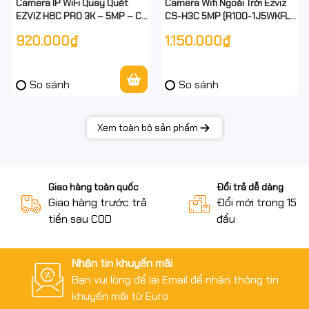
Camera IP WiFi Quay Quét
Camera Wifi Ngoài Trời Ezviz
EZVIZ H8C PRO 3K – 5MP – Có
CS-H3C 5MP (R100-1J5WKFL)
Màu Ban Đêm – Cảnh Báo Còi
– Có Màu Ban Đêm, Đàm
920.000₫
1.150.000₫
& Đèn – Đàm Thoại 2 Chiều
Thoại 2 Chiều, Báo Động
Thông Minh, Ống Kín
So sánh
So sánh
Xem toàn bộ sản phẩm
Giao hàng toàn quốc
Đổi trả dễ dàng
Giao hàng trước trả
Đổi mới trong 15 n
tiền sau COD
đầu
Nhận tin khuyến mãi
Bạn vui lòng để lại Email để nhận thông tin
khuyến mãi từ Euro