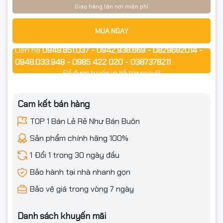
Chuẩn bảo vệ: IP67
Giao hàng tận nơi miễn phí
Nguồn: DC 12V – 1A
MUA NGAY
Chất liệu: Vỏ nhựa cao cấp
Liên hệ
0949.851.037 - 0942.938.669 - 0829682014 -
0948.033.948 - 0985 422 020 - 0387378211
Để được tư vấn và hỗ trợ ngay!!!
✅ Cam kết từ Ngọc Thọ Computer
Cam kết bán hàng
Hàng chính hãng EZVIZ, mới 100% nguyên seal
TOP 1 Bán Lẻ Rẻ Như Bán Buôn
Xuất hóa đơn VAT đầy đủ (Full VAT)
Sản phẩm chính hãng 100%
Đóng gói chắc chắn – giao hàng toàn quốc
1 Đổi 1 trong 30 ngày đầu
Bảo hành tại nhà nhanh gọn
📦 Điều kiện đổi/hoàn hàng
Bảo vệ giá trong vòng 7 ngày
Quay video mở gói từ lúc kiện còn nguyên tem/băng keo đến
Danh sách khuyến mãi
khi kiểm tra xong (căn cứ khi móp/vỡ/thiếu phụ kiện/giao