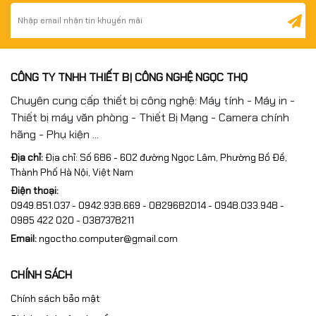
CÔNG TY TNHH THIẾT BỊ CÔNG NGHỆ NGỌC THỌ
Chuyên cung cấp thiết bị công nghệ: Máy tính - Máy in -
Thiết bị máy văn phòng - Thiết Bị Mạng - Camera chính
hãng - Phụ kiện ...
Địa chỉ:
Địa chỉ: Số 686 - 602 đường Ngọc Lâm, Phường Bồ Đề,
Thành Phố Hà Nội, Việt Nam
Điện thoại:
0949.851.037 - 0942.938.669 - 0829682014 - 0948.033.948 -
0985 422 020 - 0387378211
Email:
ngoctho.computer@gmail.com
CHÍNH SÁCH
Chính sách bảo mật