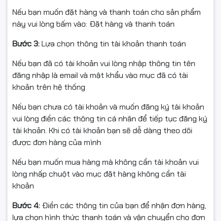
Hàng chính hãng EZVIZ, mới 100% nguyên seal
Nếu bạn muốn đặt hàng và thanh toán cho sản phẩm
này vui lòng bấm vào: Đặt hàng và thanh toán
Xuất hóa đơn VAT đầy đủ (Full VAT)
Bước 3:
Lựa chọn thông tin tài khoản thanh toán
Đóng gói chắc chắn – giao hàng toàn quốc
Nếu bạn đã có tài khoản vui lòng nhập thông tin tên
đăng nhập là email và mật khẩu vào mục đã có tài
khoản trên hệ thống
📦 Điều kiện đổi/hoàn hàng
Nếu bạn chưa có tài khoản và muốn đăng ký tài khoản
Quay video mở gói từ lúc kiện còn nguyên tem/băng
vui lòng điền các thông tin cá nhân để tiếp tục đăng ký
keo đến khi kiểm tra xong (căn cứ khi móp/vỡ/thiếu
tài khoản. Khi có tài khoản bạn sẽ dễ dàng theo dõi
phụ kiện/giao nhầm).
được đơn hàng của mình
Hỗ trợ đổi/hoàn khi giao sai hoặc lỗi kỹ thuật/va đập
Nếu bạn muốn mua hàng mà không cần tài khoản vui
vận chuyển được shop xác nhận (còn trong thời gian
lòng nhấp chuột vào mục đặt hàng không cần tài
đổi trả).
khoản
Hàng hoàn phải nguyên trạng, còn tem/serial, đủ hộp &
Bước 4:
Điền các thông tin của bạn để nhận đơn hàng,
phụ kiện, không trầy/hỏng do tự tác động.
lựa chọn hình thức thanh toán và vận chuyển cho đơn