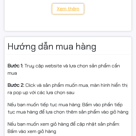
Ống kính: 2.8mm – góc nhìn 104°
Xem thêm
Ban đêm: Có màu (spotlight) + hồng ngoại
Phát hiện: Chuyển động / Con người
Hướng dẫn mua hàng
Âm thanh: Đàm thoại 2 chiều (mic & loa)
Kết nối: Wi-Fi 2.4GHz / LAN RJ45
Bước 1:
Truy cập website và lựa chọn sản phẩm cần
Lưu trữ: MicroSD tối đa 256GB
mua
Chuẩn bảo vệ: IP67
Bước 2:
Click và sản phẩm muốn mua, màn hình hiển thị
ra pop up với các lựa chọn sau
Nguồn: DC 12V – 1A
Nếu bạn muốn tiếp tục mua hàng: Bấm vào phần tiếp
Chất liệu: Vỏ nhựa cao cấp
tục mua hàng để lựa chọn thêm sản phẩm vào giỏ hàng
Nếu bạn muốn xem giỏ hàng để cập nhật sản phẩm:
✅ Cam kết từ Ngọc Thọ Computer
Bấm vào xem giỏ hàng