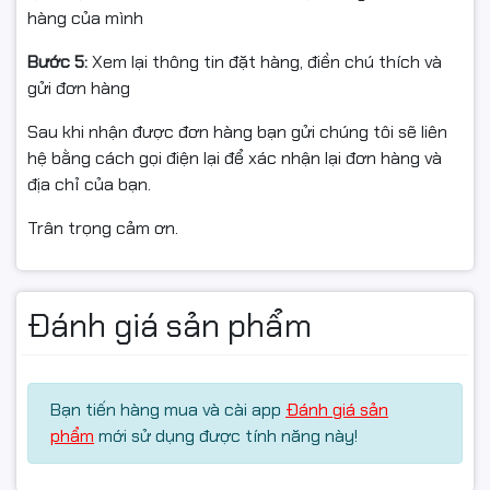
Không hỗ trợ nếu đã lắp đặt gây hỏng, vô nước/chập
hàng của mình
điện/đấu sai nguồn, rách/mất tem hoặc không có video
Bước 5:
Xem lại thông tin đặt hàng, điền chú thích và
mở gói.
gửi đơn hàng
Sau khi nhận được đơn hàng bạn gửi chúng tôi sẽ liên
#cameraEZVIZ #H3C3MP #camerangoaitroi
hệ bằng cách gọi điện lại để xác nhận lại đơn hàng và
#cameramaubandem #camerabaodong
địa chỉ của bạn.
#camerawifi #camerachinhhang #fullVAT
Trân trọng cảm ơn.
#ngocthocomputer #congnghengoctho
Đánh giá sản phẩm
Bạn tiến hàng mua và cài app
Đánh giá sản
phẩm
mới sử dụng được tính năng này!