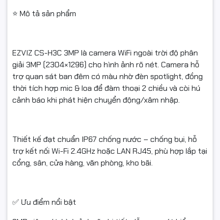
⭐ Mô tả sản phẩm
EZVIZ CS-H3C 3MP là camera WiFi ngoài trời độ phân
giải 3MP (2304×1296) cho hình ảnh rõ nét. Camera hỗ
trợ quan sát ban đêm có màu nhờ đèn spotlight, đồng
thời tích hợp mic & loa để đàm thoại 2 chiều và còi hú
cảnh báo khi phát hiện chuyển động/xâm nhập.
Thiết kế đạt chuẩn IP67 chống nước – chống bụi, hỗ
trợ kết nối Wi-Fi 2.4GHz hoặc LAN RJ45, phù hợp lắp tại
cổng, sân, cửa hàng, văn phòng, kho bãi.
✅ Ưu điểm nổi bật