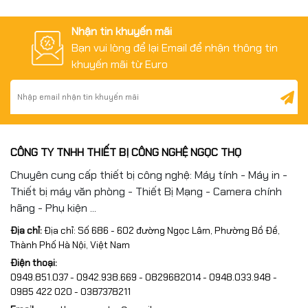
Nhận tin khuyến mãi
Bạn vui lòng để lại Email để nhận thông tin
khuyến mãi từ Euro
CÔNG TY TNHH THIẾT BỊ CÔNG NGHỆ NGỌC THỌ
Chuyên cung cấp thiết bị công nghệ: Máy tính - Máy in -
Thiết bị máy văn phòng - Thiết Bị Mạng - Camera chính
hãng - Phụ kiện ...
Địa chỉ:
Địa chỉ: Số 686 - 602 đường Ngọc Lâm, Phường Bồ Đề,
Thành Phố Hà Nội, Việt Nam
Điện thoại:
0949.851.037 - 0942.938.669 - 0829682014 - 0948.033.948 -
0985 422 020 - 0387378211