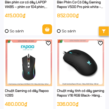
Bàn phím cơ có dây LAPOP
Bàn Phím Cơ Có Dây Gaming
WK85 – phím cơ 104 phím,
Rapoo V500 Pro pink white -
Outemu Brown êm tay,
hàng chính hãng - full vat
415.000₫
852.000₫
keycap double‑shot, USB 2.0
- chính hãng
So sánh
So sánh
Chuột Gaming có dây Rapoo
Chuột máy tính có dây gaming
V28S
Rapoo V16 RGB Black- Hàng
hãng- Full Vat
480.000₫
336.000₫