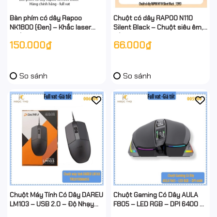
Bàn phím có dây Rapoo
Chuột có dây RAPOO N110
NK1800 (Đen) – Khắc laser
Silent Black – Chuột siêu êm,
chống phai – Hàng chính hãng
bền bỉ, chính hãng, full VAT
150.000₫
66.000₫
– Full VAT
So sánh
So sánh
Chuột Máy Tính Có Dây DAREU
Chuột Gaming Có Dây AULA
LM103 – USB 2.0 – Độ Nhạy
F805 – LED RGB – DPI 6400 –
1000 DPI – Thiết Kế Nhỏ Gọn –
7 Nút Macro – Hàng Chính