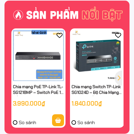
Chia mạng PoE TP-Link TL-
Chia mạng Switch TP-Link
Bộ
SG1218MP – Switch PoE 16
SG1024D – Bộ Chia Mạng
A
Cổng Gigabit + 2 Uplink + 2
Tplink 24 Cổng Gigabit
C
3.990.000₫
1.840.000₫
2
SFP – Công Suất 250W –
10/100/1000Mbps – Vỏ
– 
Chính Hãng
Kim Loại – Chính Hãng
Hã
So sánh
So sánh