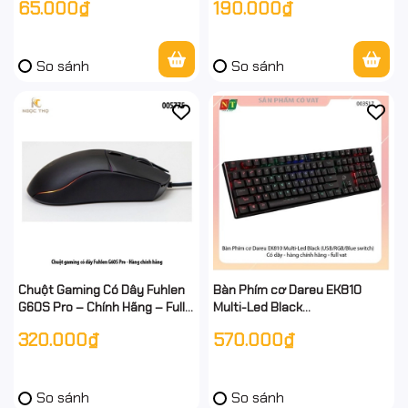
65.000₫
190.000₫
Chính Hãng – Full VAT
Hãng – Full VAT – BH 24T
So sánh
So sánh
Chuột Gaming Có Dây Fuhlen
Bàn Phím cơ Dareu EK810
G60S Pro – Chính Hãng – Full
Multi-Led Black
VAT
(USB/RGB/Blue switch) Có
320.000₫
570.000₫
dây - hàng chính hãng - full
vat
So sánh
So sánh