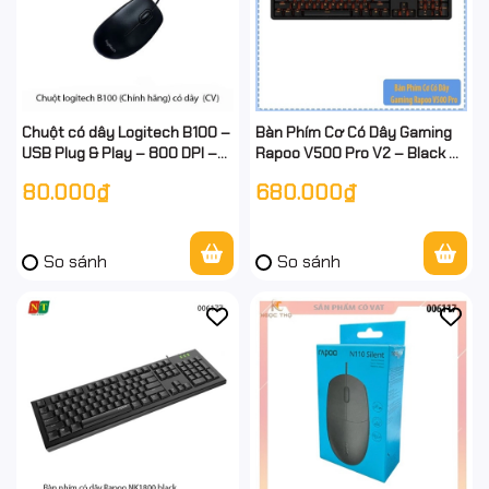
Chuột có dây Logitech B100 –
Bàn Phím Cơ Có Dây Gaming
USB Plug & Play – 800 DPI –
Rapoo V500 Pro V2 – Black –
Chính hãng | Full VAT
Blue Switch – Fullsize 104
80.000₫
680.000₫
Phím – Hàng Chính Hãng - full
vat
So sánh
So sánh