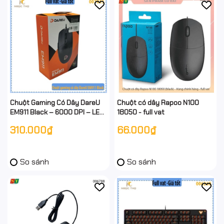
Chuột Gaming Có Dây DareU
Chuột có dây Rapoo N100
EM911 Black – 6000 DPI – LED
18050 - full vat
RGB – 6 Nút – Hàng Chính
310.000₫
66.000₫
Hãng – Full VAT
So sánh
So sánh