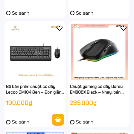
So sánh
So sánh
Bộ bàn phím chuột có dây
Chuột gaming có dây Dareu
Lecoo CM104 Đen – Đơn giản,
EM908X Black – Nhạy, bền,
bền bỉ, giá siêu tốt, full VAT
LED RGB cực ngầu, chính
190.000₫
285.000₫
hãng, full VAT
So sánh
So sánh