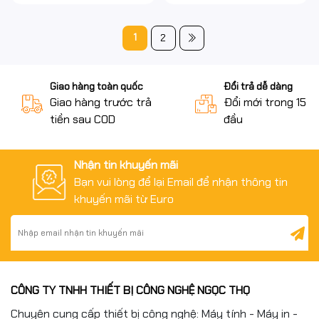
1
2
Giao hàng toàn quốc
Đổi trả dễ dàng
Giao hàng trước trả
Đổi mới trong 15 n
tiền sau COD
đầu
Nhận tin khuyến mãi
Bạn vui lòng để lại Email để nhận thông tin
khuyến mãi từ Euro
CÔNG TY TNHH THIẾT BỊ CÔNG NGHỆ NGỌC THỌ
Chuyên cung cấp thiết bị công nghệ: Máy tính - Máy in -