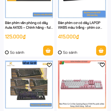
Bàn phím văn phòng có dây
Bàn phím cơ có dây LAPOP
Aula AK105 – Chính hãng - full
WK85 màu trắng - phím cơ
vat
fullsize 104 phím– chính hiệu,
125.000₫
415.000₫
full VAT
So sánh
So sánh