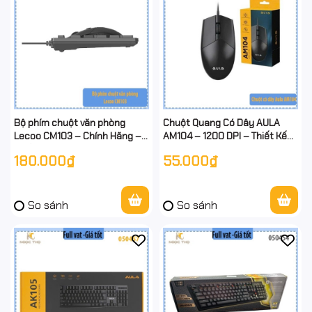
Bộ phím chuột văn phòng
Chuột Quang Có Dây AULA
Lecoo CM103 – Chính Hãng –
AM104 – 1200 DPI – Thiết Kế
Gõ Êm – Chống Nước Nhẹ –
Nhỏ Gọn – Hàng Chính Hãng –
180.000₫
55.000₫
Cắm Là Dùng – Có dây - Full
Full VAT
VAT
So sánh
So sánh