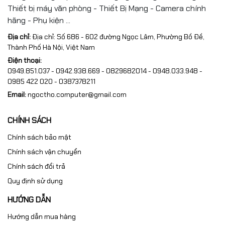
Thiết bị máy văn phòng - Thiết Bị Mạng - Camera chính
hãng - Phụ kiện ...
Địa chỉ:
Địa chỉ: Số 686 - 602 đường Ngọc Lâm, Phường Bồ Đề,
Thành Phố Hà Nội, Việt Nam
Điện thoại:
0949.851.037 - 0942.938.669 - 0829682014 - 0948.033.948 -
0985 422 020 - 0387378211
Email:
ngoctho.computer@gmail.com
CHÍNH SÁCH
Chính sách bảo mật
Chính sách vận chuyển
Chính sách đổi trả
Quy định sử dụng
HƯỚNG DẪN
Hướng dẫn mua hàng