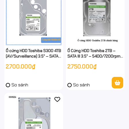
Ổ cứng HDD Toshiba S300 4TB
Ổ Cứng HDD Toshiba 2TB –
(AV/Surveillance) 3.5" – SATA
SATA III 3.5" – 5400/7200rpm
6Gb/s – 5400rpm – Cache
– Chính Hãng – Full VAT
2.700.000₫
2.750.000₫
128/256MB – Chính hãng | Full
VAT
So sánh
So sánh