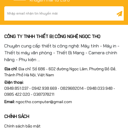
CÔNG TY TNHH THIẾT BỊ CÔNG NGHỆ NGỌC THỌ
Chuyên cung cấp thiết bị công nghệ: Máy tính - Máy in -
Thiết bị máy văn phòng - Thiết Bị Mạng - Camera chính
hãng - Phụ kiện ...
Địa chỉ:
Địa chỉ: Số 686 - 602 đường Ngọc Lâm, Phường Bồ Đề,
Thành Phố Hà Nội, Việt Nam
Điện thoại:
0949.851.037 - 0942.938.669 - 0829682014 - 0948.033.948 -
0985 422 020 - 0387378211
Email:
ngoctho.computer@gmail.com
CHÍNH SÁCH
Chính sách bảo mật