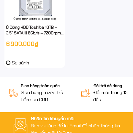
Ổ Cứng HDD Toshiba 10TB –
3.5" SATA III 6Gb/s – 7200rpm,
Cache 256MB – Chính Hãng –
6.900.000₫
Full VAT
So sánh
Giao hàng toàn quốc
Đổi trả dễ dàng
Giao hàng trước trả
Đổi mới trong 15 n
tiền sau COD
đầu
Nhận tin khuyến mãi
Bạn vui lòng để lại Email để nhận thông tin
khuyến mãi từ Euro