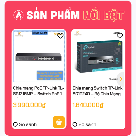
Chia mạng PoE TP-Link TL-
Chia mạng Switch TP-Link
Bộ
SG1218MP – Switch PoE 16
SG1024D – Bộ Chia Mạng
A
Cổng Gigabit + 2 Uplink + 2
Tplink 24 Cổng Gigabit
C
3.990.000₫
1.840.000₫
2
SFP – Công Suất 250W –
10/100/1000Mbps – Vỏ
– 
Chính Hãng
Kim Loại – Chính Hãng
Hã
So sánh
So sánh