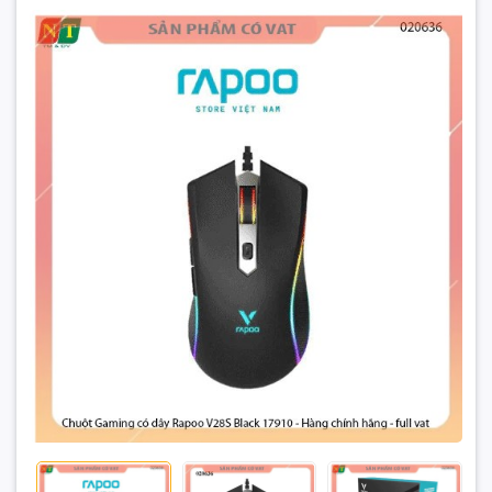
Loại chuột: Chuột gaming dành cho tay phải
Chuột Gaming có dây Rapoo V28S
852.000₫
Chất liệu: Vỏ nhựa ABS
Đặt trước sản phẩm để nhận thêm nhiều ưu đãi bạn
Đèn LED: Có đèn LED RGB có thể tùy chỉnh
nhé
Tốc độ phản hồi:
Tốc độ phản hồi: 1000Hz (1ms)
Kết nối:
GỬI THÔNG TIN
Loại kết nối: USB dây
Chiều dài cáp: Khoảng 1,8m