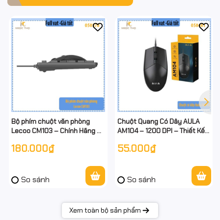
Bộ phím chuột văn phòng
Chuột Quang Có Dây AULA
Lecoo CM103 – Chính Hãng –
AM104 – 1200 DPI – Thiết Kế
Gõ Êm – Chống Nước Nhẹ –
Nhỏ Gọn – Hàng Chính Hãng –
180.000₫
55.000₫
Cắm Là Dùng – Có dây - Full
Full VAT
VAT
So sánh
So sánh
Xem toàn bộ sản phẩm