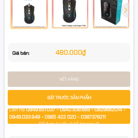
Hỗ trợ hệ điều hành:
Windows 7/8/10 hoặc phiên bản mới hơn
Trọng lượng và kích thước:
480.000₫
Giá bán:
Trọng lượng: Khoảng 125g
HẾT HÀNG
Kích thước: Khoảng 125mm x 64mm x 39mm
ĐẶT TRƯỚC SẢN PHẨM
Liên hệ
0949.851.037 - 0942.938.669 - 0829682014 -
0948.033.948 - 0985 422 020 - 0387378211
Để được tư vấn và hỗ trợ ngay!!!