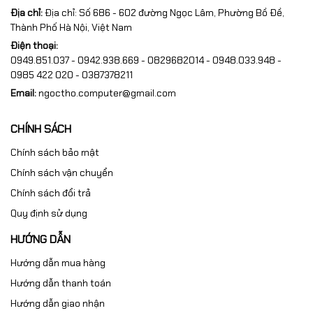
Địa chỉ:
Địa chỉ: Số 686 - 602 đường Ngọc Lâm, Phường Bồ Đề,
Thành Phố Hà Nội, Việt Nam
Điện thoại:
0949.851.037 - 0942.938.669 - 0829682014 - 0948.033.948 -
0985 422 020 - 0387378211
Email:
ngoctho.computer@gmail.com
CHÍNH SÁCH
Chính sách bảo mật
Chính sách vận chuyển
Chính sách đổi trả
Quy định sử dụng
HƯỚNG DẪN
Hướng dẫn mua hàng
Hướng dẫn thanh toán
Hướng dẫn giao nhận