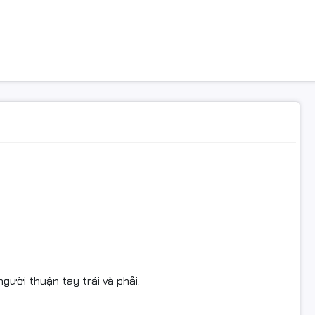
ải lên đến 1000 DPI, giúp chuột chuyển mượt mà.
hù hợp cho người thuận tay phải hay tay trái.
kết nối và sử dụng đơn giản.
gười thuận tay trái và phải.