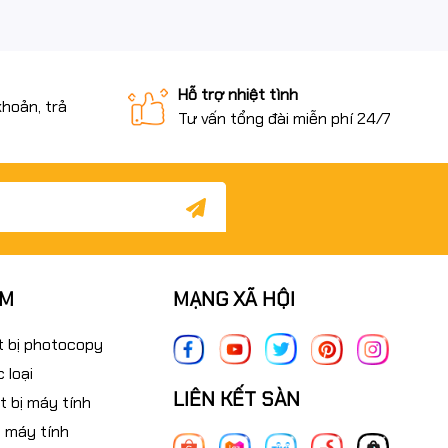
Hỗ trợ nhiệt tình
khoản, trả
Tư vấn tổng đài miễn phí 24/7
ẨM
MẠNG XÃ HỘI
t bị photocopy
 loại
LIÊN KẾT SÀN
t bị máy tính
 máy tính