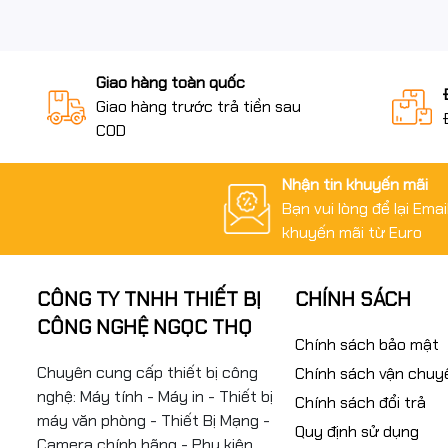
Giao hàng toàn quốc
Giao hàng trước trả tiền sau
COD
Nhận tin khuyến mãi
Bạn vui lòng để lại Ema
khuyến mãi từ Euro
CÔNG TY TNHH THIẾT BỊ
CHÍNH SÁCH
CÔNG NGHỆ NGỌC THỌ
Chính sách bảo mật
Chuyên cung cấp thiết bị công
Chính sách vận chuy
nghệ: Máy tính - Máy in - Thiết bị
Chính sách đổi trả
máy văn phòng - Thiết Bị Mạng -
Quy định sử dụng
Camera chính hãng - Phụ kiện ...