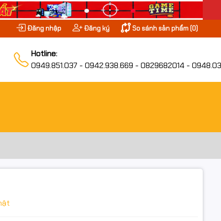
Đăng nhập
Đăng ký
So sánh sản phẩm (
0
)
Hotline:
0949.851.037 - 0942.938.669 - 0829682014 - 0948.03
hật