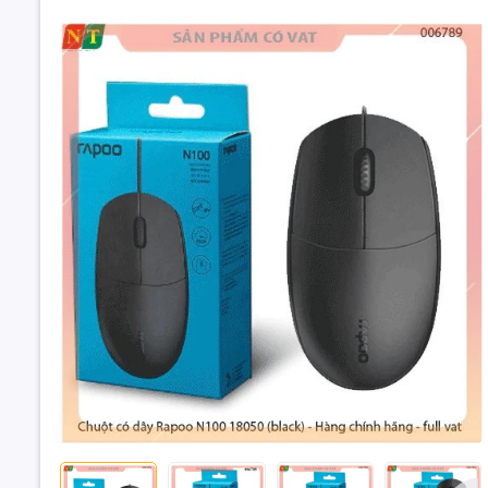
Mô tả sản
- Kiểu kết 
- Chuẩn gi
- Độ Phân 
Thiết kế n
Trang bị c
Có dây điệ
Chuột có dây
Lớp vỏ chuộ
48
Đặc điểm 
Thiết kế n