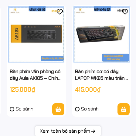
Bàn phím văn phòng có
Bàn phím cơ có dây
dây Aula AK105 – Chính
LAPOP WK85 màu trắng
hãng - full vat
- phím cơ fullsize 104
125.000₫
415.000₫
phím– chính hiệu, full
VAT
So sánh
So sánh
Xem toàn bộ sản phẩm