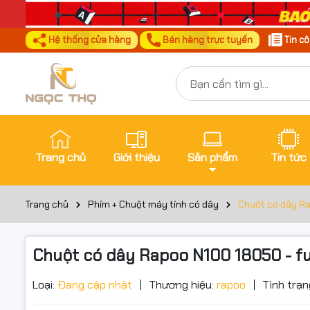
Hệ thống cửa hàng
Bán hàng trực tuyến
Tin c
Trang chủ
Giới thiệu
Sản phẩm
Tin tức
Trang chủ
Phím + Chuột máy tính có dây
Chuột có dây Ra
Chuột có dây Rapoo N100 18050 - ful
Loại:
Đang cập nhật
Thương hiệu:
rapoo
Tình trạn
Đặt trư
Thôn