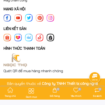
Máy chấm công
MẠNG XÃ HỘI
LIÊN KẾT SÀN
HÌNH THỨC THANH TOÁN
Quét QR để mua hàng nhanh chóng
Bản quyền thuộc về
Công ty TNHH Thiết bị công nghệ
Ngọc Thọ
.
0
0
0
Cung cấp bởi
Sapo
Trang chủ
Giỏ hàng
Yêu thích
So sánh
Danh mục