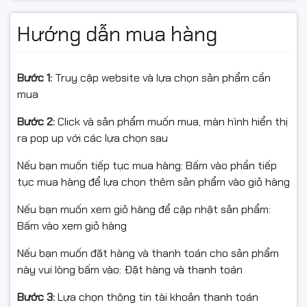
Sản phẩm chính hãng RAPOO:
Hướng dẫn mua hàng
Bảo hành uy tín, xuất hóa đơn VAT đầy đủ.
Bước 1:
Truy cập website và lựa chọn sản phẩm cần
mua
Thông số kỹ thuật
Bước 2:
Click và sản phẩm muốn mua, màn hình hiển thị
Model: RAPOO N110 Silent Black _12953
ra pop up với các lựa chọn sau
Nếu bạn muốn tiếp tục mua hàng: Bấm vào phần tiếp
Kiểu chuột: Có dây, Silent Click
tục mua hàng để lựa chọn thêm sản phẩm vào giỏ hàng
Nếu bạn muốn xem giỏ hàng để cập nhật sản phẩm:
Bấm vào xem giỏ hàng
Độ phân giải: 1600 DPI
Nếu bạn muốn đặt hàng và thanh toán cho sản phẩm
này vui lòng bấm vào: Đặt hàng và thanh toán
Kết nối: USB 2.0
Bước 3:
Lựa chọn thông tin tài khoản thanh toán