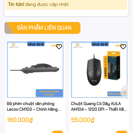
Tin tức!
đang được cập nhật.
#chuotmaytinh #rapooN110 #silentclick
#chuotchinhhang #fullVAT #chuotvanphong
SẢN PHẨM LIÊN QUAN
#chuotgiare
Bộ phím chuột văn phòng
Chuột Quang Có Dây AULA
Lecoo CM103 – Chính Hãng –
AM104 – 1200 DPI – Thiết Kế
Gõ Êm – Chống Nước Nhẹ –
Nhỏ Gọn – Hàng Chính Hãng –
180.000₫
55.000₫
Cắm Là Dùng – Có dây - Full
Full VAT
VAT