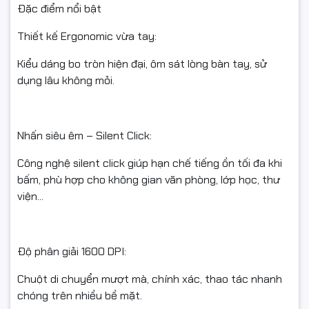
Ưu điểm khi chọn RAPOO N110 Silent
Đặc điểm nổi bật
Nhấn siêu êm, thao tác yên tĩnh, không gây tiếng ồn khó
Thiết kế Ergonomic vừa tay:
chịu.
Kiểu dáng bo tròn hiện đại, ôm sát lòng bàn tay, sử
dụng lâu không mỏi.
Thiết kế bền đẹp, sử dụng linh hoạt cho văn phòng, trường
học, gia đình.
Nhấn siêu êm – Silent Click:
Công nghệ silent click giúp hạn chế tiếng ồn tối đa khi
Giá tốt, chính hãng, bảo hành uy tín, hỗ trợ xuất hóa đơn
bấm, phù hợp cho không gian văn phòng, lớp học, thư
VAT.
viện...
#chuotmaytinh #rapooN110 #silentclick #chuotchinhhang
Độ phân giải 1600 DPI:
#fullVAT #chuotvanphong #chuotgiare
Chuột di chuyển mượt mà, chính xác, thao tác nhanh
chóng trên nhiều bề mặt.