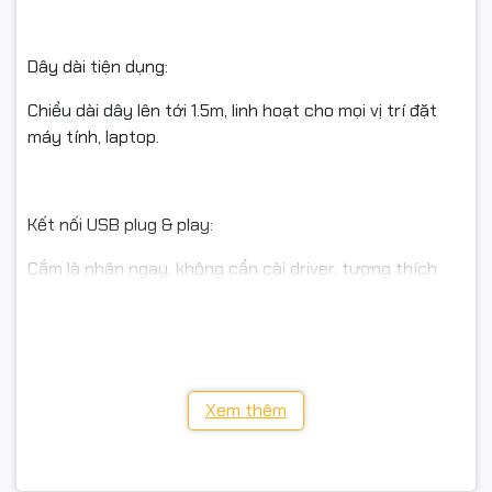
Dây dài tiện dụng:
Chiều dài dây lên tới 1.5m, linh hoạt cho mọi vị trí đặt
máy tính, laptop.
Kết nối USB plug & play:
Cắm là nhận ngay, không cần cài driver, tương thích
mọi máy tính, laptop, PC.
Chất liệu nhựa ABS cao cấp:
Xem thêm
Độ bền cao, chống bám vân tay, dễ vệ sinh.