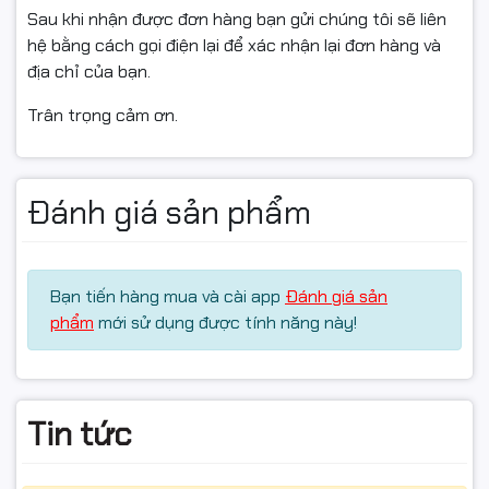
Bảo hành: 12 tháng chính hãng
Sau khi nhận được đơn hàng bạn gửi chúng tôi sẽ liên
hệ bằng cách gọi điện lại để xác nhận lại đơn hàng và
địa chỉ của bạn.
Xuất hóa đơn VAT đầy đủ
Trân trọng cảm ơn.
Ưu điểm khi chọn RAPOO N110 Silent
Đánh giá sản phẩm
Nhấn siêu êm, thao tác yên tĩnh, không gây tiếng ồn
khó chịu.
Bạn tiến hàng mua và cài app
Đánh giá sản
phẩm
mới sử dụng được tính năng này!
Thiết kế bền đẹp, sử dụng linh hoạt cho văn phòng,
trường học, gia đình.
Tin tức
Giá tốt, chính hãng, bảo hành uy tín, hỗ trợ xuất hóa
đơn VAT.