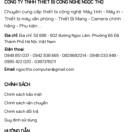
CÔNG TY TNHH THIẾT BỊ CÔNG NGHỆ NGỌC THỌ
Chuyên cung cấp thiết bị công nghệ: Máy tính - Máy in -
Thiết bị máy văn phòng - Thiết Bị Mạng - Camera chính
hãng - Phụ kiện ...
Địa chỉ:
Địa chỉ: Số 686 - 602 đường Ngọc Lâm, Phường Bồ Đề,
Thành Phố Hà Nội, Việt Nam
Điện thoại:
0949.851.037 - 0942.938.669 - 0829682014 - 0948.033.948 -
0985 422 020 - 0387378211
Email:
ngoctho.computer@gmail.com
CHÍNH SÁCH
Chính sách bảo mật
Chính sách vận chuyển
Chính sách đổi trả
Quy định sử dụng
HƯỚNG DẪN