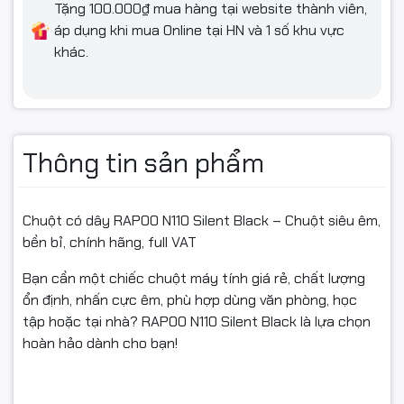
Tặng 100.000₫ mua hàng tại website thành viên,
áp dụng khi mua Online tại HN và 1 số khu vực
khác.
Màu sắc: Đen
Trọng lượng: ~70g
Thông tin sản phẩm
Tương thích: Windows, MacOS, Linux
Chuột có dây RAPOO N110 Silent Black – Chuột siêu êm,
bền bỉ, chính hãng, full VAT
Bảo hành: 12 tháng chính hãng
Bạn cần một chiếc chuột máy tính giá rẻ, chất lượng
ổn định, nhấn cực êm, phù hợp dùng văn phòng, học
tập hoặc tại nhà? RAPOO N110 Silent Black là lựa chọn
Xuất hóa đơn VAT đầy đủ
hoàn hảo dành cho bạn!