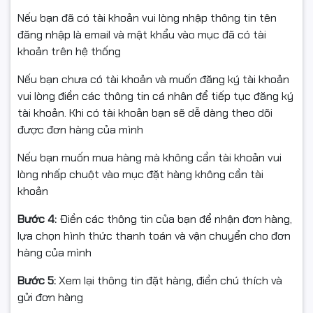
Nếu bạn đã có tài khoản vui lòng nhập thông tin tên
đăng nhập là email và mật khẩu vào mục đã có tài
Chiều dài dây: 1.5m
khoản trên hệ thống
Nếu bạn chưa có tài khoản và muốn đăng ký tài khoản
Số nút: 3 nút (trái, phải, cuộn)
vui lòng điền các thông tin cá nhân để tiếp tục đăng ký
tài khoản. Khi có tài khoản bạn sẽ dễ dàng theo dõi
được đơn hàng của mình
Màu sắc: Đen
Nếu bạn muốn mua hàng mà không cần tài khoản vui
lòng nhấp chuột vào mục đặt hàng không cần tài
khoản
Trọng lượng: ~70g
Bước 4:
Điền các thông tin của bạn để nhận đơn hàng,
lựa chọn hình thức thanh toán và vận chuyển cho đơn
hàng của mình
Tương thích: Windows, MacOS, Linux
Bước 5:
Xem lại thông tin đặt hàng, điền chú thích và
gửi đơn hàng