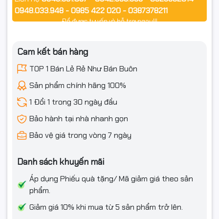
0948.033.948 - 0985 422 020 - 0387378211
Model: RAPOO N110 Silent Black _12953
Để được tư vấn và hỗ trợ ngay!!!
Cam kết bán hàng
Kiểu chuột: Có dây, Silent Click
TOP 1 Bán Lẻ Rẻ Như Bán Buôn
Sản phẩm chính hãng 100%
Độ phân giải: 1600 DPI
1 Đổi 1 trong 30 ngày đầu
Bảo hành tại nhà nhanh gọn
Kết nối: USB 2.0
Bảo vệ giá trong vòng 7 ngày
Danh sách khuyến mãi
Chiều dài dây: 1.5m
Áp dụng Phiếu quà tặng/ Mã giảm giá theo sản
phẩm.
Giảm giá 10% khi mua từ 5 sản phẩm trở lên.
Số nút: 3 nút (trái, phải, cuộn)