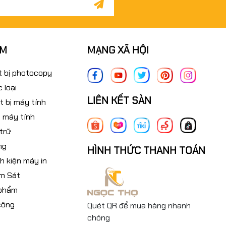
ẨM
MẠNG XÃ HỘI
t bị photocopy
 loại
LIÊN KẾT SÀN
t bị máy tính
 máy tính
 trữ
ng
HÌNH THỨC THANH TOÁN
nh kiện máy in
m Sát
 phẩm
công
Quét QR để mua hàng nhanh
chóng