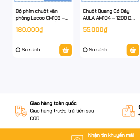
Bộ phím chuột văn
Chuột Quang Có Dây
phòng Lecoo CM103 –
AULA AM104 – 1200 DPI
Chính Hãng – Gõ Êm –
– Thiết Kế Nhỏ Gọn –
180.000₫
55.000₫
Chống Nước Nhẹ – Cắm
Hàng Chính Hãng – Full
Là Dùng – Có dây - Full
VAT
VAT
So sánh
So sánh
Giao hàng toàn quốc
Giao hàng trước trả tiền sau
COD
Nhận tin khuyến mãi