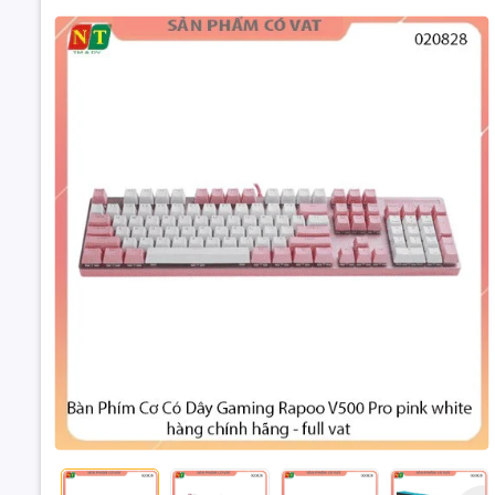
Bàn phím 
Trang bị S
Độ bền lên
Thiết kế t
Keycap ch
Đèn nền p
Bàn Phím Cơ 
Nắp phím 
V500 Pro pin
hãng
Bề mặt hợp
48