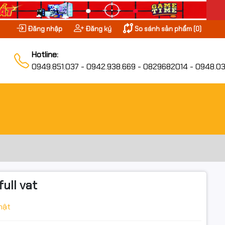
Đăng nhập
Đăng ký
So sánh sản phẩm (
0
)
Hotline:
0949.851.037 - 0942.938.669 - 0829682014 - 0948.03
ull vat
hật