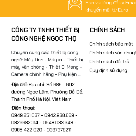
Bạn vui lòng để lại Ema
khuyến mãi từ Euro
CÔNG TY TNHH THIẾT BỊ
CHÍNH SÁCH
CÔNG NGHỆ NGỌC THỌ
Chính sách bảo mật
Chuyên cung cấp thiết bị công
Chính sách vận chuy
nghệ: Máy tính - Máy in - Thiết bị
Chính sách đổi trả
máy văn phòng - Thiết Bị Mạng -
Quy định sử dụng
Camera chính hãng - Phụ kiện ...
Địa chỉ:
Địa chỉ: Số 686 - 602
đường Ngọc Lâm, Phường Bồ Đề,
Thành Phố Hà Nội, Việt Nam
Điện thoại:
0949.851.037 - 0942.938.669 -
0829682014 - 0948.033.948 -
0985 422 020 - 0387378211