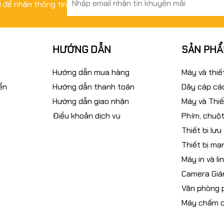
il để nhận thông tin
HƯỚNG DẪN
SẢN PH
Hướng dẫn mua hàng
Máy và thiế
ển
Hướng dẫn thanh toán
Dây cáp các
Hướng dẫn giao nhận
Máy và Thiế
Điều khoản dịch vụ
Phím, chuột
Thiết bi lưu
Thiết bị mạ
Máy in và li
Camera Giá
Văn phòng
Máy chấm 