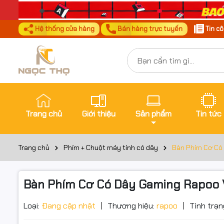
Hệ thống cửa hàng
Bán hàng trực tuyến
Tin c
Trang chủ
Giới thiệu
Sản phẩm
Tin tức
Trang chủ
Phím + Chuột máy tính có dây
Bàn Phím Cơ Có 
Bàn Phím Cơ Có Dây Gaming Rapoo V5
Đặt trư
Thôn
Loại:
Đang cập nhật
Thương hiệu:
rapoo
Tình trạn