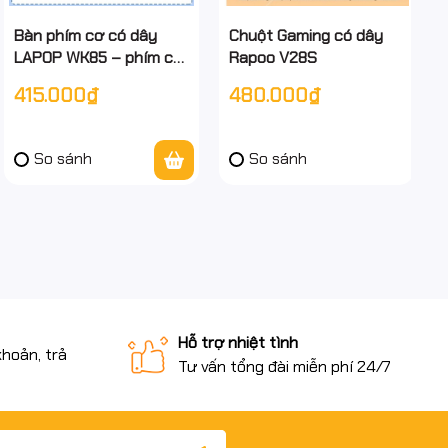
Bàn phím cơ có dây
Chuột Gaming có dây
LAPOP WK85 – phím cơ
Rapoo V28S
104 phím, Outemu
415.000₫
480.000₫
Brown êm tay, keycap
double‑shot, USB 2.0 -
chính hãng
So sánh
So sánh
Hỗ trợ nhiệt tình
khoản, trả
Tư vấn tổng đài miễn phí 24/7