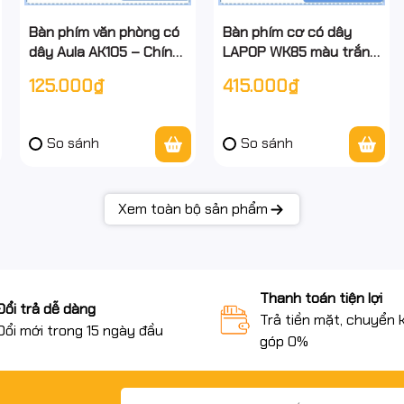
Bàn phím văn phòng có
Bàn phím cơ có dây
dây Aula AK105 – Chính
LAPOP WK85 màu trắng
hãng - full vat
- phím cơ fullsize 104
125.000₫
415.000₫
phím– chính hiệu, full
VAT
So sánh
So sánh
Xem toàn bộ sản phẩm
Thanh toán tiện lợi
Đổi trả dễ dàng
Trả tiền mặt, chuyển 
Đổi mới trong 15 ngày đầu
góp 0%