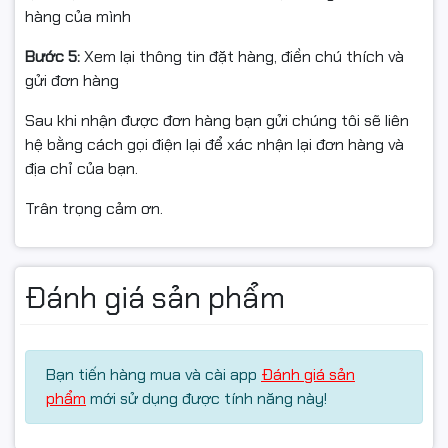
hàng của mình
📦 Điều kiện đổi/hoàn hàng (ngắn gọn)
Bước 5:
Xem lại thông tin đặt hàng, điền chú thích và
gửi đơn hàng
Quay video mở gói từ lúc kiện còn nguyên tem/băng
keo đến khi kiểm tra xong (căn cứ khi móp/vỡ/thiếu
Sau khi nhận được đơn hàng bạn gửi chúng tôi sẽ liên
phụ kiện/giao nhầm).
hệ bằng cách gọi điện lại để xác nhận lại đơn hàng và
địa chỉ của bạn.
Hỗ trợ đổi/hoàn khi giao sai hoặc lỗi kỹ thuật/va đập
vận chuyển được shop xác nhận (còn trong thời gian
Trân trọng cảm ơn.
đổi trả).
Hàng hoàn phải nguyên trạng, còn tem/serial, đủ hộp &
phụ kiện, không trầy/hỏng do tự tác động.
Đánh giá sản phẩm
Không hỗ trợ nếu đã lắp đặt gây hỏng, vô nước/chập
điện/đấu sai nguồn, rách/mất tem, hoặc không có
video mở gói.
Bạn tiến hàng mua và cài app
Đánh giá sản
phẩm
mới sử dụng được tính năng này!