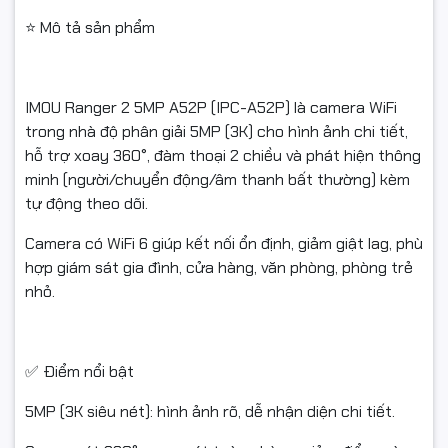
#IMOUA52P #IPCA52P #CameraWiFi #CameraIMOU
#Ranger2
⭐ Mô tả sản phẩm
#Camera360 #Camera5MP #Camera3K #WiFi6
#CameraTrongNha
IMOU Ranger 2 5MP A52P (IPC-A52P) là camera WiFi
#CameraAnNinh #DamThoai2Chieu #FullVAT
trong nhà độ phân giải 5MP (3K) cho hình ảnh chi tiết,
#NgocThoComputer
hỗ trợ xoay 360°, đàm thoại 2 chiều và phát hiện thông
minh (người/chuyển động/âm thanh bất thường) kèm
tự động theo dõi.
Camera có WiFi 6 giúp kết nối ổn định, giảm giật lag, phù
hợp giám sát gia đình, cửa hàng, văn phòng, phòng trẻ
nhỏ.
✅ Điểm nổi bật
5MP (3K siêu nét): hình ảnh rõ, dễ nhận diện chi tiết.