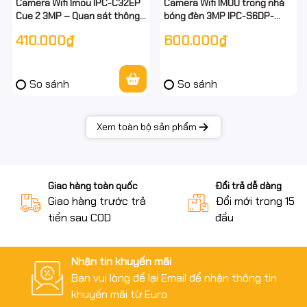
Camera Wifi Imou IPC-C32EP
Camera Wifi IMOU trong nhà
Cue 2 3MP – Quan sát thông
bóng đèn 3MP IPC-S6DP-
minh, hình ảnh siêu nét, hỗ trợ
3M0WEB
410.000₫
600.000₫
đàm thoại 2 chiều
So sánh
So sánh
Xem toàn bộ sản phẩm
Giao hàng toàn quốc
Đổi trả dễ dàng
Giao hàng trước trả
Đổi mới trong 15 n
tiền sau COD
đầu
Nhận tin khuyến mãi
Bạn vui lòng để lại Email để nhận thông tin
khuyến mãi từ Euro