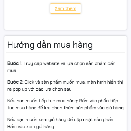
Model: IMOU IPC-A52P (Ranger 2 5MP)
Xem thêm
Cảm biến/độ phân giải: 5MP (2688 × 1664), 25/30fps
Ống kính: 3.6mm – góc nhìn 87° ngang / 48° dọc / 108°
chéo
Hướng dẫn mua hàng
Xoay: Ngang 0–355° | Dọc -5–80°
Ban đêm: Hồng ngoại 10m
Bước 1:
Truy cập website và lựa chọn sản phẩm cần
Âm thanh: Đàm thoại 2 chiều (loa + mic)
mua
Phát hiện: Người / chuyển động / âm thanh bất thường
Bước 2:
Click và sản phẩm muốn mua, màn hình hiển thị
/ theo dõi tự động
ra pop up với các lựa chọn sau
Cảnh báo: Còi hú tại chỗ + thông báo điện thoại
Nếu bạn muốn tiếp tục mua hàng: Bấm vào phần tiếp
tục mua hàng để lựa chọn thêm sản phẩm vào giỏ hàng
Kết nối: WiFi 6 (2.4GHz) + LAN RJ45 100Mbps, WiFi
Hotspot, P2P, ONVIF, Cloud Imou Protect
Nếu bạn muốn xem giỏ hàng để cập nhật sản phẩm:
Bấm vào xem giỏ hàng
Lưu trữ: microSD tối đa 256GB (theo thông số bạn