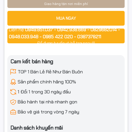
Giao hàng tận nơi miễn phí
Kết nối: WiFi 6 (2.4GHz) + LAN RJ45 100Mbps, WiFi Hotspot,
P2P, ONVIF, Cloud Imou Protect
MUA NGAY
Lưu trữ: microSD tối đa 256GB (theo thông số bạn cung cấp)
Liên hệ
0949.851.037 - 0942.938.669 - 0829682014 -
0948.033.948 - 0985 422 020 - 0387378211
Nguồn: DC 5V–1A
Để được tư vấn và hỗ trợ ngay!!!
Kích thước: 77.4 × 77.4 × 108.1 mm | Trọng lượng: ~300g
Cam kết bán hàng
Tình trạng: Mới 100% – Chính hãng – Full VAT
TOP 1 Bán Lẻ Rẻ Như Bán Buôn
Sản phẩm chính hãng 100%
🎯 Ứng dụng
1 Đổi 1 trong 30 ngày đầu
Giám sát nhà ở, cửa hàng, văn phòng, phòng bé, khu vực
Bảo hành tại nhà nhanh gọn
trong nhà.
Bảo vệ giá trong vòng 7 ngày
Cảnh báo nhanh khi có chuyển động/âm thanh lạ, theo dõi
đối tượng tự động.
Danh sách khuyến mãi