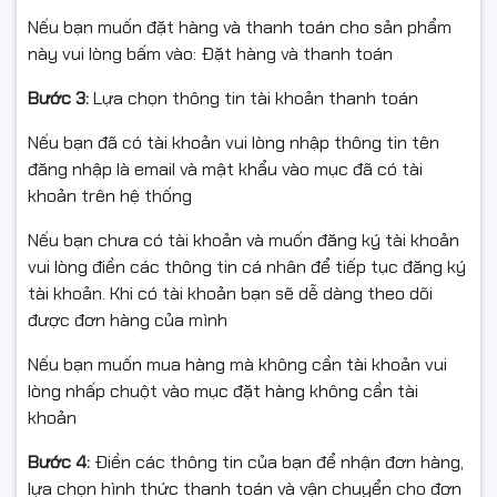
cung cấp)
Nếu bạn muốn đặt hàng và thanh toán cho sản phẩm
này vui lòng bấm vào: Đặt hàng và thanh toán
Nguồn: DC 5V–1A
Bước 3:
Lựa chọn thông tin tài khoản thanh toán
Kích thước: 77.4 × 77.4 × 108.1 mm | Trọng lượng: ~300g
Nếu bạn đã có tài khoản vui lòng nhập thông tin tên
Tình trạng: Mới 100% – Chính hãng – Full VAT
đăng nhập là email và mật khẩu vào mục đã có tài
khoản trên hệ thống
Nếu bạn chưa có tài khoản và muốn đăng ký tài khoản
🎯 Ứng dụng
vui lòng điền các thông tin cá nhân để tiếp tục đăng ký
Giám sát nhà ở, cửa hàng, văn phòng, phòng bé, khu
tài khoản. Khi có tài khoản bạn sẽ dễ dàng theo dõi
vực trong nhà.
được đơn hàng của mình
Cảnh báo nhanh khi có chuyển động/âm thanh lạ, theo
Nếu bạn muốn mua hàng mà không cần tài khoản vui
dõi đối tượng tự động.
lòng nhấp chuột vào mục đặt hàng không cần tài
khoản
Xem trực tiếp và xem lại dễ dàng qua ứng dụng IMOU
Life.
Bước 4:
Điền các thông tin của bạn để nhận đơn hàng,
lựa chọn hình thức thanh toán và vận chuyển cho đơn