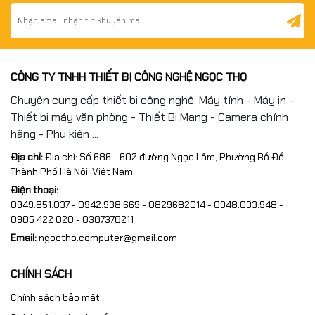
CÔNG TY TNHH THIẾT BỊ CÔNG NGHỆ NGỌC THỌ
Chuyên cung cấp thiết bị công nghệ: Máy tính - Máy in -
Thiết bị máy văn phòng - Thiết Bị Mạng - Camera chính
hãng - Phụ kiện ...
Địa chỉ:
Địa chỉ: Số 686 - 602 đường Ngọc Lâm, Phường Bồ Đề,
Thành Phố Hà Nội, Việt Nam
Điện thoại:
0949.851.037 - 0942.938.669 - 0829682014 - 0948.033.948 -
0985 422 020 - 0387378211
Email:
ngoctho.computer@gmail.com
CHÍNH SÁCH
Chính sách bảo mật