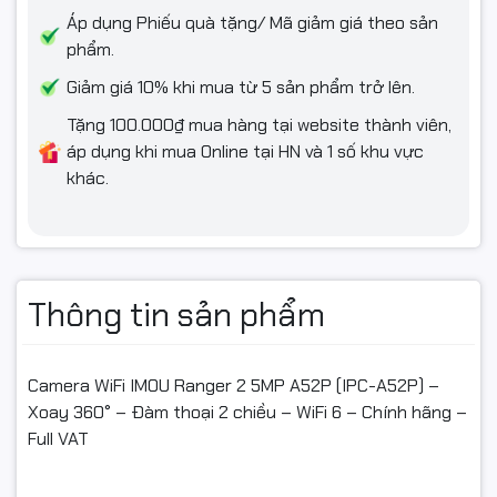
Xem trực tiếp và xem lại dễ dàng qua ứng dụng IMOU Life.
Áp dụng Phiếu quà tặng/ Mã giảm giá theo sản
phẩm.
Giảm giá 10% khi mua từ 5 sản phẩm trở lên.
📦 Điều kiện đổi/hoàn hàng (ngắn gọn)
Tặng 100.000₫ mua hàng tại website thành viên,
Quay video mở gói từ lúc kiện còn nguyên tem/băng keo đến
áp dụng khi mua Online tại HN và 1 số khu vực
khi kiểm tra xong (căn cứ khi móp/vỡ/thiếu phụ kiện/giao
khác.
nhầm).
Hỗ trợ đổi/hoàn khi giao sai hoặc lỗi kỹ thuật/va đập vận
chuyển được shop xác nhận (còn trong thời gian đổi trả).
Thông tin sản phẩm
Hàng hoàn phải nguyên trạng, còn tem/serial, đủ hộp & phụ
kiện, không trầy/hỏng do tự tác động.
Không hỗ trợ nếu đã lắp đặt gây hỏng, vô nước/chập điện/
Camera WiFi IMOU Ranger 2 5MP A52P (IPC-A52P) –
đấu sai nguồn, rách/mất tem, hoặc không có video mở gói.
Xoay 360° – Đàm thoại 2 chiều – WiFi 6 – Chính hãng –
Full VAT