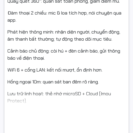
Quay quét 360°: quan sát toàn phòng, giảm điểm mù.
Đàm thoại 2 chiều: mic & loa tích hợp, nói chuyện qua
app.
Phát hiện thông minh: nhận diện người, chuyển động,
âm thanh bất thường; tự động theo dõi mục tiêu.
Cảnh báo chủ động: còi hú + đèn cảnh báo, gửi thông
báo về điện thoại.
WiFi 6 + cổng LAN: kết nối mượt, ổn định hơn.
Hồng ngoại 10m: quan sát ban đêm rõ ràng.
Lưu trữ linh hoạt: thẻ nhớ microSD + Cloud (Imou
Protect).
⚙️ Thông số kỹ thuật