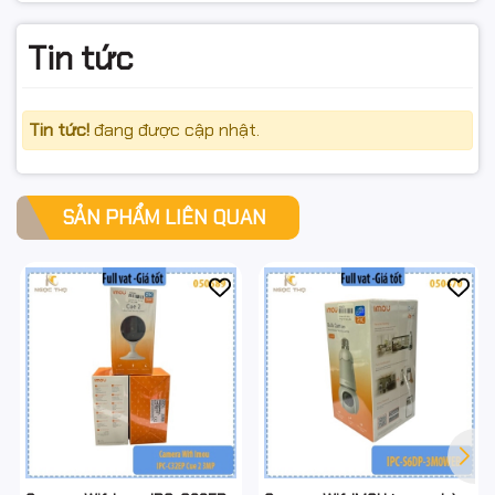
#IMOUA52P #IPCA52P #CameraWiFi #CameraIMOU
#Ranger2
Tin tức
#Camera360 #Camera5MP #Camera3K #WiFi6
#CameraTrongNha
Tin tức!
đang được cập nhật.
#CameraAnNinh #DamThoai2Chieu #FullVAT
#NgocThoComputer
SẢN PHẨM LIÊN QUAN