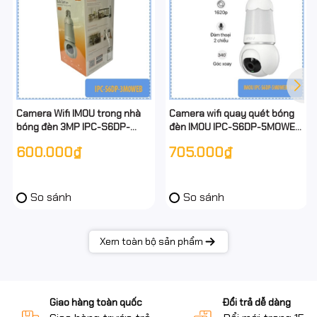
Camera Wifi IMOU trong nhà
Camera wifi quay quét bóng
bóng đèn 3MP IPC-S6DP-
đèn IMOU IPC-S6DP-5M0WEB
3M0WEB
5Mp 3K đầy đủ chức năng
600.000₫
705.000₫
So sánh
So sánh
Xem toàn bộ sản phẩm
Giao hàng toàn quốc
Đổi trả dễ dàng