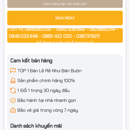
Giao hàng tận nơi miễn phí
MUA NGAY
Liên hệ
0949.851.037 - 0942.938.669 - 0829682014 -
0948.033.948 - 0985 422 020 - 0387378211
Để được tư vấn và hỗ trợ ngay!!!
Cam kết bán hàng
TOP 1 Bán Lẻ Rẻ Như Bán Buôn
Sản phẩm chính hãng 100%
1 Đổi 1 trong 30 ngày đầu
Bảo hành tại nhà nhanh gọn
Bảo vệ giá trong vòng 7 ngày
Danh sách khuyến mãi