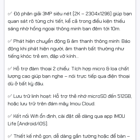
✅ Độ phân giải 3MP siêu nét (2K – 2304x1296) giúp bạn
quan sát rõ từng chi tiết, kể cả trong điều kiện thiếu
sáng nhờ hồng ngoại thông minh ban đêm tới 10m.
✅ Phát hiện chuyển động & âm thanh thông minh: Báo
động khi phát hiện người, âm thanh bất thường như
tiếng khóc trẻ em, đập vỡ kính...
✅ Hỗ trợ đàm thoại 2 chiều: Tích hợp micro & loa chất
lượng cao giúp bạn nghe – nói trực tiếp qua điện thoại
dù ở bất kỳ đâu.
✅ Lưu trữ linh hoạt: Hỗ trợ thẻ nhớ microSD đến 512GB,
hoặc lưu trữ trên đám mây Imou Cloud.
✅ Kết nối Wifi ổn định, cài đặt dễ dàng qua app IMOU
Life (Android/iOS).
✅ Thiết kế nhỏ gọn, dễ dàng gắn tường hoặc để bàn –