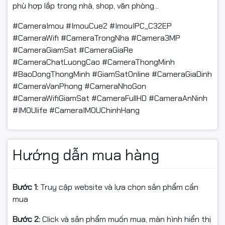
phù hợp lắp trong nhà, shop, văn phòng...
#CameraImou #ImouCue2 #ImouIPC_C32EP
#CameraWifi #CameraTrongNha #Camera3MP
#CameraGiamSat #CameraGiaRe
#CameraChatLuongCao #CameraThongMinh
#BaoDongThongMinh #GiamSatOnline #CameraGiaDinh
#CameraVanPhong #CameraNhoGon
#CameraWifiGiamSat #CameraFullHD #CameraAnNinh
#IMOUlife #CameraIMOUChinhHang
Hướng dẫn mua hàng
Bước 1:
Truy cập website và lựa chọn sản phẩm cần
mua
Bước 2:
Click và sản phẩm muốn mua, màn hình hiển thị