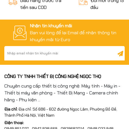
Giao hàng trước trả
Đổi mới trong 15 n
tiền sau COD
đầu
Nhận tin khuyến mãi
Bạn vui lòng để lại Email để nhận thông tin
khuyến mãi từ Euro
CÔNG TY TNHH THIẾT BỊ CÔNG NGHỆ NGỌC THỌ
Chuyên cung cấp thiết bị công nghệ: Máy tính - Máy in -
Thiết bị máy văn phòng - Thiết Bị Mạng - Camera chính
hãng - Phụ kiện ...
Địa chỉ:
Địa chỉ: Số 686 - 602 đường Ngọc Lâm, Phường Bồ Đề,
Thành Phố Hà Nội, Việt Nam
Điện thoại:
0949.851.037 - 0942.938.669 - 0829682014 - 0948.033.948 -