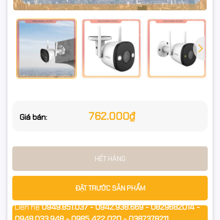
762.000₫
Giá bán:
HẾT HÀNG
ĐẶT TRƯỚC SẢN PHẨM
Liên hệ
0949.851.037 - 0942.938.669 - 0829682014 -
0948.033.948 - 0985 422 020 - 0387378211