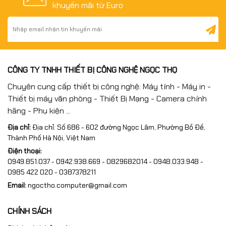
khuyến mãi từ Euro
CÔNG TY TNHH THIẾT BỊ CÔNG NGHỆ NGỌC THỌ
Chuyên cung cấp thiết bị công nghệ: Máy tính - Máy in -
Thiết bị máy văn phòng - Thiết Bị Mạng - Camera chính
hãng - Phụ kiện ...
Địa chỉ:
Địa chỉ: Số 686 - 602 đường Ngọc Lâm, Phường Bồ Đề,
Thành Phố Hà Nội, Việt Nam
Điện thoại:
0949.851.037 - 0942.938.669 - 0829682014 - 0948.033.948 -
0985 422 020 - 0387378211
Email:
ngoctho.computer@gmail.com
CHÍNH SÁCH