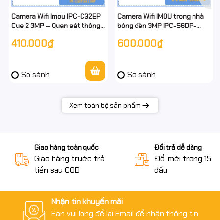
Camera Wifi Imou IPC-C32EP
Camera Wifi IMOU trong nhà
Cue 2 3MP – Quan sát thông
bóng đèn 3MP IPC-S6DP-
minh, hình ảnh siêu nét, hỗ trợ
3M0WEB
410.000₫
600.000₫
đàm thoại 2 chiều
So sánh
So sánh
Xem toàn bộ sản phẩm
Giao hàng toàn quốc
Đổi trả dễ dàng
Giao hàng trước trả
Đổi mới trong 15 n
tiền sau COD
đầu
Nhận tin khuyến mãi
Bạn vui lòng để lại Email để nhận thông tin