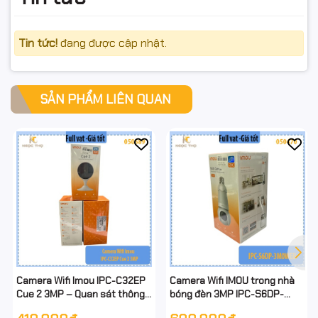
Tin tức!
đang được cập nhật.
SẢN PHẨM LIÊN QUAN
Camera Wifi Imou IPC-C32EP
Camera Wifi IMOU trong nhà
Cue 2 3MP – Quan sát thông
bóng đèn 3MP IPC-S6DP-
minh, hình ảnh siêu nét, hỗ trợ
3M0WEB