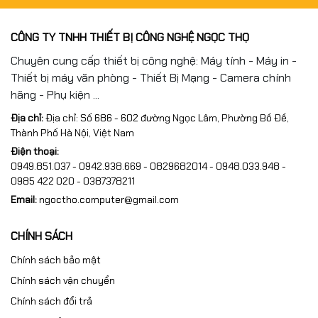
CÔNG TY TNHH THIẾT BỊ CÔNG NGHỆ NGỌC THỌ
Chuyên cung cấp thiết bị công nghệ: Máy tính - Máy in -
Thiết bị máy văn phòng - Thiết Bị Mạng - Camera chính
hãng - Phụ kiện ...
Địa chỉ:
Địa chỉ: Số 686 - 602 đường Ngọc Lâm, Phường Bồ Đề,
Thành Phố Hà Nội, Việt Nam
Điện thoại:
0949.851.037 - 0942.938.669 - 0829682014 - 0948.033.948 -
0985 422 020 - 0387378211
Email:
ngoctho.computer@gmail.com
CHÍNH SÁCH
Chính sách bảo mật
Chính sách vận chuyển
Chính sách đổi trả