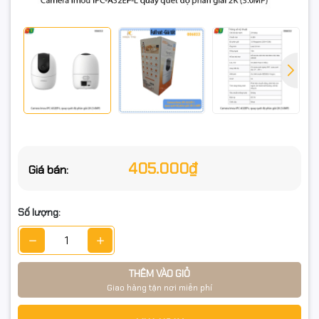
🎯 Ưu điểm
✔️ Hình ảnh 2K siêu nét, giám sát toàn cảnh
✔️ Đàm thoại 2 chiều tiện lợi
✔️ Tích hợp AI phát hiện người – cảnh báo tức thì
✔️ Cấu hình nhanh, dễ dàng sử dụng trên điện thoại
405.000₫
Giá bán:
✔️ Hỗ trợ lưu trữ linh hoạt (thẻ nhớ / Cloud)
Số lượng:
📌 Cam kết sản phẩm
THÊM VÀO GIỎ
Giao hàng tận nơi miễn phí
💯 Hàng chính hiệu Imou – mới 100%