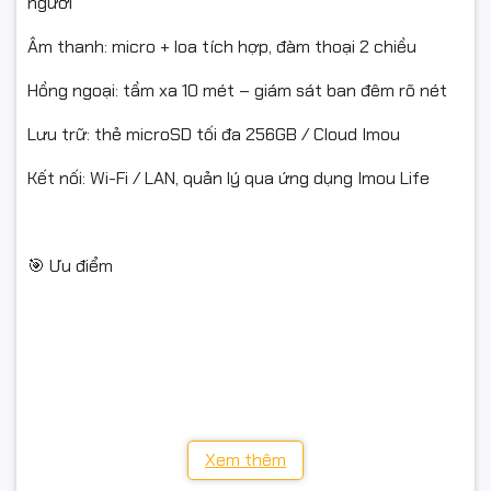
người
Âm thanh: micro + loa tích hợp, đàm thoại 2 chiều
Hồng ngoại: tầm xa 10 mét – giám sát ban đêm rõ nét
Lưu trữ: thẻ microSD tối đa 256GB / Cloud Imou
Kết nối: Wi-Fi / LAN, quản lý qua ứng dụng Imou Life
🎯 Ưu điểm
✔️ Hình ảnh 2K siêu nét, giám sát toàn cảnh
✔️ Đàm thoại 2 chiều tiện lợi
✔️ Tích hợp AI phát hiện người – cảnh báo tức thì
Xem thêm
✔️ Cấu hình nhanh, dễ dàng sử dụng trên điện thoại