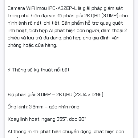
Camera WiFi Imou IPC-A32EP-L là giải pháp giám sát
trong nhà hiện đại với độ phân giải 2K QHD (3.0MP) cho
hình ảnh rõ nét, chi tiết. Sản phẩm hỗ trợ quay quét
linh hoạt, tích hợp AI phát hiện con người, đàm thoại 2
chiều và lưu trữ đa dạng, phù hợp cho gia đình, văn
phòng hoặc cửa hàng.
⚡ Thông số kỹ thuật nổi bật
Độ phân giải: 3.0MP – 2K QHD (2304 × 1296)
Ống kính: 3.6mm – góc nhìn rộng
Xoay linh hoạt: ngang 355°, dọc 80°
AI thông minh: phát hiện chuyển động, phát hiện con