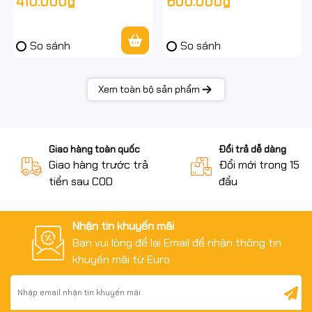
410.000₫
600.000₫
đàm thoại 2 chiều
So sánh
So sánh
Xem toàn bộ sản phẩm
Giao hàng toàn quốc
Đổi trả dễ dàng
Giao hàng trước trả
Đổi mới trong 15 n
tiền sau COD
đầu
Nhận tin khuyến mãi
Bạn vui lòng để lại Email để nhận thông tin
khuyến mãi từ Euro