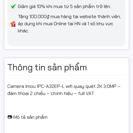
trị sử dụng.
Giảm giá 10% khi mua từ 5 sản phẩm trở lên.
🙏 Cảm ơn Quý khách đã tin tưởng và ủng hộ sản phẩm của
Tặng 100.000₫ mua hàng tại website thành viên,
chúng tôi.
áp dụng khi mua Online tại HN và 1 số khu vực
khác.
#cameraImou #ImouIPCA32EPL #camera2K #camera3MP
#camerawifi #camerawifiquayquet #camerathongminh
Thông tin sản phẩm
#cameraquayquet2K #cameradammat2chieu #cameraip
#camerachinhhieu #camerachongtrom #cameratrongnha
#cameragiadinh #fullvat
Camera Imou IPC-A32EP-L wifi quay quét 2K 3.0MP –
đàm thoại 2 chiều – chính hiệu – full VAT
📷 Mô tả sản phẩm