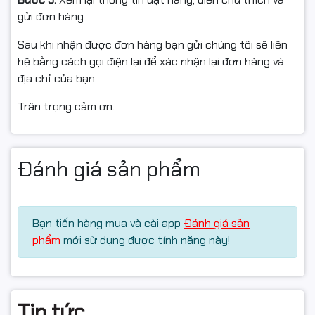
#camerathongminh #cameraquayquet2K
gửi đơn hàng
#cameradammat2chieu #cameraip #camerachinhhieu
#camerachongtrom #cameratrongnha
Sau khi nhận được đơn hàng bạn gửi chúng tôi sẽ liên
#cameragiadinh #fullvat
hệ bằng cách gọi điện lại để xác nhận lại đơn hàng và
địa chỉ của bạn.
Trân trọng cảm ơn.
Đánh giá sản phẩm
Bạn tiến hàng mua và cài app
Đánh giá sản
phẩm
mới sử dụng được tính năng này!
Tin tức