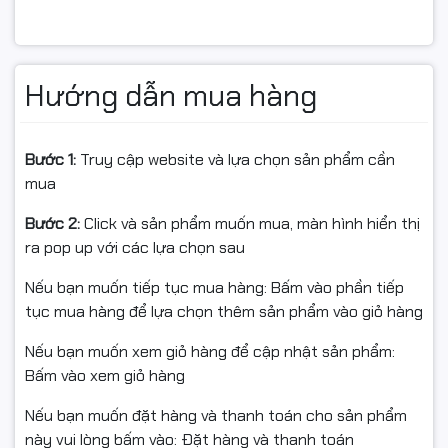
✔️ Hỗ trợ lưu trữ linh hoạt (thẻ nhớ / Cloud)
Hướng dẫn mua hàng
📌 Cam kết sản phẩm
Bước 1:
Truy cập website và lựa chọn sản phẩm cần
mua
💯 Hàng chính hiệu Imou – mới 100%
Bước 2:
Click và sản phẩm muốn mua, màn hình hiển thị
📃 Có xuất hóa đơn VAT đầy đủ
ra pop up với các lựa chọn sau
🛠️ Bảo hành chính hiệu 24 tháng
Nếu bạn muốn tiếp tục mua hàng: Bấm vào phần tiếp
tục mua hàng để lựa chọn thêm sản phẩm vào giỏ hàng
🚚 Giao hàng toàn quốc – nhanh chóng, an toàn
Nếu bạn muốn xem giỏ hàng để cập nhật sản phẩm:
Bấm vào xem giỏ hàng
📌 Điều kiện hoàn hàng
Nếu bạn muốn đặt hàng và thanh toán cho sản phẩm
Quý khách quay video khi bóc hàng để làm bằng chứng
này vui lòng bấm vào: Đặt hàng và thanh toán