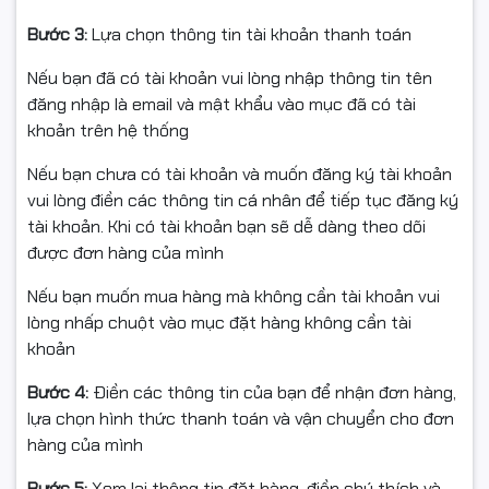
nếu sản phẩm bị hư hỏng, va đập, lỗi do vận chuyển.
Bước 3:
Lựa chọn thông tin tài khoản thanh toán
Nếu nhận hàng thấy sản phẩm không sử dụng được
Nếu bạn đã có tài khoản vui lòng nhập thông tin tên
hoặc chưa biết cách dùng, vui lòng liên hệ trước khi
đăng nhập là email và mật khẩu vào mục đã có tài
hoàn hàng để được hỗ trợ.
khoản trên hệ thống
Hàng hoàn trả cần được đóng gói nguyên vẹn như lúc
Nếu bạn chưa có tài khoản và muốn đăng ký tài khoản
nhận, tránh hư hỏng, vỡ, hoặc thiếu linh kiện.
vui lòng điền các thông tin cá nhân để tiếp tục đăng ký
Chúng tôi chỉ nhận lại sản phẩm còn nguyên trạng, còn
tài khoản. Khi có tài khoản bạn sẽ dễ dàng theo dõi
giá trị sử dụng.
được đơn hàng của mình
🙏 Cảm ơn Quý khách đã tin tưởng và ủng hộ sản phẩm
Nếu bạn muốn mua hàng mà không cần tài khoản vui
của chúng tôi.
lòng nhấp chuột vào mục đặt hàng không cần tài
khoản
Bước 4:
Điền các thông tin của bạn để nhận đơn hàng,
lựa chọn hình thức thanh toán và vận chuyển cho đơn
hàng của mình
#cameraImou #ImouIPCA32EPL #camera2K
#camera3MP #camerawifi #camerawifiquayquet
Bước 5:
Xem lại thông tin đặt hàng, điền chú thích và