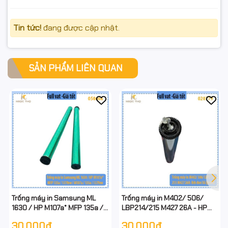
Tin tức!
đang được cập nhật.
SẢN PHẨM LIÊN QUAN
Trống máy in Samsung ML
Trống máy in M402/ 506/
1630 / HP M107a* MFP 135a /
LBP214/215 M427 26A - HP
137fnw / M107a / 135a / 137fnw
CF226A ( 26A / 26X ) - HP
30.000₫
30.000₫
- có tiếp mát ở đầu trống - full
CF226A ( 26A / 26X ) - Bb đen