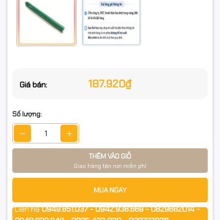
187.920₫
Giá bán:
Số lượng:
THÊM VÀO GIỎ
Giao hàng tận nơi miễn phí
MUA NGAY
Liên hệ
0949.851.037 - 0942.938.669 - 0829682014 -