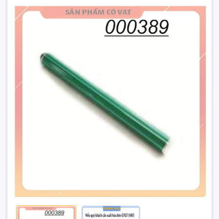
Trống/Drum máy in panasonic 78E
27.000₫
Đặt trước sản phẩm để nhận thêm nhiều ưu đãi bạn
nhé
GỬI THÔNG TIN