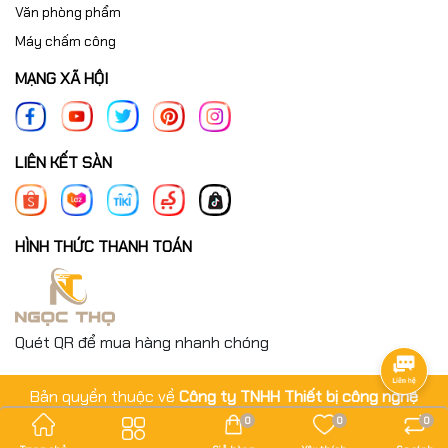
Văn phòng phẩm
Máy chấm công
MẠNG XÃ HỘI
LIÊN KẾT SÀN
HÌNH THỨC THANH TOÁN
Quét QR để mua hàng nhanh chóng
Bản quyền thuộc về
Công ty TNHH Thiết bị công nghệ
Ngọc Thọ
.
0
0
0
Cung cấp bởi
Sapo