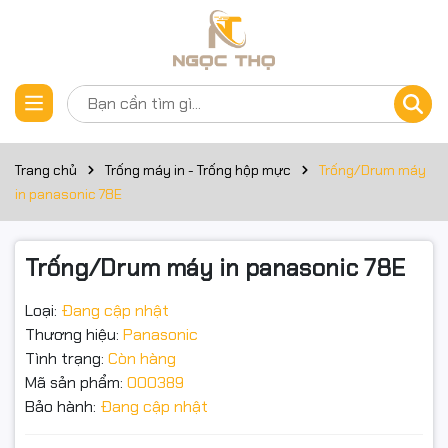
Thông số kỹ thuật
Đặt trước sản phẩm
Trống/Drum máy in panasonic 78E
Dùng cho máy Fax
Trang chủ
Trống máy in - Trống hộp mực
Trống/Drum máy
Panasonic: 502
in panasonic 78E
Panasonic: 503
Trống/Drum máy in panasonic 78E
Panasonic: 756
Loại:
Đang cập nhật
Trống PASONIC 78A
Thương hiệu:
Panasonic
/KXFL501/502/503/523/551/552/553/558/751/752/753/755/
Tình trạng:
Còn hàng
Mã sản phẩm:
000389
Bảo hành:
Đang cập nhật