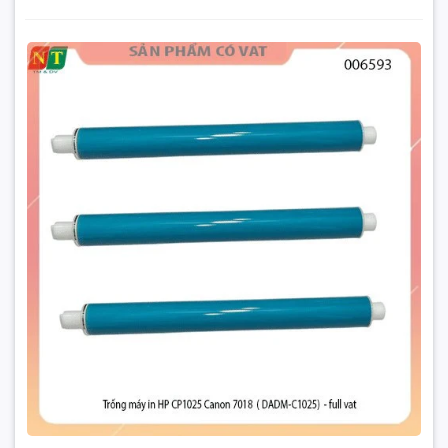
Hp LaserJet Color
Hp Color MFP M175nw (CE866A)
Trống máy in HP CP1025 Canon 7018 ( DADM-C1025) -
full vat
Hp Color Pro M275 MFP (CF040A)
27.000₫
Hp Color Pro CP 1021
Đặt trước sản phẩm để nhận thêm nhiều ưu đãi bạn
Hp Color Pro CP 1022
nhé
Hp Color Pro CP 1023
HP LaserJet Pro CP1020
HP LaserJet Pro CP1025
Hp Color Pro CP 1026 nw
Hp Color Pro CP 1027 nw
GỬI THÔNG TIN
Hp Color Pro CP 1028 nw