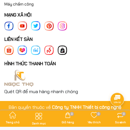
Máy chấm công
MẠNG XÃ HỘI
LIÊN KẾT SÀN
HÌNH THỨC THANH TOÁN
Quét QR để mua hàng nhanh chóng
Bản quyền thuộc về
Công ty TNHH Thiết bị công nghệ
Ngọc Thọ
.
0
0
0
Cung cấp bởi
Sapo
Trang chủ
Giỏ hàng
Yêu thích
So sánh
Danh mục