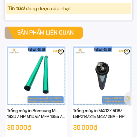
Tin tức!
đang được cập nhật.
SẢN PHẨM LIÊN QUAN
Trống máy in Samsung ML
Trống máy in M402/ 506/
1630 / HP M107a* MFP 135a /
LBP214/215 M427 26A - HP
137fnw / M107a / 135a / 137fnw
CF226A ( 26A / 26X ) - HP
30.000₫
30.000₫
- có tiếp mát ở đầu trống - full
CF226A ( 26A / 26X ) - Bb đen
vat
SG