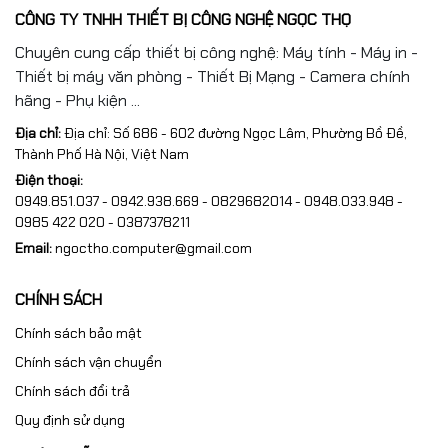
CÔNG TY TNHH THIẾT BỊ CÔNG NGHỆ NGỌC THỌ
Chuyên cung cấp thiết bị công nghệ: Máy tính - Máy in -
Thiết bị máy văn phòng - Thiết Bị Mạng - Camera chính
hãng - Phụ kiện ...
Địa chỉ:
Địa chỉ: Số 686 - 602 đường Ngọc Lâm, Phường Bồ Đề,
Thành Phố Hà Nội, Việt Nam
Điện thoại:
0949.851.037 - 0942.938.669 - 0829682014 - 0948.033.948 -
0985 422 020 - 0387378211
Email:
ngoctho.computer@gmail.com
CHÍNH SÁCH
Chính sách bảo mật
Chính sách vận chuyển
Chính sách đổi trả
Quy định sử dụng