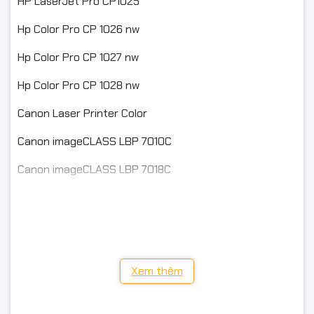
HP LaserJet Pro CP1025
Hp Color Pro CP 1026 nw
Hp Color Pro CP 1027 nw
Hp Color Pro CP 1028 nw
Canon Laser Printer Color
Canon imageCLASS LBP 7010C
Canon imageCLASS LBP 7018C
Cảm ơn Quý khách hàng đã quan tâm tới sản phẩm
của Cty chúng tôi
Cam kết chất lượng hàng hóa:
Tất cả các sản phẩm của công ty Ngọc Thọ đều có
Xem thêm
nguồn gốc xuất xứ rõ ràng.