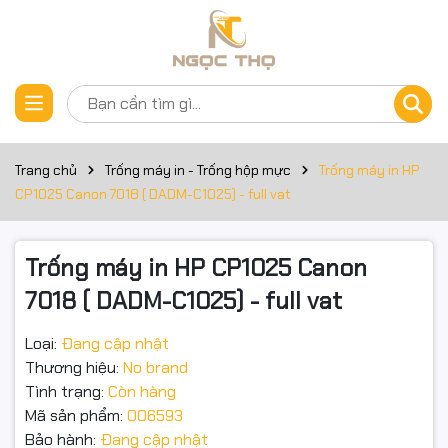
Thông số kỹ thuật
Đặt trước sản phẩm
Cartridge HP Laser Màu
CF350A Toner Cartridge
Trang chủ
Trống máy in - Trống hộp mực
Trống máy in HP
CF351A Toner Cartridge
CP1025 Canon 7018 ( DADM-C1025) - full vat
CF352A Toner Cartridge
Trống máy in HP CP1025 Canon
CF353A Toner Cartridge
7018 ( DADM-C1025) - full vat
CE310BK Toner Cartridge
Loại:
Đang cập nhật
CE311C Toner Cartridge
Thương hiệu:
No brand
Tình trạng:
Còn hàng
CE312Y Toner Cartridge
Mã sản phẩm:
006593
CE313M Toner Cartridge
Bảo hành:
Đang cập nhật