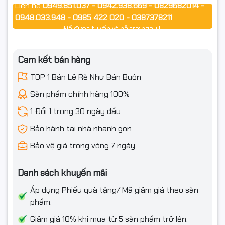
vận chuyển ( Quý khách quay lại video giúp Chúng tôi)
Liên hệ
0949.851.037 - 0942.938.669 - 0829682014 -
0948.033.948 - 0985 422 020 - 0387378211
- Khi nhận hàng quý khách thấy sản phẩm không dùng được
Để được tư vấn và hỗ trợ ngay!!!
hoặc chưa biết các sử dụng ( Quý khách để lại liên hệ để bên
công ty có thể hỗ trợ quý khách tốt nhất)
Cam kết bán hàng
#ngocthocomputer#mucdomayin#hopmucmayin#hopmuc#ma
TOP 1 Bán Lẻ Rẻ Như Bán Buôn
mayindentrang#linhkienmayin#linhkienmayvanphong#cartr
hopmuclaser#mucdo#napmuc#hopmuchp#camera#camerai
Sản phẩm chính hãng 100%
1 Đổi 1 trong 30 ngày đầu
Bảo hành tại nhà nhanh gọn
Bảo vệ giá trong vòng 7 ngày
Danh sách khuyến mãi
Áp dụng Phiếu quà tặng/ Mã giảm giá theo sản
phẩm.
Giảm giá 10% khi mua từ 5 sản phẩm trở lên.