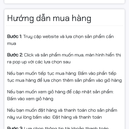
Trước khi xuất kho có kiểm tra chất lượng hàng hóa.
Hàng bán ra đều có xuất hóa đơn VAT đầy đủ.
Hướng dẫn mua hàng
Ghi chú:
- Khi quý khách thấy sản phẩm bị hư hỏng do va đập
Bước 1:
Truy cập website và lựa chọn sản phẩm cần
hoặc do vận chuyển ( Quý khách quay lại video giúp
mua
Chúng tôi)
Bước 2:
Click và sản phẩm muốn mua, màn hình hiển thị
- Khi nhận hàng quý khách thấy sản phẩm không dùng
ra pop up với các lựa chọn sau
được hoặc chưa biết các sử dụng ( Quý khách để lại
Nếu bạn muốn tiếp tục mua hàng: Bấm vào phần tiếp
liên hệ để bên công ty có thể hỗ trợ quý khách tốt
tục mua hàng để lựa chọn thêm sản phẩm vào giỏ hàng
nhất)
Nếu bạn muốn xem giỏ hàng để cập nhật sản phẩm:
#ngocthocomputer#mucdomayin#hopmucmayin#hopmuc
Bấm vào xem giỏ hàng
mayindentrang#linhkienmayin#linhkienmayvanphong#car
hopmuclaser#mucdo#napmuc#hopmuchp#camera#came
Nếu bạn muốn đặt hàng và thanh toán cho sản phẩm
này vui lòng bấm vào: Đặt hàng và thanh toán
Bước 3:
Lựa chọn thông tin tài khoản thanh toán