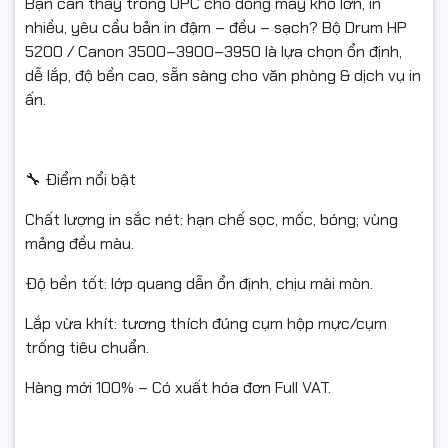
Bạn cần thay trống OPC cho dòng máy khổ lớn, in
nhiều, yêu cầu bản in đậm – đều – sạch? Bộ Drum HP
Nếu chưa dùng được, vui lòng liên hệ kỹ thuật để được
5200 / Canon 3500–3900–3950 là lựa chọn ổn định,
hướng dẫn trước khi hoàn.
dễ lắp, độ bền cao, sẵn sàng cho văn phòng & dịch vụ in
Hàng hoàn cần nguyên trạng, đủ phụ kiện/tem/hộp, không
ấn.
trầy xước.
Chỉ hỗ trợ đổi/hoàn khi sản phẩm còn giá trị sử dụng theo
🔧 Điểm nổi bật
quy định của sàn.
Chất lượng in sắc nét: hạn chế sọc, mốc, bóng; vùng
mảng đều màu.
#ngocthocomputer #linhkienmayin #drumHP5200
Độ bền tốt: lớp quang dẫn ổn định, chịu mài mòn.
#drumCanon3500 #Q7516A #Q7570A #CF214A #CRG309
#CRG333 #FullVAT
Lắp vừa khít: tương thích đúng cụm hộp mực/cụm
trống tiêu chuẩn.
Hàng mới 100% – Có xuất hóa đơn Full VAT.