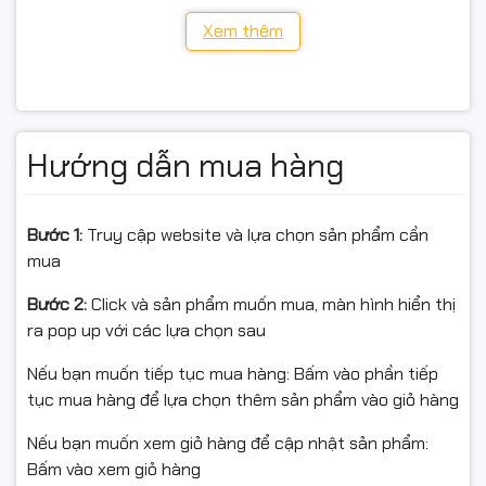
HP: Q7516A (16A), Q7570A (70A), CZ192A (92A/93A),
Xem thêm
CF214A (14A)
Canon: CRG-309, CRG-333
Hướng dẫn mua hàng
> Lưu ý: Tên gọi thường gặp: Drum 16A / 70A / 14A /
92A/93A / CRG309 / CRG333 tuỳ theo model sử dụng.
Bước 1:
Truy cập website và lựa chọn sản phẩm cần
mua
📦 Trạng thái & dịch vụ
Bước 2:
Click và sản phẩm muốn mua, màn hình hiển thị
Tình trạng: Mới 100%
ra pop up với các lựa chọn sau
Xuất hóa đơn VAT đầy đủ
Nếu bạn muốn tiếp tục mua hàng: Bấm vào phần tiếp
tục mua hàng để lựa chọn thêm sản phẩm vào giỏ hàng
Đóng gói an toàn, giao hàng toàn quốc
Nếu bạn muốn xem giỏ hàng để cập nhật sản phẩm:
Bấm vào xem giỏ hàng