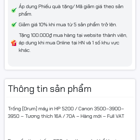
Áp dụng Phiếu quà tặng/ Mã giảm giá theo sản
Tránh chạm tay vào bề mặt trống; lắp đúng vị trí chốt
phẩm.
Nên kiểm tra đồng thời gạt mực, trục từ, bao lụa – quả đào –
Giảm giá 10% khi mua từ 5 sản phẩm trở lên.
mỡ chịu nhiệt để đạt chất lượng tối ưu
Tặng 100.000₫ mua hàng tại website thành viên,
áp dụng khi mua Online tại HN và 1 số khu vực
khác.
✅ Cam kết từ Ngọc Thọ Computer
Nguồn gốc rõ ràng – Hàng mới – Full VAT
Thông tin sản phẩm
📦 ĐIỀU KIỆN HOÀN HÀNG (📦)
Trống (Drum) máy in HP 5200 / Canon 3500–3900–
3950 – Tương thích 16A / 70A – Hàng mới – Full VAT
Quay video mở gói khi nhận để làm bằng chứng nếu va
đập/lỗi vận chuyển.