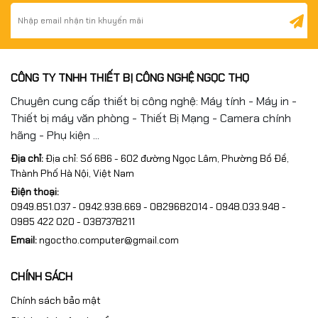
CÔNG TY TNHH THIẾT BỊ CÔNG NGHỆ NGỌC THỌ
Chuyên cung cấp thiết bị công nghệ: Máy tính - Máy in -
Thiết bị máy văn phòng - Thiết Bị Mạng - Camera chính
hãng - Phụ kiện ...
Địa chỉ:
Địa chỉ: Số 686 - 602 đường Ngọc Lâm, Phường Bồ Đề,
Thành Phố Hà Nội, Việt Nam
Điện thoại:
0949.851.037 - 0942.938.669 - 0829682014 - 0948.033.948 -
0985 422 020 - 0387378211
Email:
ngoctho.computer@gmail.com
CHÍNH SÁCH
Chính sách bảo mật