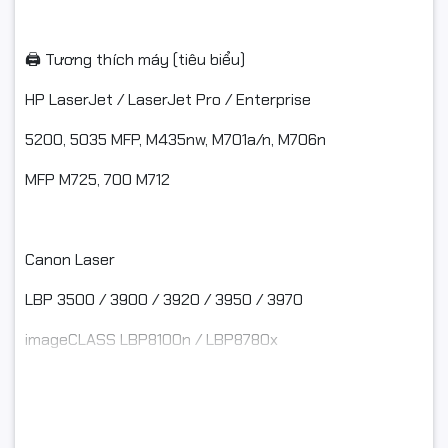
🖨️ Tương thích máy (tiêu biểu)
HP LaserJet / LaserJet Pro / Enterprise
5200, 5035 MFP, M435nw, M701a/n, M706n
MFP M725, 700 M712
Canon Laser
LBP 3500 / 3900 / 3920 / 3950 / 3970
imageCLASS LBP8100n / LBP8780x
🔁 Tương thích hộp mực / mã cartridge