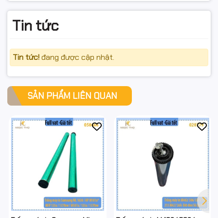
Tin tức
#ngocthocomputer #linhkienmayin #drumHP5200
#drumCanon3500 #Q7516A #Q7570A #CF214A
Tin tức!
đang được cập nhật.
#CRG309 #CRG333 #FullVAT
SẢN PHẨM LIÊN QUAN