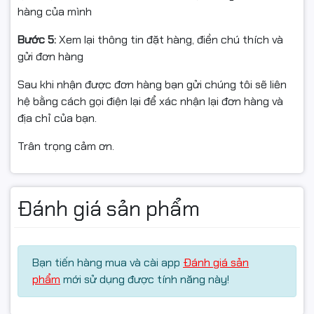
hàng của mình
✅ Cam kết từ Ngọc Thọ Computer
Bước 5:
Xem lại thông tin đặt hàng, điền chú thích và
Nguồn gốc rõ ràng – Hàng mới – Full VAT
gửi đơn hàng
Sau khi nhận được đơn hàng bạn gửi chúng tôi sẽ liên
hệ bằng cách gọi điện lại để xác nhận lại đơn hàng và
📦 ĐIỀU KIỆN HOÀN HÀNG (📦)
địa chỉ của bạn.
Trân trọng cảm ơn.
Quay video mở gói khi nhận để làm bằng chứng nếu va
đập/lỗi vận chuyển.
Đánh giá sản phẩm
Nếu chưa dùng được, vui lòng liên hệ kỹ thuật để được
hướng dẫn trước khi hoàn.
Hàng hoàn cần nguyên trạng, đủ phụ kiện/tem/hộp,
Bạn tiến hàng mua và cài app
Đánh giá sản
không trầy xước.
phẩm
mới sử dụng được tính năng này!
Chỉ hỗ trợ đổi/hoàn khi sản phẩm còn giá trị sử dụng
theo quy định của sàn.