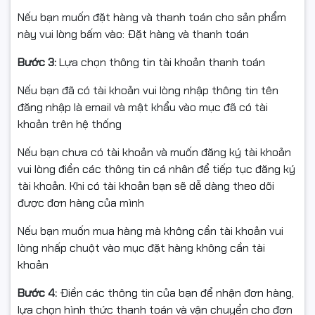
🧩 Khi nào nên thay trống?
Nếu bạn muốn đặt hàng và thanh toán cho sản phẩm
này vui lòng bấm vào: Đặt hàng và thanh toán
Bản in xuất hiện vệt xám lặp lại, mốc/bóng vùng mảng
Bước 3:
Lựa chọn thông tin tài khoản thanh toán
Sọc dọc/điểm rỗ dù đã thay mực/ve sinh
Nếu bạn đã có tài khoản vui lòng nhập thông tin tên
Số trang in đã cao, trống xuống cấp thấy rõ
đăng nhập là email và mật khẩu vào mục đã có tài
khoản trên hệ thống
🛠️ Hướng dẫn nhanh
Nếu bạn chưa có tài khoản và muốn đăng ký tài khoản
vui lòng điền các thông tin cá nhân để tiếp tục đăng ký
Tắt máy, để nguội cụm sấy trước khi thao tác
tài khoản. Khi có tài khoản bạn sẽ dễ dàng theo dõi
được đơn hàng của mình
Tránh chạm tay vào bề mặt trống; lắp đúng vị trí chốt
Nếu bạn muốn mua hàng mà không cần tài khoản vui
Nên kiểm tra đồng thời gạt mực, trục từ, bao lụa – quả
lòng nhấp chuột vào mục đặt hàng không cần tài
đào – mỡ chịu nhiệt để đạt chất lượng tối ưu
khoản
Bước 4:
Điền các thông tin của bạn để nhận đơn hàng,
lựa chọn hình thức thanh toán và vận chuyển cho đơn