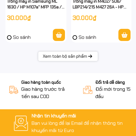
Trống máy in Samsung ML
Trống máy in M402/ 506/
1630 / HP M107a* MFP 135a /
LBP214/215 M427 26A - HP
137fnw / M107a / 135a / 137fnw
CF226A ( 26A / 26X ) - HP
30.000₫
30.000₫
- có tiếp mát ở đầu trống - full
CF226A ( 26A / 26X ) - Bb đen
vat
SG
So sánh
So sánh
Xem toàn bộ sản phẩm
Giao hàng toàn quốc
Đổi trả dễ dàng
Giao hàng trước trả
Đổi mới trong 15 n
tiền sau COD
đầu
Nhận tin khuyến mãi
Bạn vui lòng để lại Email để nhận thông tin
khuyến mãi từ Euro