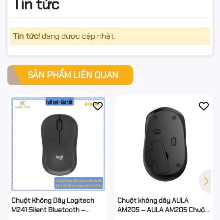
Tin tức
Tin tức!
đang được cập nhật.
SẢN PHẨM LIÊN QUAN
Chuột Không Dây Logitech
Chuột không dây AULA
M241 Silent Bluetooth –
AM205 – AULA AM205 Chuột
Graphite (Than chì) – Siêu êm,
quang không dây - Nhẹ –