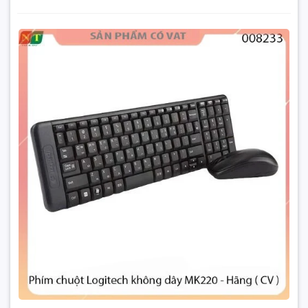
Thời lượng pin cực lâu
Phím chuột Logitech không dây MK220 - Hàng chính
hãng - full vat
Mã hóa 128-bit AES
120.000₫
Đặt trước sản phẩm để nhận thêm nhiều ưu đãi bạn
nhé
Thiết kế nhỏ gọn, đơn giản
Chuột quang thân thiện, độ nhạy cao
Bàn phím bền, chống bám bẩn
GỬI THÔNG TIN