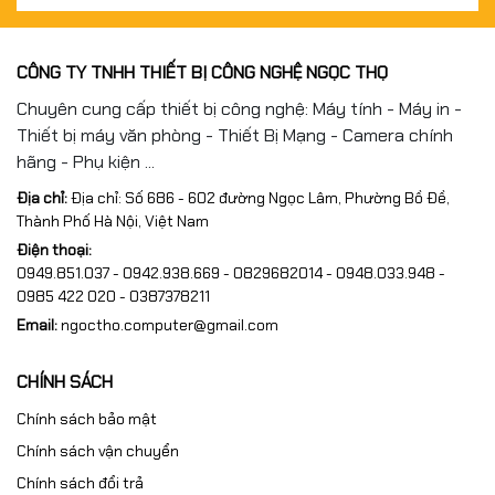
CÔNG TY TNHH THIẾT BỊ CÔNG NGHỆ NGỌC THỌ
Chuyên cung cấp thiết bị công nghệ: Máy tính - Máy in -
Thiết bị máy văn phòng - Thiết Bị Mạng - Camera chính
hãng - Phụ kiện ...
Địa chỉ:
Địa chỉ: Số 686 - 602 đường Ngọc Lâm, Phường Bồ Đề,
Thành Phố Hà Nội, Việt Nam
Điện thoại:
0949.851.037 - 0942.938.669 - 0829682014 - 0948.033.948 -
0985 422 020 - 0387378211
Email:
ngoctho.computer@gmail.com
CHÍNH SÁCH
Chính sách bảo mật
Chính sách vận chuyển
Chính sách đổi trả