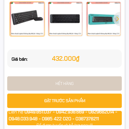
432.000₫
Giá bán:
HẾT HÀNG
ĐẶT TRƯỚC SẢN PHẨM
Liên hệ
0949.851.037 - 0942.938.669 - 0829682014 -
0948.033.948 - 0985 422 020 - 0387378211
Để được tư vấn và hỗ trợ ngay!!!