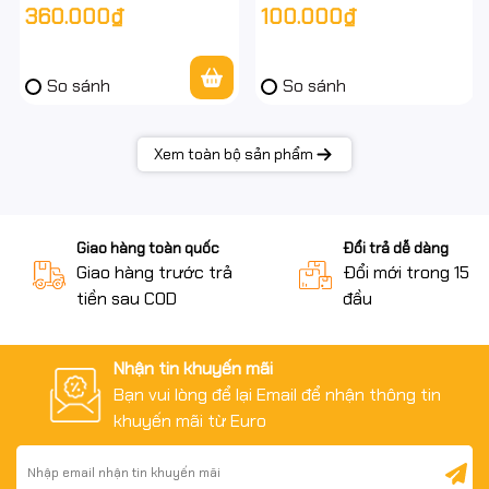
360.000₫
100.000₫
giảm 90% tiếng ồn – Hàng
Nhạy – Chính hãng
chính hãng
So sánh
So sánh
Xem toàn bộ sản phẩm
Giao hàng toàn quốc
Đổi trả dễ dàng
Giao hàng trước trả
Đổi mới trong 15 n
tiền sau COD
đầu
Nhận tin khuyến mãi
Bạn vui lòng để lại Email để nhận thông tin
khuyến mãi từ Euro