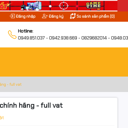
Đăng nhập
Đăng ký
So sánh sản phẩm (
0
)
Hotline:
0949.851.037 - 0942.938.669 - 0829682014 - 0948.03
g - full vat
ính hãng - full vat
ật