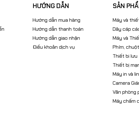
HƯỚNG DẪN
SẢN PH
Hướng dẫn mua hàng
Máy và thiế
ển
Hướng dẫn thanh toán
Dây cáp các
Hướng dẫn giao nhận
Máy và Thiế
Điều khoản dịch vụ
Phím, chuột
Thiết bi lưu
Thiết bị mạ
Máy in và li
Camera Giá
Văn phòng
Máy chấm 