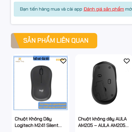
Bạn tiến hàng mua và cài app
Đánh giá sản phẩm
mới
SẢN PHẨM LIÊN QUAN
Chuột Không Dây
Chuột không dây AULA
Logitech M241 Silent
AM205 – AULA AM205
Bluetooth – Graphite
Chuột quang không dây