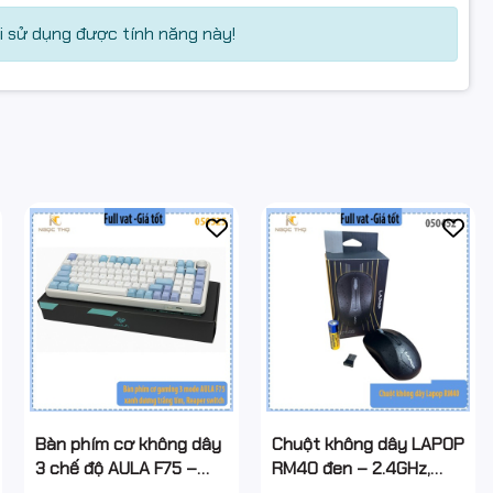
 sử dụng được tính năng này!
Bàn phím cơ không dây
Chuột không dây LAPOP
3 chế độ AULA F75 –
RM40 đen – 2.4GHz,
Xanh Dương Trắng Tím
1000 DPI, 10m – Giá tốt