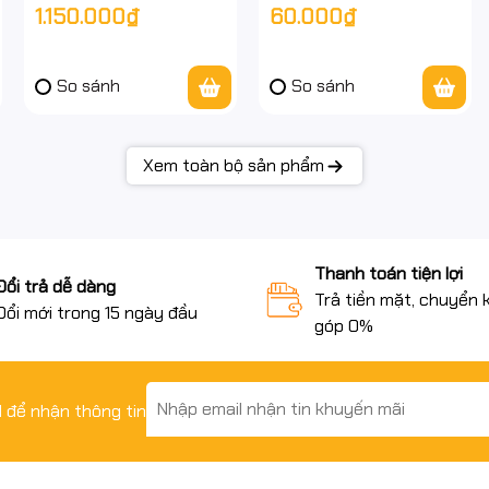
1.150.000₫
60.000₫
– Reaper Switch – LED
– Full VAT – BH 24
RGB – Layout 75% – Gõ
tháng
Êm
So sánh
So sánh
Xem toàn bộ sản phẩm
Thanh toán tiện lợi
Đổi trả dễ dàng
Trả tiền mặt, chuyển 
Đổi mới trong 15 ngày đầu
góp 0%
il để nhận thông tin