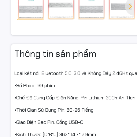
Thông tin sản phẩm
Loại kết nối: Bluetooth 5.0, 3.0 và Không Dây 2.4GHz q
•Số Phím : 99 phím
•Chế Độ Cung Cấp Điện Năng: Pin Lithium 300mAh Tích
•Thời Gian Sử Dụng Pin: 60-96 Tiếng
•Giao Diện Sạc Pin: Cổng USB-C
•Kích Thước (C*R*C) 362*114.7*12.9mm