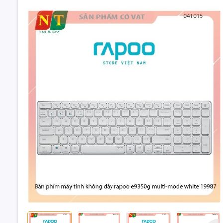
Loại kết n
•Số Phím :
•Chế Độ C
•Thời Gian
•Giao Diện
•Kích Thướ
•Trọng Lư
Bàn phím m
rapoo e9350
19987 - hàng 
1