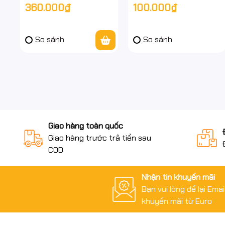
360.000₫
100.000₫
(Than chì) – Siêu êm,
- Nhẹ – Nhạy – Chính
giảm 90% tiếng ồn –
hãng
Hàng chính hãng
So sánh
So sánh
Giao hàng toàn quốc
Giao hàng trước trả tiền sau
COD
Nhận tin khuyến mãi
Bạn vui lòng để lại Ema
khuyến mãi từ Euro