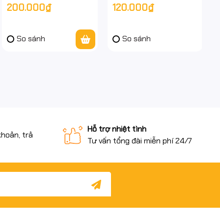
200.000₫
120.000₫
hành 24 tháng, full VAT
So sánh
So sánh
Hỗ trợ nhiệt tình
khoản, trả
Tư vấn tổng đài miễn phí 24/7