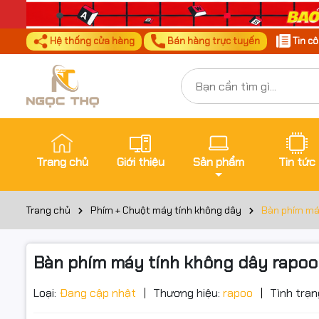
Hệ thống cửa hàng
Bán hàng trực tuyến
Tin c
Trang chủ
Giới thiệu
Sản phẩm
Tin tức
Trang chủ
Phím + Chuột máy tính không dây
Bàn phím máy
Bàn phím máy tính không dây rapoo 
Đặt trư
Thôn
Loại:
Đang cập nhật
Thương hiệu:
rapoo
Tình trạn