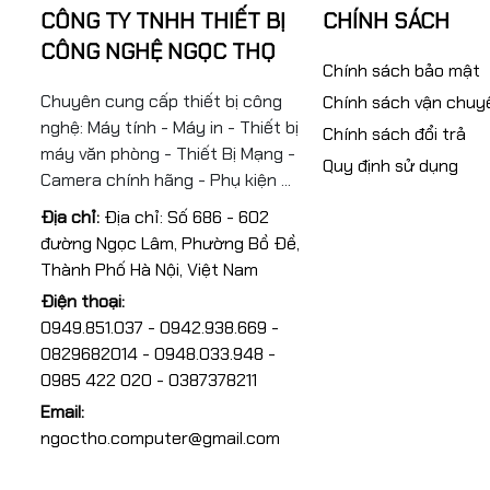
CÔNG TY TNHH THIẾT BỊ
CHÍNH SÁCH
CÔNG NGHỆ NGỌC THỌ
Chính sách bảo mật
Chuyên cung cấp thiết bị công
Chính sách vận chuy
nghệ: Máy tính - Máy in - Thiết bị
Chính sách đổi trả
máy văn phòng - Thiết Bị Mạng -
Quy định sử dụng
Camera chính hãng - Phụ kiện ...
Địa chỉ:
Địa chỉ: Số 686 - 602
đường Ngọc Lâm, Phường Bồ Đề,
Thành Phố Hà Nội, Việt Nam
Điện thoại:
0949.851.037 - 0942.938.669 -
0829682014 - 0948.033.948 -
0985 422 020 - 0387378211
Email:
ngoctho.computer@gmail.com