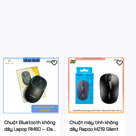
Chuột Bluetooth không
Chuột máy tính không
dây Lapop RM60 – Đa
dây Rapoo M219 Silent
thiết bị, chính hiệu, bảo