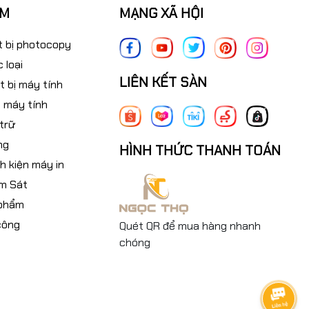
ẨM
MẠNG XÃ HỘI
t bị photocopy
 loại
LIÊN KẾT SÀN
t bị máy tính
 máy tính
 trữ
ng
HÌNH THỨC THANH TOÁN
nh kiện máy in
m Sát
 phẩm
công
Quét QR để mua hàng nhanh
chóng