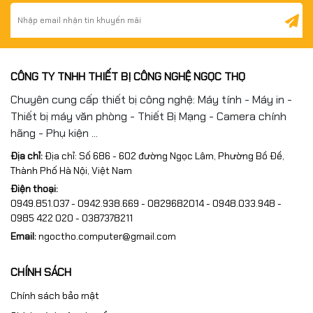
CÔNG TY TNHH THIẾT BỊ CÔNG NGHỆ NGỌC THỌ
Chuyên cung cấp thiết bị công nghệ: Máy tính - Máy in -
Thiết bị máy văn phòng - Thiết Bị Mạng - Camera chính
hãng - Phụ kiện ...
Địa chỉ:
Địa chỉ: Số 686 - 602 đường Ngọc Lâm, Phường Bồ Đề,
Thành Phố Hà Nội, Việt Nam
Điện thoại:
0949.851.037 - 0942.938.669 - 0829682014 - 0948.033.948 -
0985 422 020 - 0387378211
Email:
ngoctho.computer@gmail.com
CHÍNH SÁCH
Chính sách bảo mật