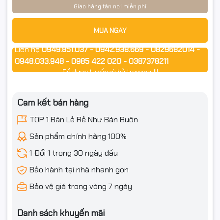
Giao hàng tận nơi miễn phí
Thời hạn: trong 7 ngày kể từ ngày nhận đối với lỗi kỹ
MUA NGAY
thuật/không đúng mô tả.
Liên hệ
0949.851.037 - 0942.938.669 - 0829682014 -
Bằng chứng mở hộp ( QUAY VIDEO): vui lòng quay video
0948.033.948 - 0985 422 020 - 0387378211
unboxing rõ tem/serial, phụ kiện, tình trạng thùng.
Để được tư vấn và hỗ trợ ngay!!!
Tình trạng: sản phẩm nguyên vẹn, đủ phụ kiện/hộp/tem;
Cam kết bán hàng
không can thiệp phần cứng/phần mềm.
TOP 1 Bán Lẻ Rẻ Như Bán Buôn
Sản phẩm chính hãng 100%
Phạm vi:
1 Đổi 1 trong 30 ngày đầu
Đổi/Hoàn sau khi kỹ thuật kiểm tra & xác nhận lỗi.
Bảo hành tại nhà nhanh gọn
Không áp dụng với vật tư tiêu hao đã sử dụng (mực) trừ lỗi
Bảo vệ giá trong vòng 7 ngày
NSX.
Danh sách khuyến mãi