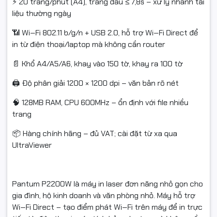
⚡ 20 trang/phút (A4), trang đầu ≤ 7,8s – xử lý nhanh tài
liệu thường ngày
📶 Wi‑Fi 802.11 b/g/n + USB 2.0, hỗ trợ Wi‑Fi Direct để
in từ điện thoại/laptop mà không cần router
📄 Khổ A4/A5/A6, khay vào 150 tờ, khay ra 100 tờ
🖨️ Độ phân giải 1200 × 1200 dpi – văn bản rõ nét
🧠 128MB RAM, CPU 600MHz – ổn định với file nhiều
trang
📦 Hàng chính hãng – đủ VAT; cài đặt từ xa qua
UltraViewer
Pantum P2200W là máy in laser đơn năng nhỏ gọn cho
gia đình, hộ kinh doanh và văn phòng nhỏ. Máy hỗ trợ
Wi‑Fi Direct – tạo điểm phát Wi‑Fi trên máy để in trực