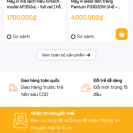
Máy in mã vạch hiệu Antech
Máy in laser đen trắng
model AP350uL - full vat ( hỗ
Pantum P3302DW (A4) –
trợ khổ giấy k80 , A6, A7)
33ppm, in 2 mặt tự động, USB
1.700.000₫
4.000.000₫
+ LAN + Wi‑Fi – Chính hãng -
Hỗ trợ càì từ xa
So sánh
So sánh
Xem toàn bộ sản phẩm
Giao hàng toàn quốc
Đổi trả dễ dàng
Giao hàng trước trả
Đổi mới trong 15 n
tiền sau COD
đầu
Nhận tin khuyến mãi
Bạn vui lòng để lại Email để nhận thông tin
khuyến mãi từ Euro