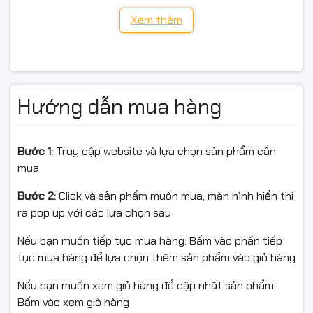
Xem thêm
Khổ giấy: A4, A5, A6 + nhiều cỡ tương thích khác
Kích thước / Khối lượng: 337 × 220 × 178 mm / ~4,0 kg
(không kèm cartridge)
Chu kỳ tối đa / Khuyến nghị: 8.000 trang/tháng / 250–
Hướng dẫn mua hàng
2.000 trang/tháng
Hệ điều hành: Windows (tới Win11), macOS, Ubuntu (đến
Bước 1:
Truy cập website và lựa chọn sản phẩm cần
22.04)
mua
Bước 2:
Click và sản phẩm muốn mua, màn hình hiển thị
ra pop up với các lựa chọn sau
- Điều kiện hoàn hàng/đổi trả (áp dụng thống nhất)
Nếu bạn muốn tiếp tục mua hàng: Bấm vào phần tiếp
tục mua hàng để lựa chọn thêm sản phẩm vào giỏ hàng
Thời hạn: trong 7 ngày kể từ ngày nhận đối với lỗi kỹ
Nếu bạn muốn xem giỏ hàng để cập nhật sản phẩm:
thuật/không đúng mô tả.
Bấm vào xem giỏ hàng