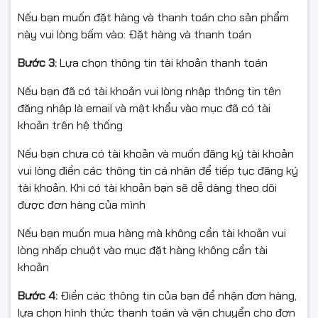
Bằng chứng mở hộp ( QUAY VIDEO): vui lòng quay video
Nếu bạn muốn đặt hàng và thanh toán cho sản phẩm
unboxing rõ tem/serial, phụ kiện, tình trạng thùng.
này vui lòng bấm vào: Đặt hàng và thanh toán
Tình trạng: sản phẩm nguyên vẹn, đủ phụ
Bước 3:
Lựa chọn thông tin tài khoản thanh toán
kiện/hộp/tem; không can thiệp phần cứng/phần mềm.
Nếu bạn đã có tài khoản vui lòng nhập thông tin tên
đăng nhập là email và mật khẩu vào mục đã có tài
Phạm vi:
khoản trên hệ thống
Đổi/Hoàn sau khi kỹ thuật kiểm tra & xác nhận lỗi.
Nếu bạn chưa có tài khoản và muốn đăng ký tài khoản
vui lòng điền các thông tin cá nhân để tiếp tục đăng ký
Không áp dụng với vật tư tiêu hao đã sử dụng (mực)
tài khoản. Khi có tài khoản bạn sẽ dễ dàng theo dõi
trừ lỗi NSX.
được đơn hàng của mình
Nếu bạn muốn mua hàng mà không cần tài khoản vui
lòng nhấp chuột vào mục đặt hàng không cần tài
khoản
Bước 4:
Điền các thông tin của bạn để nhận đơn hàng,
lựa chọn hình thức thanh toán và vận chuyển cho đơn