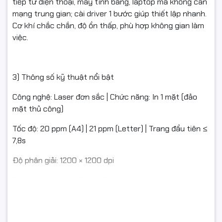
tiếp từ điện thoại, máy tính bảng, laptop mà không cần
mạng trung gian; cài driver 1 bước giúp thiết lập nhanh.
Cơ khí chắc chắn, độ ồn thấp, phù hợp không gian làm
việc.
3) Thông số kỹ thuật nổi bật
Công nghệ: Laser đơn sắc | Chức năng: In 1 mặt (đảo
mặt thủ công)
Tốc độ: 20 ppm (A4) | 21 ppm (Letter) | Trang đầu tiên ≤
7,8s
Độ phân giải: 1200 × 1200 dpi
Bộ nhớ / CPU: 128MB / 600MHz
Kết nối: USB 2.0, Wi‑Fi 802.11 b/g/n (hỗ trợ Wi‑Fi Direct)
Khay giấy: Vào 150 tờ | Ra 100 tờ