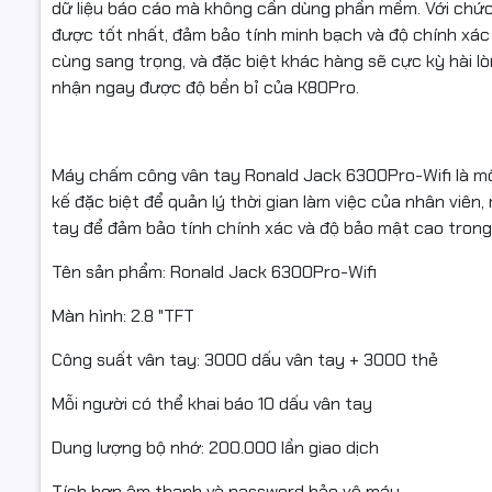
dữ liệu báo cáo mà không cần dùng phần mềm. Với chức
Dữ liệu lư
được tốt nhất, đảm bảo tính minh bạch và độ chính xác 
cùng sang trọng, và đặc biệt khác hàng sẽ cực kỳ hài l
Kết nối: W
nhận ngay được độ bền bỉ của K80Pro.
Phần mềm: 
Nguồn cun
Máy chấm công vân tay Ronald Jack 6300Pro-Wifi là một
Xác minh T
kế đặc biệt để quản lý thời gian làm việc của nhân vi
tay để đảm bảo tính chính xác và độ bảo mật cao trong
Nhiệt độ h
Tên sản phẩm: Ronald Jack 6300Pro-Wifi
Độ ẩm hoạ
Màn hình: 2.8 "TFT
Công suất vân tay: 3000 dấu vân tay + 3000 thẻ
Mỗi người có thể khai báo 10 dấu vân tay
Dung lượng bộ nhớ: 200.000 lần giao dịch
Tích hợp âm thanh và password bảo vệ máy