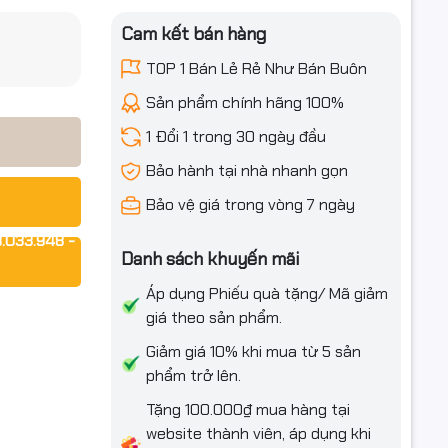
Cam kết bán hàng
TOP 1 Bán Lẻ Rẻ Như Bán Buôn
iều ưu đãi
Sản phẩm chính hãng 100%
i của hãng
1 Đổi 1 trong 30 ngày đầu
ld Jack
Bảo hành tại nhà nhanh gọn
các tổ
Pro Wifi là
Bảo vệ giá trong vòng 7 ngày
 nghệ mới
.033.948 -
Danh sách khuyến mãi
Áp dụng Phiếu quà tặng/ Mã giảm
giá theo sản phẩm.
B tiện lợi
m. Với
Giảm giá 10% khi mua từ 5 sản
nhất, đảm
phẩm trở lên.
 Máy có
Tặng 100.000₫ mua hàng tại
 trực tiếp
website thành viên, áp dụng khi
0Pro.