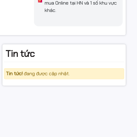
mua Online tại HN và 1 số khu vực
khác.
tiến trên
 của nhân
bảo tính
 dụng.
Tin tức
Tin tức!
đang được cập nhật.