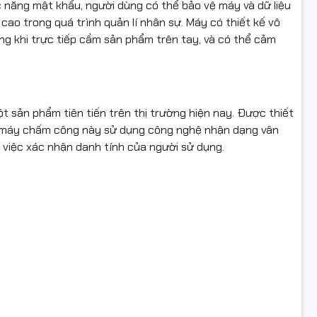
 năng mật khẩu, người dùng có thể bảo vệ máy và dữ liệu
u trong máy không bị mất khi xãy ra cúp điện.
cao trong quá trình quản lí nhân sự. Máy có thiết kế vô
òng khi trực tiếp cầm sản phẩm trên tay, và có thể cảm
ifi, USB, Password bảo vệ máy
Ronald Jack Pro...
g cấp: DC 5V 1.5A
 sản phẩm tiên tiến trên thị trường hiện nay. Được thiết
hời gian: ≤0.5 sec
ên, máy chấm công này sử dụng công nghệ nhận dạng vân
 việc xác nhận danh tính của người sử dụng.
oạt động: 0 ° C-45 ° C
t động: 20% -80%