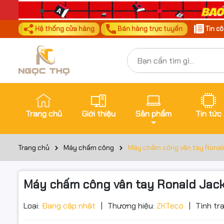
Hệ thống cửa hàng
Bán hàng trực tuyến
Tin c
Trang chủ
Giới thiệu
Sản phẩm
Tin tức
Trang chủ
Máy chấm công
Máy chấm công vân tay Ronald J
Máy chấm công vân tay Ronald Jack 6
Loại:
Đang cập nhật
Thương hiệu:
ZKTeco
Tình tr