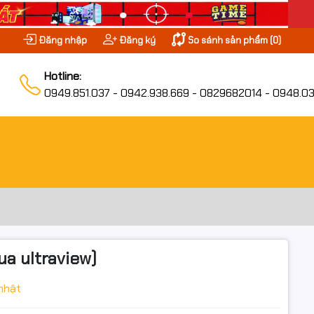
Đăng nhập
Đăng ký
So sánh sản phẩm (
0
)
Hotline:
0949.851.037 - 0942.938.669 - 0829682014 - 0948.03
ua ultraview)
nhật