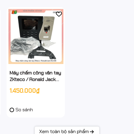
Máy chấm công vân tay
ZKteco / Ronald Jack
RJ2500 - full vat ( Hỗ
1.450.000₫
trợ cài đặt qua untra )
So sánh
Xem toàn bộ sản phẩm