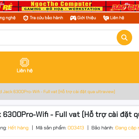
ông nghệ
Tra cứu bảo hành
Giới thiệu
Liên hệ
Liên hệ
ack 6300Pro-Wifi - Full vat (Hỗ trợ cài đặt qua ultraview)
300Pro-Wifi - Full vat (Hỗ trợ cài đặt q
ạng:
Hết hàng
Mã sản phẩm:
003413
Bảo hành:
Đang cập 