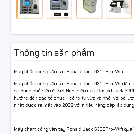
Máy chấm 
thị trường
viên, máy
chính xác 
Thông tin sản phẩm
Tên sản p
Màn hình: 
Máy chấm công vân tay Ronald Jack 6300Pro-Wifi
Công suất
Máy chấm công vân tay Ronald Jack 6300Pro-Wifi là 
sử dụng phổ biến ở Việt Nam hiện nay. Ronald Jack 63
Mỗi người 
hướng đến các tổ chức - công ty vừa và nhỏ. Với số lượ
Dung lượng
nhất được ra mắt vào 2023 với nhiều nâng cấp, áp dụn
Tích hợp 
Có thể hẹn
Máy chấm công vân tay Ronald Jack 6300Pro-Wifi qua Wif