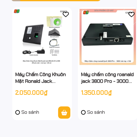
Máy Chấm Công Khuôn
Máy chấm công roanald
Mặt Ronald Jack
jack 3800 Pro - 3000
MB23VL-W – Nhận Diện
vân tay + thẻ - full vat -
2.050.000₫
1.350.000₫
Khuôn Mặt & Vân Tay –
Hỗ trợ cài qua untra
Hỗ Trợ Wifi (Hỗ trợ cài
đặt ultraview)
So sánh
So sánh