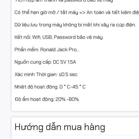
Có thể hẹn giờ mở / tắt máy => An toàn và tiết kiệm đi
Dữ liệu lưu trong máy không bị mất khi xãy ra cúp điện.
Kết nối: Wifi, USB, Password bảo vệ máy
Phần mềm: Ronald Jack Pro...
Nguồn cung cấp: DC 5V 1.5A
Xác minh Thời gian: ≤0.5 sec
Nhiệt độ hoạt động: 0 ° C-45 ° C
Độ ẩm hoạt động: 20% -80%
Hướng dẫn mua hàng