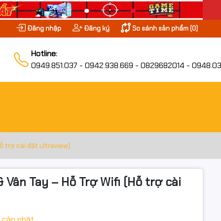
Đăng nhập
Đăng ký
So sánh sản phẩm (
0
)
Hotline:
0949.851.037 - 0942.938.669 - 0829682014 - 0948.03
trợ cài đặt ultraview)
n Tay – Hỗ Trợ Wifi (Hỗ trợ cài
 cập nhật