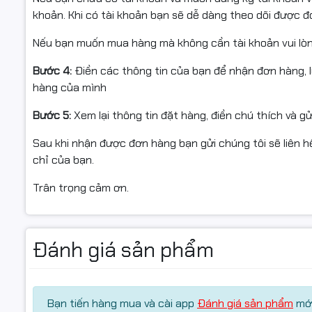
#MayChamCong #RonaldJack #MB23VLW #ChamCongK
khoản. Khi có tài khoản bạn sẽ dễ dàng theo dõi được 
#MayChamCongChinhHang #FullVAT
Nếu bạn muốn mua hàng mà không cần tài khoản vui lò
Bước 4:
Điền các thông tin của bạn để nhận đơn hàng, 
hàng của mình
Bước 5:
Xem lại thông tin đặt hàng, điền chú thích và g
Sau khi nhận được đơn hàng bạn gửi chúng tôi sẽ liên hệ
chỉ của bạn.
Trân trọng cảm ơn.
Đánh giá sản phẩm
Bạn tiến hàng mua và cài app
Đánh giá sản phẩm
mới