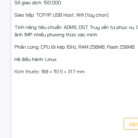
Số giao dịch: 150.000
Giao tiếp: TCP/IP, USB Host, Wifi (tùy chọn)
📦 Ứng dụ
Tính năng tiêu chuẩn: ADMS, DST, Truy vấn tự phục vụ, 
ảnh 1MP, nhiều phương thức xác minh
Phần cứng: CPU lõi kép 1GHz, RAM 256MB, Flash 256MB
✔ Quản lý 
Hệ điều hành: Linux
✔ Phù hợp 
Kích thước: 168 × 151.5 × 31.7 mm
✔ Đồng bộ
🎯 Ưu điểm nổi bật:
🔐 Hỗ trợ nhận diện khuôn mặt + vân tay, bảo mật cao.
#MayCham
#ChamCon
📶 Có Wifi, dễ dàng kết nối, quản lý dữ liệu.
Xem
👥 Dung lượng lưu trữ 500 khuôn mặt, 500 vân tay, 150.