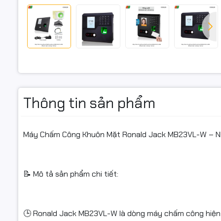
minh (khuô
1.
hoạt trong
🔧 Thông s
Model: Ro
Thông tin sản phẩm
Màn hình: 
Dung lượn
Máy Chấm Công Khuôn Mặt Ronald Jack MB23VL-W – Nhận
Dung lượn
Số giao dị
📝 Mô tả sản phẩm chi tiết:
Giao tiếp:
Tính năng 
🕒 Ronald Jack MB23VL-W là dòng máy chấm công hiện đ