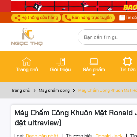
Hệ thống cửa hàng
Bán hàng trực tuyến
Tin c
Trang chủ
Giới thiệu
Sản phẩm
Tin tức
Trang chủ
Máy chấm công
Máy Chấm Công Khuôn Mặt Rona
Máy Chấm Công Khuôn Mặt Ronald Ja
đặt ultraview)
Loại:
Đang cập nhật
Thương hiệu:
Ronald Jack
Tìn