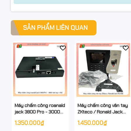
SẢN PHẨM LIÊN QUAN
Máy chấm công roanald
Máy chấm công vân tay
jack 3800 Pro - 3000
ZKteco / Ronald Jack
vân tay + thẻ - full vat -
RJ2500 - full vat ( Hỗ
1.350.000₫
1.450.000₫
Hỗ trợ cài qua untra
trợ cài đặt qua untra )