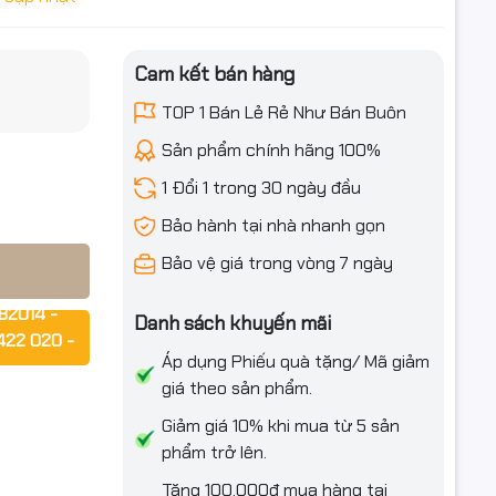
Cam kết bán hàng
ặt & Vân
iều ưu đãi
TOP 1 Bán Lẻ Rẻ Như Bán Buôn
Sản phẩm chính hãng 100%
1 Đổi 1 trong 30 ngày đầu
Bảo hành tại nhà nhanh gọn
Bảo vệ giá trong vòng 7 ngày
ng nghệ
82014 -
Danh sách khuyến mãi
h xác. Máy
422 020 -
 nhà máy,
Áp dụng Phiếu quà tặng/ Mã giảm
giá theo sản phẩm.
rợ ngay!!!
Giảm giá 10% khi mua từ 5 sản
phẩm trở lên.
g thức xác
Tặng 100.000₫ mua hàng tại