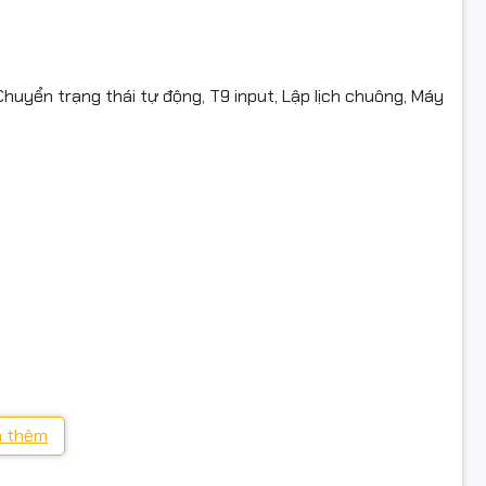
ng:
Chuyển trạng thái tự động, T9 input, Lập lịch chuông, Máy
nhân viên tại văn phòng, nhà máy, cửa hàng, công ty.
doanh nghiệp vừa và nhỏ cần hệ thống chấm công hiện đại, tiệ
 dữ liệu qua mạng, hỗ trợ báo cáo nhanh chóng.
Cong #RonaldJack #MB23VLW #ChamCongKhuonMat
gVanTay #MayChamCongWifi #MayChamCongChinhHang #Ful
 thêm
000 giao dịch.