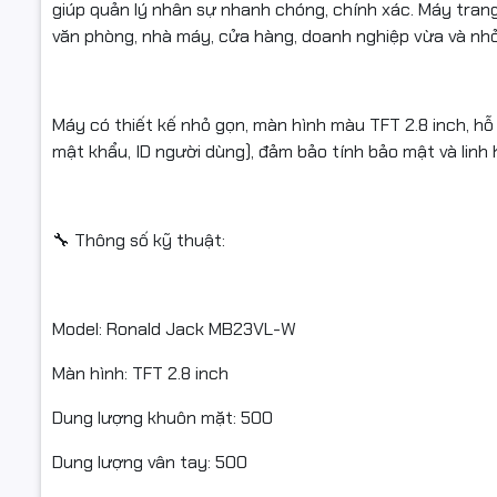
T9 input, 
giúp quản lý nhân sự nhanh chóng, chính xác. Máy trang 
văn phòng, nhà máy, cửa hàng, doanh nghiệp vừa và nhỏ
Phần cứng
Hệ điều hà
Máy có thiết kế nhỏ gọn, màn hình màu TFT 2.8 inch, hỗ
Kích thước:
mật khẩu, ID người dùng), đảm bảo tính bảo mật và linh 
🎯 Ưu điểm
🔧 Thông số kỹ thuật:
🔐 Hỗ trợ 
📶 Có Wifi,
Model: Ronald Jack MB23VL-W
👥 Dung lư
Màn hình: TFT 2.8 inch
🖥️ Màn hìn
Dung lượng khuôn mặt: 500
⚡ Hoạt độn
Dung lượng vân tay: 500
✅ Hàng chí