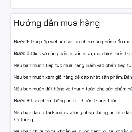
🖥️ Màn hình màu 2.8 inch, giao diện thân thiện.
⚡ Hoạt động ổn định, phù hợp nhiều loại hình doanh nghi
Hướng dẫn mua hàng
✅ Hàng chính hãng – Full VAT – hỗ trợ cài đặt từ xa qua
Bước 1:
Truy cập website và lựa chọn sản phẩm cần mu
Bước 2:
Click và sản phẩm muốn mua, màn hình hiển thị 
📦 Ứng dụng:
Nếu bạn muốn tiếp tục mua hàng: Bấm vào phần tiếp t
Nếu bạn muốn xem giỏ hàng để cập nhật sản phẩm: Bấm
✔ Quản lý nhân viên tại văn phòng, nhà máy, cửa hàng, 
Nếu bạn muốn đặt hàng và thanh toán cho sản phẩm này
✔ Phù hợp doanh nghiệp vừa và nhỏ cần hệ thống chấm cô
Bước 3:
Lựa chọn thông tin tài khoản thanh toán
✔ Đồng bộ dữ liệu qua mạng, hỗ trợ báo cáo nhanh chó
Nếu bạn đã có tài khoản vui lòng nhập thông tin tên đă
hệ thống
Nếu bạn chưa có tài khoản và muốn đăng ký tài khoản vu