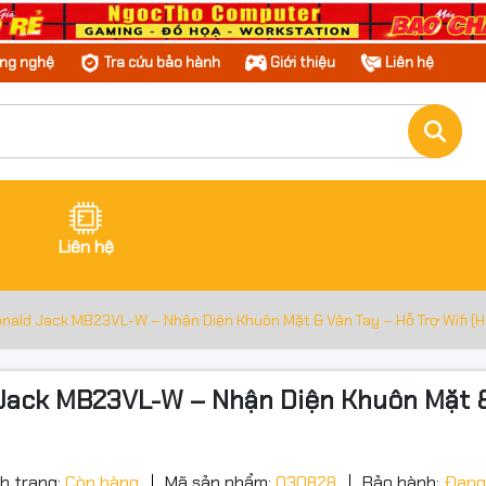
ông nghệ
Tra cứu bảo hành
Giới thiệu
Liên hệ
Liên hệ
ld Jack MB23VL-W – Nhận Diện Khuôn Mặt & Vân Tay – Hỗ Trợ Wifi (Hỗ 
ck MB23VL-W – Nhận Diện Khuôn Mặt & Vâ
h trạng:
Còn hàng
Mã sản phẩm:
030828
Bảo hành:
Đang