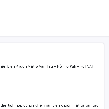
n mặt, vân tay, mật khẩu, ID người dùng), đảm bảo tính bảo mật
230.000₫
 quản lý.
ố kỹ thuật:
nald Jack MB23VL-W
TFT 2.8 inch
g khuôn mặt: 500
 Diện Khuôn Mặt & Vân Tay – Hỗ Trợ Wifi – Full VAT
g vân tay: 500
ch: 150.000
 TCP/IP, USB Host, Wifi (tùy chọn)
tiêu chuẩn: ADMS, DST, Truy vấn tự phục vụ, Chuyển trạng thái
ại, tích hợp công nghệ nhận diện khuôn mặt và vân tay,