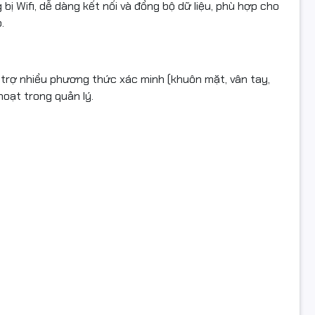
Lập lịch chuông, Máy ảnh 1MP, nhiều phương thức xác minh
bị Wifi, dễ dàng kết nối và đồng bộ dữ liệu, phù hợp cho
.
: CPU lõi kép 1GHz, RAM 256MB, Flash 256MB
nh: Linux
 trợ nhiều phương thức xác minh (khuôn mặt, vân tay,
 168 × 151.5 × 31.7 mm
hoạt trong quản lý.
 nổi bật:
nhận diện khuôn mặt + vân tay, bảo mật cao.
 dễ dàng kết nối, quản lý dữ liệu.
ợng lưu trữ 500 khuôn mặt, 500 vân tay, 150.000 giao dịch.
h màu 2.8 inch, giao diện thân thiện.
g ổn định, phù hợp nhiều loại hình doanh nghiệp.
nh hãng – Full VAT – hỗ trợ cài đặt từ xa qua Ultraview.