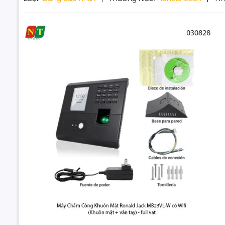
Đặt trư
Thôn
Máy Chấm 
Tay – Hỗ T
📝 Mô tả s
🕒 Ronald
nhận diện 
trang bị W
cửa hàng, 
Máy Chấm Côn
Jack MB23VL-
Mặt & Vân Tay 
Máy có thi
cài đ