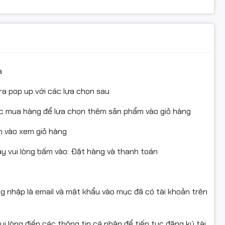
ệp.
 Ultraview.
a
ra pop up với các lựa chọn sau
ục mua hàng để lựa chọn thêm sản phẩm vào giỏ hàng
 vào xem giỏ hàng
công ty.
 vui lòng bấm vào: Đặt hàng và thanh toán
ng hiện đại, tiện lợi.
ng.
ng nhập là email và mật khẩu vào mục đã có tài khoản trên
i lòng điền các thông tin cá nhân để tiếp tục đăng ký tài