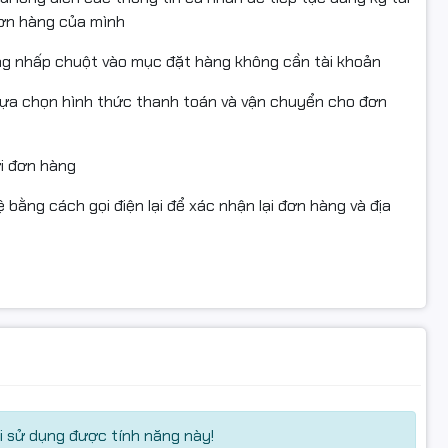
huonMat #ChamCongVanTay #MayChamCongWifi
đơn hàng của mình
ng nhấp chuột vào mục đặt hàng không cần tài khoản
lựa chọn hình thức thanh toán và vận chuyển cho đơn
ửi đơn hàng
 bằng cách gọi điện lại để xác nhận lại đơn hàng và địa
 sử dụng được tính năng này!