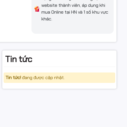
 và linh
website thành viên, áp dụng khi
mua Online tại HN và 1 số khu vực
khác.
Tin tức
Tin tức!
đang được cập nhật.
 tự động,