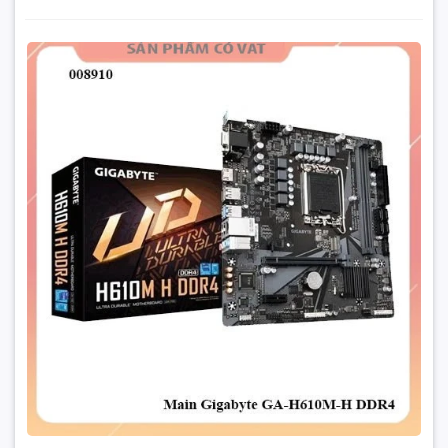
Supports PCIe 3.0 x1
Ổ cứng hỗ trợ: 4x SATA 6Gb/s ports (From H610 chipset)
Main Asus Prime H510M-K - Hàng chính hãng - full vat
1x M.2 slot (Key M) (from CPU)
1.900.000₫
Supports up to PCIe 3.0 x4
Đặt trước sản phẩm để nhận thêm nhiều ưu đãi bạn
nhé
Supports 2242/ 2260/ 2280 storage devices
Cổng kết nối :(Internal) 1x USB 3.2 Gen 1 5Gbps connector
(From H610 chipset)
Supports additional 2 USB 3.2 Gen 1 5Gbps ports
2x USB 2.0 Type-A connectors (From Hub-GL850G)
Trọng lượng: 900g
GỬI THÔNG TIN
kích thước 40x40x5cm