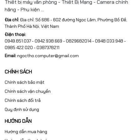
Thiết bị máy văn phòng - Thiết Bị Mạng - Camera chính
hãng - Phụ kiện ...
Địa chỉ:
Địa chỉ: Số 686 - 602 đường Ngọc Lâm, Phường Bồ Đề,
Thành Phố Hà Nội, Việt Nam
Điện thoại:
0949.851.037 - 0942.938.669 - 0829682014 - 0948.033.948 -
0985 422 020 - 0387378211
Email:
ngoctho.computer@gmail.com
CHÍNH SÁCH
Chính sách bảo mật
Chính sách vận chuyển
Chính sách đổi trả
Quy định sử dụng
HƯỚNG DẪN
Hướng dẫn mua hàng