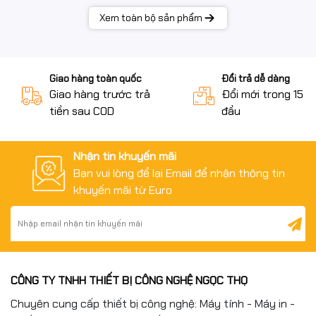
thế hệ thứ 8 và 9 của Intel cùng với đây đủ tính năng
Xem toàn bộ sản phẩm
cơ bản với sự h
Giao hàng toàn quốc
Đổi trả dễ dàng
Giao hàng trước trả
Đổi mới trong 15 n
tiền sau COD
đầu
Nhận tin khuyến mãi
Bạn vui lòng để lại Email để nhận thông tin
khuyến mãi từ Euro
CÔNG TY TNHH THIẾT BỊ CÔNG NGHỆ NGỌC THỌ
Chuyên cung cấp thiết bị công nghệ: Máy tính - Máy in -