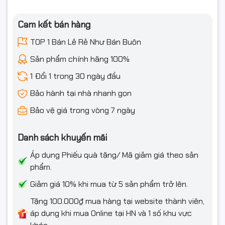
✔ Khe RAM tối đa 2 khe
Cam kết bán hàng
✔ Kiểu RAM hỗ trợ DDR4
TOP 1 Bán Lẻ Rẻ Như Bán Buôn
✔ Hỗ trợ bộ nhớ tối đa 64GB
Sản phẩm chính hãng 100%
✔ Bus RAM hỗ trợ 2400MHz, 2666MHz, 3000MHz, 3200MHz,
1 Đổi 1 trong 30 ngày đầu
2933MHz, 2133MHz
Bảo hành tại nhà nhanh gọn
✔ Lưu trữ 4 x SATA 3 6Gb/s, 1 x M.2 SATA/NVMe
Bảo vệ giá trong vòng 7 ngày
✔ Kiểu khe M.2 hỗ trợ M.2 SATA/NVMe
Danh sách khuyến mãi
✔ Cổng xuất hình 1 x HDMI, 1 x VGA/D-sub
Áp dụng Phiếu quà tặng/ Mã giảm giá theo sản
✔ Khe PCI 1 x PCI x16; 1 x PCI x1
phẩm.
✔ Số cổng USB: 2 x USB 3.2 (tối đa 4); 4 x USB 2.0/1.1(Tối đa
Giảm giá 10% khi mua từ 5 sản phẩm trở lên.
6)
Tặng 100.000₫ mua hàng tại website thành viên,
áp dụng khi mua Online tại HN và 1 số khu vực
✔ 1 x cổng LAN 1Gb/s