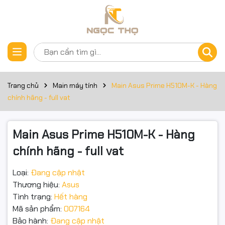
Thông số kỹ thuật
Đặt trước sản phẩm
Sản phẩm: Bo mạch chủ
Tên Hãng: MSI
Trang chủ
Main máy tính
Main Asus Prime H510M-K - Hàng
Model: Pro H610M-E DDR4
chính hãng - full vat
CPU hỗ trợ: Intel
Main Asus Prime H510M-K - Hàng
Chipset: Intel H610 Chipset
chính hãng - full vat
RAM: hỗ trợ 2x DDR4 memory slots, support up to 64GB
Loại:
Đang cập nhật
Khe cắm mở rộng: 1x PCIe x16 slot (From CPU)
Thương hiệu:
Asus
Tình trạng:
Hết hàng
Supports: up to PCIe 4.0 x16
Mã sản phẩm:
007164
1x PCIe x1 slot (From H610 chipset)
Bảo hành:
Đang cập nhật