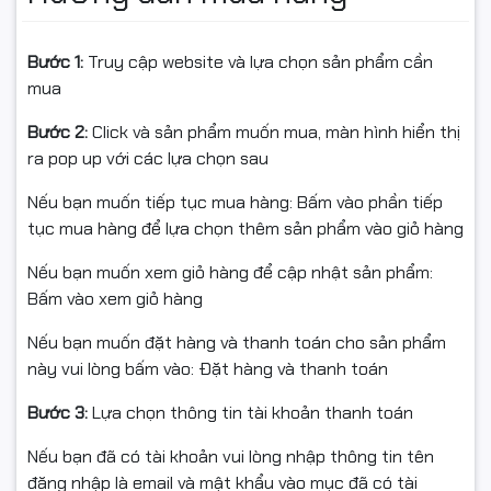
✔ Chipset H510
Bước 1:
Truy cập website và lựa chọn sản phẩm cần
✔ Socket 1200
mua
✔ Kích thước Micro-ATX
Bước 2:
Click và sản phẩm muốn mua, màn hình hiển thị
✔ Khe RAM tối đa 2 khe
ra pop up với các lựa chọn sau
✔ Kiểu RAM hỗ trợ DDR4
Nếu bạn muốn tiếp tục mua hàng: Bấm vào phần tiếp
tục mua hàng để lựa chọn thêm sản phẩm vào giỏ hàng
✔ Hỗ trợ bộ nhớ tối đa 64GB
Nếu bạn muốn xem giỏ hàng để cập nhật sản phẩm:
✔ Bus RAM hỗ trợ 2400MHz, 2666MHz, 3000MHz,
Bấm vào xem giỏ hàng
3200MHz, 2933MHz, 2133MHz
Nếu bạn muốn đặt hàng và thanh toán cho sản phẩm
✔ Lưu trữ 4 x SATA 3 6Gb/s, 1 x M.2 SATA/NVMe
này vui lòng bấm vào: Đặt hàng và thanh toán
✔ Kiểu khe M.2 hỗ trợ M.2 SATA/NVMe
Bước 3:
Lựa chọn thông tin tài khoản thanh toán
✔ Cổng xuất hình 1 x HDMI, 1 x VGA/D-sub
Nếu bạn đã có tài khoản vui lòng nhập thông tin tên
đăng nhập là email và mật khẩu vào mục đã có tài
✔ Khe PCI 1 x PCI x16; 1 x PCI x1