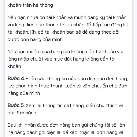
khoản trên hệ thống
✔ Số cổng USB: 2 x USB 3.2 (tối đa 4); 4 x USB
Nếu bạn chưa có tài khoản và muốn đăng ký tài khoản
2.0/1.1(Tối đa 6)
vui lòng điền các thông tin cá nhân để tiếp tục đăng ký
✔ 1 x cổng LAN 1Gb/s
tài khoản. Khi có tài khoản bạn sẽ dễ dàng theo dõi
được đơn hàng của mình
✔ Âm thanh: Realtek® Audio CODEC; High Definition
Audio 2/4/5.1/7.1-channel
Nếu bạn muốn mua hàng mà không cần tài khoản vui
lòng nhấp chuột vào mục đặt hàng không cần tài
khoản
Main Asus Prime H510M-K được thiết kế với kích thước
Bước 4:
Điền các thông tin của bạn để nhận đơn hàng,
chuẩn, dễ dàng kết nối, các tính năng được tích hợp
lựa chọn hình thức thanh toán và vận chuyển cho đơn
nâng cao nhằm mục đích hỗ trợ tối đa hoạt động thiết
hàng của mình
bị của bạn. Đây là sự lựa chọn hoàn hảo giúp nâng cao
hiệu suất làm việc đồng thời vẫn tối giản được chi phí.
Bước 5:
Xem lại thông tin đặt hàng, điền chú thích và
gửi đơn hàng
Hỗ trợ đầu 10 , 11 g4600
Sau khi nhận được đơn hàng bạn gửi chúng tôi sẽ liên
LGA1200 package:
hệ bằng cách gọi điện lại để xác nhận lại đơn hàng và