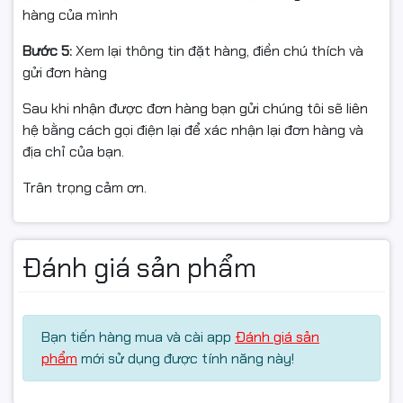
có giá trị sử dụng.
hàng của mình
Bước 5:
Xem lại thông tin đặt hàng, điền chú thích và
gửi đơn hàng
Sau khi nhận được đơn hàng bạn gửi chúng tôi sẽ liên
hệ bằng cách gọi điện lại để xác nhận lại đơn hàng và
#MainboardGigabyte #GAH610MH #BoMachChuIntel
địa chỉ của bạn.
#MainboardH610
Trân trọng cảm ơn.
#GigabyteChinhHang #MainboardGiaTot #PCVanPhong
#PCGiaRe
Đánh giá sản phẩm
#MainboardFullVAT #LinhKienMayTinh
#GigabyteVietnam
Bạn tiến hàng mua và cài app
Đánh giá sản
phẩm
mới sử dụng được tính năng này!