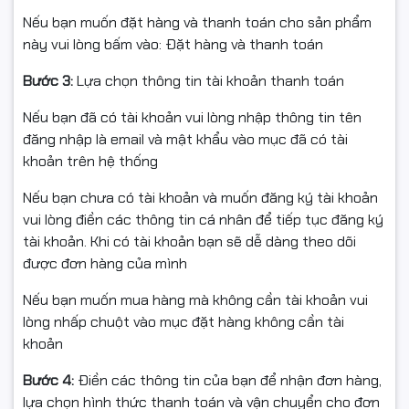
✅ Bảo hành 36 tháng chính hãng
Nếu bạn muốn đặt hàng và thanh toán cho sản phẩm
này vui lòng bấm vào: Đặt hàng và thanh toán
✅ Giao hàng nhanh – Đóng gói an toàn toàn quốc
Bước 3:
Lựa chọn thông tin tài khoản thanh toán
Nếu bạn đã có tài khoản vui lòng nhập thông tin tên
📌 Điều kiện hoàn hàng
đăng nhập là email và mật khẩu vào mục đã có tài
khoản trên hệ thống
Quý khách quay video khi bóc hàng để làm bằng chứng
Nếu bạn chưa có tài khoản và muốn đăng ký tài khoản
nếu sản phẩm bị hư hỏng, va đập hoặc lỗi vận chuyển.
vui lòng điền các thông tin cá nhân để tiếp tục đăng ký
tài khoản. Khi có tài khoản bạn sẽ dễ dàng theo dõi
Nếu sản phẩm không sử dụng được hoặc chưa biết
được đơn hàng của mình
cách dùng, vui lòng liên hệ trước khi hoàn hàng để
được hỗ trợ.
Nếu bạn muốn mua hàng mà không cần tài khoản vui
lòng nhấp chuột vào mục đặt hàng không cần tài
Sản phẩm hoàn trả cần được đóng gói nguyên vẹn như
khoản
lúc nhận, tránh thiếu linh kiện hoặc hư hỏng.
Bước 4:
Điền các thông tin của bạn để nhận đơn hàng,
Chỉ hỗ trợ đổi/hoàn khi sản phẩm còn nguyên trạng và
lựa chọn hình thức thanh toán và vận chuyển cho đơn