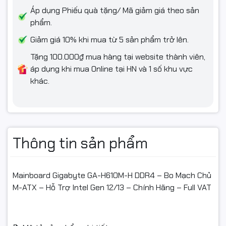
dùng, vui lòng liên hệ trước khi hoàn hàng để được hỗ trợ.
Áp dụng Phiếu quà tặng/ Mã giảm giá theo sản
phẩm.
Sản phẩm hoàn trả cần được đóng gói nguyên vẹn như lúc
Giảm giá 10% khi mua từ 5 sản phẩm trở lên.
nhận, tránh thiếu linh kiện hoặc hư hỏng.
Tặng 100.000₫ mua hàng tại website thành viên,
Chỉ hỗ trợ đổi/hoàn khi sản phẩm còn nguyên trạng và có giá
áp dụng khi mua Online tại HN và 1 số khu vực
trị sử dụng.
khác.
Thông tin sản phẩm
#MainboardGigabyte #GAH610MH #BoMachChuIntel
#MainboardH610
Mainboard Gigabyte GA-H610M-H DDR4 – Bo Mạch Chủ
#GigabyteChinhHang #MainboardGiaTot #PCVanPhong
M-ATX – Hỗ Trợ Intel Gen 12/13 – Chính Hãng – Full VAT
#PCGiaRe
#MainboardFullVAT #LinhKienMayTinh #GigabyteVietnam