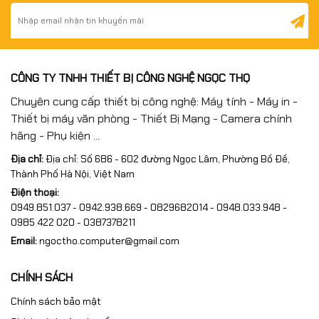
CÔNG TY TNHH THIẾT BỊ CÔNG NGHỆ NGỌC THỌ
Chuyên cung cấp thiết bị công nghệ: Máy tính - Máy in -
Thiết bị máy văn phòng - Thiết Bị Mạng - Camera chính
hãng - Phụ kiện ...
Địa chỉ:
Địa chỉ: Số 686 - 602 đường Ngọc Lâm, Phường Bồ Đề,
Thành Phố Hà Nội, Việt Nam
Điện thoại:
0949.851.037 - 0942.938.669 - 0829682014 - 0948.033.948 -
0985 422 020 - 0387378211
Email:
ngoctho.computer@gmail.com
CHÍNH SÁCH
Chính sách bảo mật