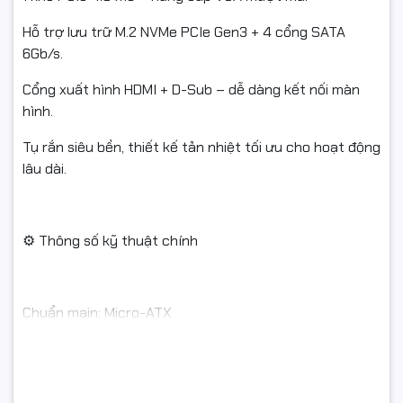
Hỗ trợ lưu trữ M.2 NVMe PCIe Gen3 + 4 cổng SATA
6Gb/s.
Cổng xuất hình HDMI + D-Sub – dễ dàng kết nối màn
hình.
Tụ rắn siêu bền, thiết kế tản nhiệt tối ưu cho hoạt động
lâu dài.
⚙️ Thông số kỹ thuật chính
Chuẩn main: Micro-ATX
Socket: LGA1700
Chipset: Intel H610