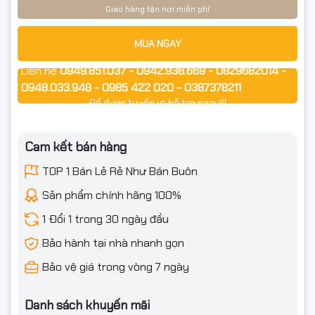
Giao hàng tận nơi miễn phí
📦 Cam kết từ Shop
MUA NGAY
✅ Hàng chính hãng Gigabyte – Nguyên seal
Liên hệ
0949.851.037 - 0942.938.669 - 0829682014 -
0948.033.948 - 0985 422 020 - 0387378211
✅ Xuất hóa đơn VAT đầy đủ
Để được tư vấn và hỗ trợ ngay!!!
✅ Bảo hành 36 tháng chính hãng
Cam kết bán hàng
✅ Giao hàng nhanh – Đóng gói an toàn toàn quốc
TOP 1 Bán Lẻ Rẻ Như Bán Buôn
Sản phẩm chính hãng 100%
📌 Điều kiện hoàn hàng
1 Đổi 1 trong 30 ngày đầu
Bảo hành tại nhà nhanh gọn
Quý khách quay video khi bóc hàng để làm bằng chứng nếu
Bảo vệ giá trong vòng 7 ngày
sản phẩm bị hư hỏng, va đập hoặc lỗi vận chuyển.
Danh sách khuyến mãi
Nếu sản phẩm không sử dụng được hoặc chưa biết cách