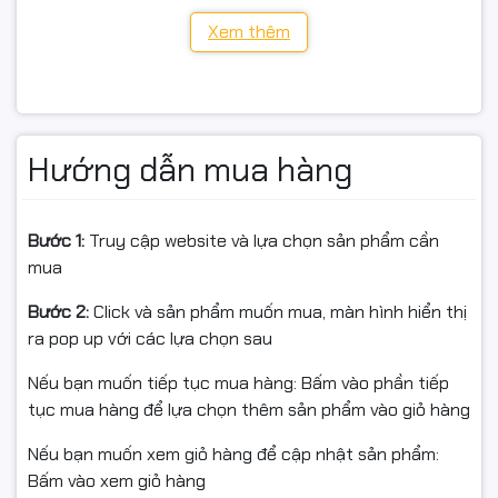
RAM: 2 x DDR4 DIMM, max 64GB, bus 3200MHz
Xem thêm
Khe mở rộng: 1 x PCIe 4.0 x16, 1 x PCIe 3.0 x1
Lưu trữ: 1 x M.2 NVMe Gen3, 4 x SATA 6Gb/s
Xuất hình: 1 x HDMI, 1 x D-Sub
Hướng dẫn mua hàng
LAN: Realtek GbE LAN
Bước 1:
Truy cập website và lựa chọn sản phẩm cần
Âm thanh: Realtek Audio 7.1
mua
Bước 2:
Click và sản phẩm muốn mua, màn hình hiển thị
📦 Cam kết từ Shop
ra pop up với các lựa chọn sau
Nếu bạn muốn tiếp tục mua hàng: Bấm vào phần tiếp
tục mua hàng để lựa chọn thêm sản phẩm vào giỏ hàng
✅ Hàng chính hãng Gigabyte – Nguyên seal
Nếu bạn muốn xem giỏ hàng để cập nhật sản phẩm:
✅ Xuất hóa đơn VAT đầy đủ
Bấm vào xem giỏ hàng