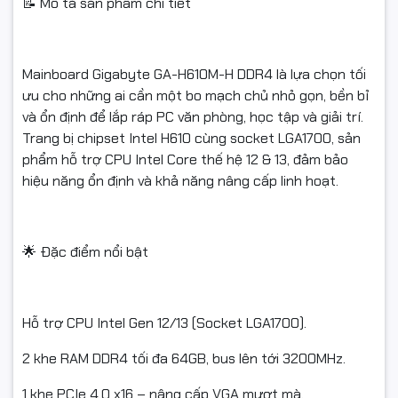
📝 Mô tả sản phẩm chi tiết
Mainboard Gigabyte GA-H610M-H DDR4 là lựa chọn tối
ưu cho những ai cần một bo mạch chủ nhỏ gọn, bền bỉ
và ổn định để lắp ráp PC văn phòng, học tập và giải trí.
Trang bị chipset Intel H610 cùng socket LGA1700, sản
phẩm hỗ trợ CPU Intel Core thế hệ 12 & 13, đảm bảo
hiệu năng ổn định và khả năng nâng cấp linh hoạt.
🌟 Đặc điểm nổi bật
Hỗ trợ CPU Intel Gen 12/13 (Socket LGA1700).
2 khe RAM DDR4 tối đa 64GB, bus lên tới 3200MHz.
1 khe PCIe 4.0 x16 – nâng cấp VGA mượt mà.