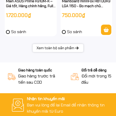
Main ASUS Prime H310M-K –
Mainboard WinnFox H81 DDR3
Giá tốt, Hàng chính hãng, Full
LGA 1150 - Bo mạch chủ
VAT
WinnFox H81 - Chính Hãng –
1.720.000₫
750.000₫
Bảo hành 36 tháng – Full VAT
So sánh
So sánh
Xem toàn bộ sản phẩm
Giao hàng toàn quốc
Đổi trả dễ dàng
Giao hàng trước trả
Đổi mới trong 15 n
tiền sau COD
đầu
Nhận tin khuyến mãi
Bạn vui lòng để lại Email để nhận thông tin
khuyến mãi từ Euro