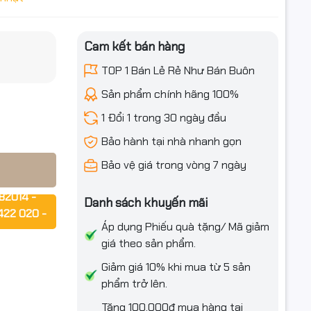
Cam kết bán hàng
6/728 –
iều ưu đãi
TOP 1 Bán Lẻ Rẻ Như Bán Buôn
Sản phẩm chính hãng 100%
1 Đổi 1 trong 30 ngày đầu
Bảo hành tại nhà nhanh gọn
Bảo vệ giá trong vòng 7 ngày
82014 -
Danh sách khuyến mãi
422 020 -
 sắc nét –
Áp dụng Phiếu quà tặng/ Mã giảm
ơng thích
giá theo sản phẩm.
rợ ngay!!!
570DN….
Giảm giá 10% khi mua từ 5 sản
phẩm trở lên.
Tặng 100.000₫ mua hàng tại