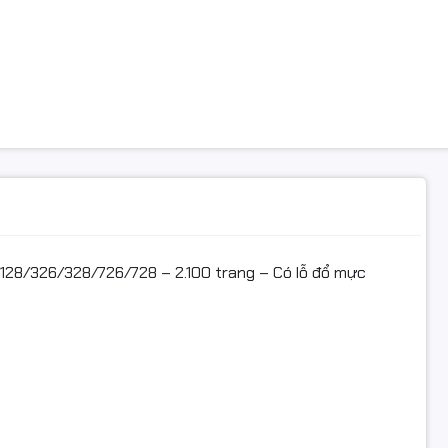
05.000₫
BẬT
ét – ổn định từ đầu tới cuối.
ực: nạp nhanh, tiết kiệm chi phí.
inh kiện tốt: nạp 2–3 lần không cần thay thế (điều kiện vệ sinh 
đến ~65% chi phí in ấn so với mực hãng.
 đổi 1 / 6 tháng (theo mô tả nhà bán).
128/326/328/726/728 – 2.100 trang – Có lỗ đổ mực
 KỸ THUẬT
u: Mitsuco (Mitsu)
Black)
g: ~2.100 trang @5% (A4)