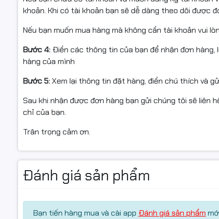
khoản. Khi có tài khoản bạn sẽ dễ dàng theo dõi được 
- Bắt buộc quay video mở gói từ lúc còn nguyên băng 
Nếu bạn muốn mua hàng mà không cần tài khoản vui lò
nếu: móp méo, vỡ, giao nhầm, thiếu hàng).
Bước 4:
Điền các thông tin của bạn để nhận đơn hàng, 
- Hỗ trợ đổi/hoàn khi: giao sai mẫu, thiếu hàng, hoặc lỗ
hàng của mình
- Hàng gửi lại phải: còn nguyên vẹn, không bung seal, 
Bước 5:
Xem lại thông tin đặt hàng, điền chú thích và g
hộp/tem/phụ kiện/hóa đơn (nếu có).
Sau khi nhận được đơn hàng bạn gửi chúng tôi sẽ liên hệ
- Không hỗ trợ đổi/hoàn nếu: dùng cho sai dòng máy, đã
chỉ của bạn.
không có video mở gói.
Trân trọng cảm ơn.
#ngocthocomputer #mucdomayin #hopmucmayin #CE
#HP1606dn #M1536dnf #hopmuclaser #mucnap #mucdo
Đánh giá sản phẩm
Bạn tiến hàng mua và cài app
Đánh giá sản phẩm
mới