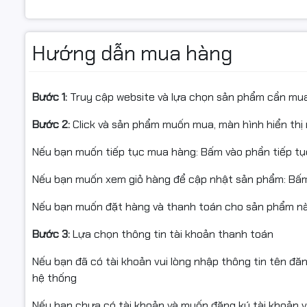
- Hỗ trợ đ
Canon imageCLASS/i-SENSYS: MF4410, MF4430, MF457
nhận.
(Danh sách còn có thể dài hơn – cần tư vấn mã máy khá
Hướng dẫn mua hàng
- Hàng gửi
dính mực d
- Không hỗ
KHI NÊN THAY HỘP MỰC
Bước 1:
Truy cập website và lựa chọn sản phẩm cần mu
hộp, làm h
Bản in đốm đen/mờ, khung nhạt, lem máy.
Bước 2:
Click và sản phẩm muốn mua, màn hình hiển thị 
#ngoctho
Hộp mực dùng quá lâu, răng nhông mòn, kêu to.
Nếu bạn muốn tiếp tục mua hàng: Bấm vào phần tiếp t
#CRG328 
#mucdo #F
Nếu bạn muốn xem giỏ hàng để cập nhật sản phẩm: Bấm
CAM KẾT TỪ SHOP
Nếu bạn muốn đặt hàng và thanh toán cho sản phẩm này
Hàng chính hiệu – mới 100% | Đúng mô tả, đúng hình
Bước 3:
Lựa chọn thông tin tài khoản thanh toán
Xuất hoá đơn VAT đầy đủ | Giao nhanh toàn quốc
Nếu bạn đã có tài khoản vui lòng nhập thông tin tên đă
hệ thống
⭐ ĐIỀU KIỆN ĐỔI / HOÀN HÀNG
Nếu bạn chưa có tài khoản và muốn đăng ký tài khoản vu