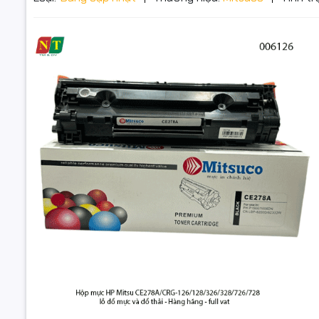
Đặt trư
Thôn
Hộp mực M
2.100 tran
Hộp mực C
Bản in đậm
MÔ TẢ
Mitsuco CE
sạch máy. 
Hộp mực Mits
HP P1566/
tương
Xuất hoá 
126/128/326/
đổ mực - ch