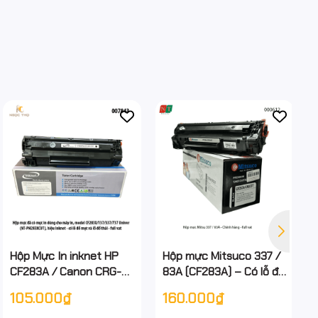
Hộp Mực In inknet HP
Hộp mực Mitsuco 337 /
CF283A / Canon CRG-
83A (CF283A) – Có lỗ đổ
337 ( 83A / 337 ) –
& đổ thải – Chính hiệu –
105.000₫
160.000₫
Chính Hiệu – Full VAT –
Full VAT