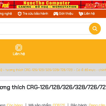
ông nghệ
Tra cứu bảo hành
Giới thiệu
Liên hệ
Liên hệ
 – tương thích CRG-126/128/326/328/726/728 – Có lỗ đổ mực - chính h
ng thích CRG-126/128/326/328/726/728 –
ạng:
Còn hàng
Mã sản phẩm:
006126
Bảo hành:
Đang cập