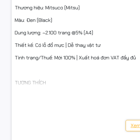
Thương hiệu: Mitsuco (Mitsu)
KHI NÊN 
Màu: Đen (Black)
Bản in đố
Dung lượng: ~2.100 trang @5% (A4)
Hộp mực dù
Thiết kế: Có lỗ đổ mực | Dễ thay vật tư
Tình trạng/Thuế: Mới 100% | Xuất hoá đơn VAT đầy đủ
CAM KẾT 
Hàng chính
TƯƠNG THÍCH
Xuất hoá 
Hộp mực tương thích: CE278A (78A) / CRG-126/128/326
⭐ ĐIỀU KI
Máy in tiêu biểu:
HP LaserJet Pro: P1560, P1566, P1606dn, M1536dnf, P16
- Bắt buộc
Xem
phẩm bên t
Canon LBP: LBP 6200D, LBP 6230D/6230DN.