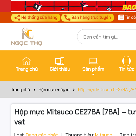
Hệ thống cửa hàng
Bán hàng trực tuyến
Tin c
Trang chủ
Giới thiệu
Sản phẩm
Tin tức
Trang chủ
Hộp mực máy in
Hộp mực Mitsuco CE278A (78A)
Hộp mực Mitsuco CE278A (78A) – tươ
vat
Loại:
Đang cập nhật
Thương hiệu:
Mitsuco
Tình tr