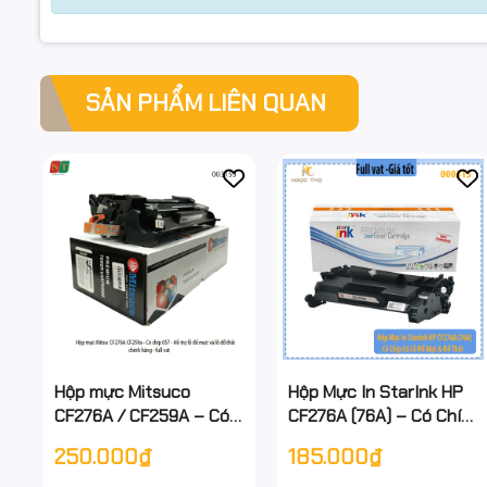
SẢN PHẨM LIÊN QUAN
Hộp mực Mitsuco
Hộp Mực In StarInk HP
CF276A / CF259A – Có
CF276A (76A) – Có Chíp
chip 057 / 76A – Hỗ trợ
– Có Lỗ Đổ Mực & Đổ
250.000₫
185.000₫
lỗ đổ mực & đổ thải –
Thải – Chính Hiệu – Full