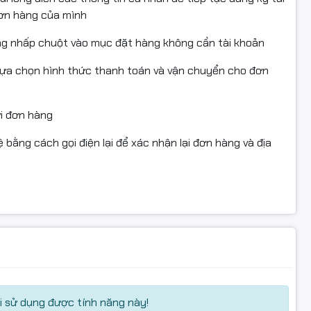
đơn hàng của mình
keo/thùng đến khi thấy sản phẩm bên trong (làm căn cứ
ng nhấp chuột vào mục đặt hàng không cần tài khoản
lựa chọn hình thức thanh toán và vận chuyển cho đơn
i kỹ thuật được shop xác nhận.
không đổ/tái nạp mực, không dính mực do tự thao tác, đủ
ửi đơn hàng
 bằng cách gọi điện lại để xác nhận lại đơn hàng và địa
 tự đổ mực/tái nạp/tháo hộp, làm hỏng do lắp sai, hoặc
278A #78A #CRG326 #CRG328 #CanonLBP6230
 #FullVAT
 sử dụng được tính năng này!