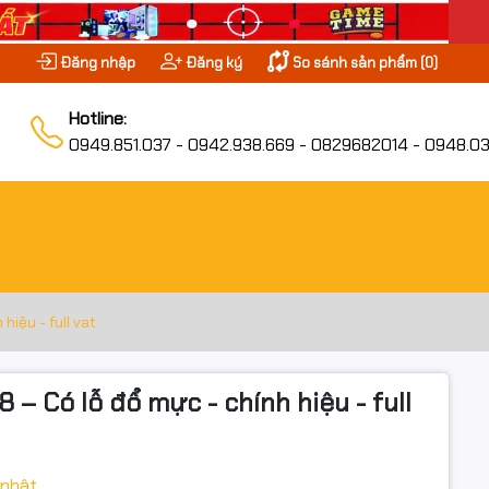
Đăng nhập
Đăng ký
So sánh sản phẩm (
0
)
Hotline:
0949.851.037 - 0942.938.669 - 0829682014 - 0948.03
iệu - full vat
 Có lỗ đổ mực - chính hiệu - full
 nhật