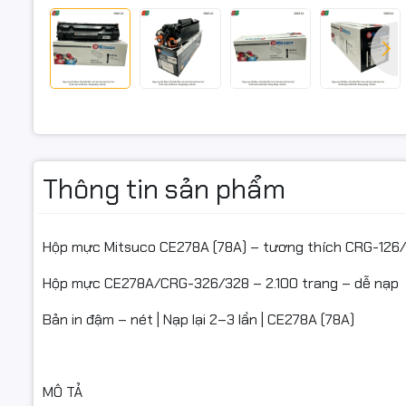
1
ĐIỂM NỔI 
In đậm – n
Có lỗ đổ m
Tuổi thọ l
Tiết kiệm 
Thông tin sản phẩm
Bảo hành 1
Hộp mực Mitsuco CE278A (78A) – tương thích CRG-126/
THÔNG SỐ
Hộp mực CE278A/CRG-326/328 – 2.100 trang – dễ nạp
Thương hiệ
Bản in đậm – nét | Nạp lại 2–3 lần | CE278A (78A)
Màu: Đen (
Dung lượn
MÔ TẢ