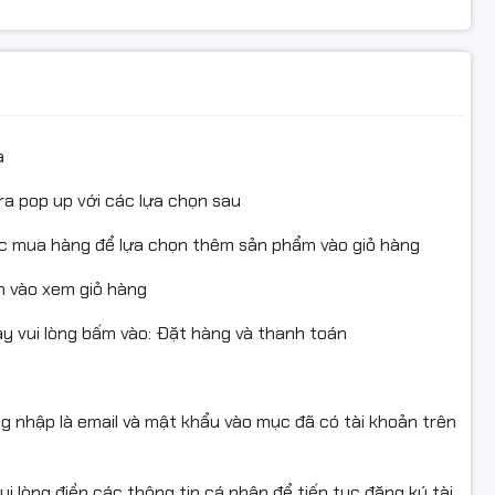
ổi/hoàn khi: giao sai mẫu, thiếu hàng, hoặc lỗi kỹ thuật được s
0dn, MF4580dn, MF4780w, MF4820d …
c, chat shop.)
 lại phải: còn nguyên vẹn, không bung seal, không đổ/tái nạp 
o tự thao tác, đủ hộp/tem/phụ kiện/hóa đơn (nếu có).
 trợ đổi/hoàn nếu: dùng cho sai dòng máy, đã tự đổ mực/tái 
a
ỏng do lắp sai, hoặc không có video mở gói.
ra pop up với các lựa chọn sau
computer #mucdomayin #hopmucmayin #CE278A #78A #CRG
ục mua hàng để lựa chọn thêm sản phẩm vào giỏ hàng
#CanonLBP6230 #HP1606dn #M1536dnf #hopmuclaser #muc
ullVAT
 vào xem giỏ hàng
 vui lòng bấm vào: Đặt hàng và thanh toán
ng nhập là email và mật khẩu vào mục đã có tài khoản trên
i lòng điền các thông tin cá nhân để tiếp tục đăng ký tài