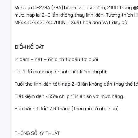
Thiết kế: 
Mitsuco CE278A (78A) hộp mực laser đen, 2.100 trang @5
mực, nạp lại 2–3 lần không thay linh kiện. Tương thí
Tình trạn
MF4410/4430/4570DN…. Xuất hoá đơn VAT đầy đủ.
TƯƠNG TH
ĐIỂM NỔI BẬT
Hộp mực t
In đậm – nét – ổn định từ đầu tới cuối.
Máy in tiêu
Có lỗ đổ mực: nạp nhanh, tiết kiệm chi phí.
HP LaserJe
Tuổi thọ linh kiện tốt: nạp 2–3 lần không cần thay thế (
Canon LBP
Tiết kiệm đến ~65% chi phí in ấn so với mực hãng.
Canon ima
Bảo hành 1 đổi 1 / 6 tháng (theo mô tả nhà bán).
MF4820d 
(Danh sách
THÔNG SỐ KỸ THUẬT