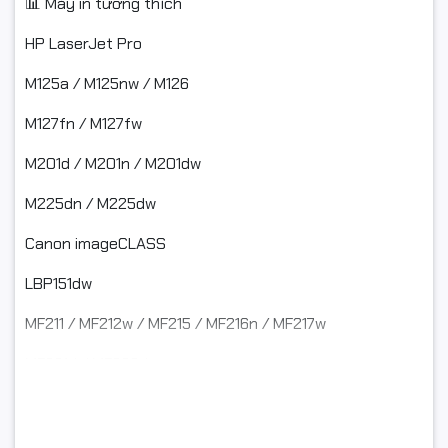
📊 Máy in tương thích
Không hỗ trợ đổi/hoàn nếu:
HP LaserJet Pro
Dùng sai dòng máy,
M125a / M125nw / M126
Đã tự đổ mực / tự tháo / tái nạp, gây bẩn, gây hỏng,
M127fn / M127fw
Lắp sai làm hỏng cơ khí, vỡ nhựa, gãy ngàm,
M201d / M201n / M201dw
Không có video mở gói khi khiếu nại lỗi do vận chuyển.
M225dn / M225dw
Canon imageCLASS
#Inknet #HopMucInknet #HopMucHP83A #CF283A #CRG337
LBP151dw
#HopMucMayIn #HopMucCanon #HopMucHP #hopmuclaser
MF211 / MF212w / MF215 / MF216n / MF217w
MF221d / MF226dn
MF232w / MF235 / MF237w
MF241d / MF244dw