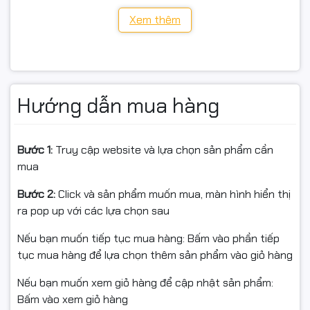
Xem thêm
(Nếu chưa chắc hộp mực phù hợp với máy, khách có
thể gửi mã máy/ảnh tem máy để shop tư vấn trước khi
đặt.)
Hướng dẫn mua hàng
🖨️ Phù hợp sử dụng
Văn phòng, trường học, doanh nghiệp nhỏ cần in tài
Bước 1:
Truy cập website và lựa chọn sản phẩm cần
liệu, hợp đồng, biểu mẫu thường xuyên.
mua
Cửa hàng in ấn, dịch vụ photo muốn hộp mực dễ tái sử
Bước 2:
Click và sản phẩm muốn mua, màn hình hiển thị
dụng, dễ đổ mực, tối ưu lợi nhuận.
ra pop up với các lựa chọn sau
Khách hàng cần hộp mực chất lượng – dễ tái sử dụng
Nếu bạn muốn tiếp tục mua hàng: Bấm vào phần tiếp
– giá hợp lý, vẫn đảm bảo độ bền máy in.
tục mua hàng để lựa chọn thêm sản phẩm vào giỏ hàng
Nếu bạn muốn xem giỏ hàng để cập nhật sản phẩm:
Bấm vào xem giỏ hàng
🔁 Khi nên thay hộp mực