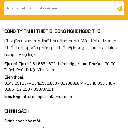
CÔNG TY TNHH THIẾT BỊ CÔNG NGHỆ NGỌC THỌ
Chuyên cung cấp thiết bị công nghệ: Máy tính - Máy in -
Thiết bị máy văn phòng - Thiết Bị Mạng - Camera chính
hãng - Phụ kiện ...
Địa chỉ:
Địa chỉ: Số 686 - 602 đường Ngọc Lâm, Phường Bồ Đề,
Thành Phố Hà Nội, Việt Nam
Điện thoại:
0949.851.037 - 0942.938.669 - 0829682014 - 0948.033.948 -
0985 422 020 - 0387378211
Email:
ngoctho.computer@gmail.com
CHÍNH SÁCH
Chính sách bảo mật