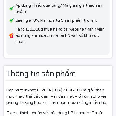
→ Bảo vệ máy in tốt hơn, giảm nguy cơ hỏng gạt, trống, cụm
Áp dụng Phiếu quà tặng/ Mã giảm giá theo sản
sấy
phẩm.
→ Đảm bảo bản in sắc nét, rõ ràng phục vụ công việc.
Giảm giá 10% khi mua từ 5 sản phẩm trở lên.
Tặng 100.000₫ mua hàng tại website thành viên,
áp dụng khi mua Online tại HN và 1 số khu vực
🧾 Cam kết từ Ngọc Thọ Computer
khác.
✅ Hàng Inknet chính hiệu – mới 100%
✅ Xuất hóa đơn VAT đầy đủ (Full VAT)
✅ Đóng gói chắc chắn – giao hàng toàn quốc
Thông tin sản phẩm
✅ Hỗ trợ kỹ thuật & bảo hành theo chính sách của nhà cung
cấp
Hộp mực Inknet CF283A (83A) / CRG-337 là giải pháp
mực thay thế tiết kiệm – in đậm nét – ổn định cho văn
phòng, trường học, hộ kinh doanh, cửa hàng in ấn nhỏ.
📦 Điều kiện hoàn hàng
Tương thích chuẩn với các dòng HP LaserJet Pro &