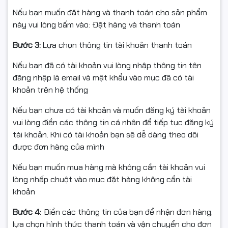
Nếu bạn muốn đặt hàng và thanh toán cho sản phẩm
Bạn nên cân nhắc thay hộp mực Inknet mới khi:
này vui lòng bấm vào: Đặt hàng và thanh toán
Bản in mờ, nhòe, có đốm đen, sọc nền.
Bước 3:
Lựa chọn thông tin tài khoản thanh toán
Mực chảy nhiều vào bên trong máy, gây bẩn linh kiện.
Nếu bạn đã có tài khoản vui lòng nhập thông tin tên
Hộp mực đã quá cũ, kêu to khi in, quay không đều.
đăng nhập là email và mật khẩu vào mục đã có tài
khoản trên hệ thống
Chất lượng in kém, đã đổ mực nhưng không cải thiện.
Nếu bạn chưa có tài khoản và muốn đăng ký tài khoản
Lúc này, thay hộp mực mới giúp:
vui lòng điền các thông tin cá nhân để tiếp tục đăng ký
tài khoản. Khi có tài khoản bạn sẽ dễ dàng theo dõi
→ Bảo vệ máy in tốt hơn, giảm nguy cơ hỏng gạt, trống,
được đơn hàng của mình
cụm sấy
Nếu bạn muốn mua hàng mà không cần tài khoản vui
→ Đảm bảo bản in sắc nét, rõ ràng phục vụ công việc.
lòng nhấp chuột vào mục đặt hàng không cần tài
khoản
🧾 Cam kết từ Ngọc Thọ Computer
Bước 4:
Điền các thông tin của bạn để nhận đơn hàng,
lựa chọn hình thức thanh toán và vận chuyển cho đơn