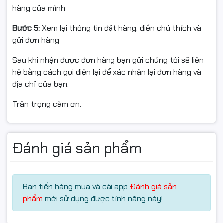
✅ Hàng Inknet chính hiệu – mới 100%
hàng của mình
✅ Xuất hóa đơn VAT đầy đủ (Full VAT)
Bước 5:
Xem lại thông tin đặt hàng, điền chú thích và
gửi đơn hàng
✅ Đóng gói chắc chắn – giao hàng toàn quốc
Sau khi nhận được đơn hàng bạn gửi chúng tôi sẽ liên
✅ Hỗ trợ kỹ thuật & bảo hành theo chính sách của nhà
hệ bằng cách gọi điện lại để xác nhận lại đơn hàng và
cung cấp
địa chỉ của bạn.
Trân trọng cảm ơn.
📦 Điều kiện hoàn hàng
Bắt buộc quay video khi mở hộp từ lúc còn nguyên
Đánh giá sản phẩm
băng keo/thùng đến khi thấy sản phẩm bên trong
→ Làm bằng chứng nếu có: hư hỏng, va đập, giao nhầm,
thiếu hàng.
Bạn tiến hàng mua và cài app
Đánh giá sản
Nếu không sử dụng được / chưa biết cách dùng, vui
phẩm
mới sử dụng được tính năng này!
lòng liên hệ shop trước khi hoàn để được hỗ trợ kỹ
thuật, kiểm tra nguyên nhân (tránh hiểu nhầm do cài