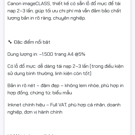
Bắt buộc quay video khi mở hộp từ lúc còn nguyên băng
Canon imageCLASS, thiết kế có sẵn lỗ đổ mực để tái
keo/thùng đến khi thấy sản phẩm bên trong
nạp 2–3 lần, giúp tối ưu chi phí mà vẫn đảm bảo chất
lượng bản in rõ ràng, chuyên nghiệp.
→ Làm bằng chứng nếu có: hư hỏng, va đập, giao nhầm, thiếu
hàng.
Nếu không sử dụng được / chưa biết cách dùng, vui lòng liên
🔧 Đặc điểm nổi bật
hệ shop trước khi hoàn để được hỗ trợ kỹ thuật, kiểm tra
Dung lượng in: ~1.500 trang A4 @5%
nguyên nhân (tránh hiểu nhầm do cài đặt máy, drum, gạt...).
Có lỗ đổ mực: dễ dàng tái nạp 2–3 lần (trong điều kiện
sử dụng bình thường, linh kiện còn tốt)
Sản phẩm hoàn cần:
Bản in rõ nét – đậm đẹp – không lem nhòe, phù hợp in
Đóng gói như ban đầu, không trầy xước/hư hỏng do tự tác
hợp đồng, chứng từ, biểu mẫu
động
Inknet chính hiệu – Full VAT, phù hợp cá nhân, doanh
Đủ phụ kiện/tem/hộp/nhãn/hóa đơn (nếu có)
nghiệp, đơn vị hành chính
Còn giá trị sử dụng và trong thời gian đổi trả theo quy định
sàn/shop