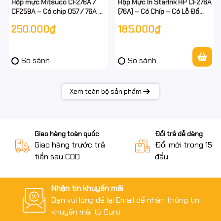
Hộp mực Mitsuco CF276A /
Hộp Mực In StarInk HP CF276A
Không có video mở gói khi khiếu nại lỗi do vận chuyển.
CF259A – Có chip 057 / 76A –
(76A) – Có Chíp – Có Lỗ Đổ
Hỗ trợ lỗ đổ mực & đổ thải –
Mực & Đổ Thải – Chính Hiệu –
250.000₫
185.000₫
Full VAT
Full VAT
#Inknet #HopMucInknet #HopMucHP83A #CF283A
So sánh
So sánh
#CRG337
#HopMucMayIn #HopMucCanon #HopMucHP
Xem toàn bộ sản phẩm
#hopmuclaser
Giao hàng toàn quốc
Đổi trả dễ dàng
Giao hàng trước trả
Đổi mới trong 15 n
tiền sau COD
đầu
Nhận tin khuyến mãi
Bạn vui lòng để lại Email để nhận thông tin
khuyến mãi từ Euro