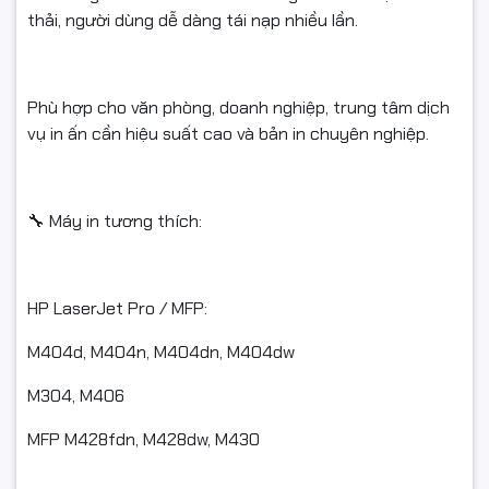
thải, người dùng dễ dàng tái nạp nhiều lần.
Phù hợp cho văn phòng, doanh nghiệp, trung tâm dịch
vụ in ấn cần hiệu suất cao và bản in chuyên nghiệp.
🔧 Máy in tương thích:
HP LaserJet Pro / MFP:
M404d, M404n, M404dn, M404dw
M304, M406
MFP M428fdn, M428dw, M430