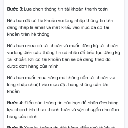
⭐ ĐIỀU KIỆN ĐỔI / HOÀN HÀNG
Bước 3:
Lựa chọn thông tin tài khoản thanh toán
Nếu bạn đã có tài khoản vui lòng nhập thông tin tên
đăng nhập là email và mật khẩu vào mục đã có tài
- Bắt buộc quay video mở gói từ lúc còn nguyên băng
khoản trên hệ thống
keo/thùng đến khi thấy sản phẩm bên trong (làm căn
cứ nếu: móp méo, vỡ, giao nhầm, thiếu hàng).
Nếu bạn chưa có tài khoản và muốn đăng ký tài khoản
vui lòng điền các thông tin cá nhân để tiếp tục đăng ký
- Hỗ trợ đổi/hoàn khi: giao sai mẫu, thiếu hàng, hoặc lỗi
tài khoản. Khi có tài khoản bạn sẽ dễ dàng theo dõi
kỹ thuật được shop xác nhận.
được đơn hàng của mình
- Hàng gửi lại phải: còn nguyên vẹn, không bung seal,
Nếu bạn muốn mua hàng mà không cần tài khoản vui
không đổ/tái nạp mực, không dính mực do tự thao tác,
lòng nhấp chuột vào mục đặt hàng không cần tài
đủ hộp/tem/phụ kiện/hóa đơn (nếu có).
khoản
- Không hỗ trợ đổi/hoàn nếu: dùng cho sai dòng máy,
Bước 4:
Điền các thông tin của bạn để nhận đơn hàng,
đã tự đổ mực/tái nạp/tháo hộp, làm hỏng do lắp sai,
lựa chọn hình thức thanh toán và vận chuyển cho đơn
hoặc không có video mở gói.
hàng của mình
Bước 5:
Xem lại thông tin đặt hàng, điền chú thích và