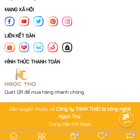
MẠNG XÃ HỘI
LIÊN KẾT SÀN
HÌNH THỨC THANH TOÁN
Quét QR để mua hàng nhanh chóng
Bản quyền thuộc về
Công ty TNHH Thiết bị công nghệ
Ngọc Thọ
.
Cung cấp bởi
Sapo
0
0
0