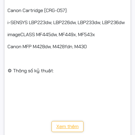
Canon Cartridge (CRG-057):
i-SENSYS LBP223dw, LBP226dw, LBP233dw, LBP236dw
imageCLASS MF445dw, MF449x, MF543x
Canon MFP M428dw, M428fdn, M430
⚙️ Thông số kỹ thuật:
Mã mực: CF276A (76A)
Loại mực: Laser đen trắng
Tính năng: Có chip, có lỗ đổ mực & đổ thải tiện lợi
Xem thêm
Chất lượng in: Bản in đậm, rõ, không lem nhòe