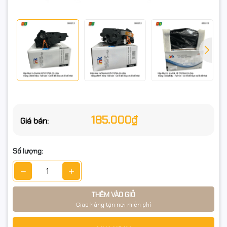
⚙️ Thông số kỹ thuật:
Mã mực: CF276A (76A)
Loại mực: Laser đen trắng
Tính năng: Có chip, có lỗ đổ mực & đổ thải tiện lợi
185.000₫
Giá bán:
Chất lượng in: Bản in đậm, rõ, không lem nhòe
Dung lượng in: ~3.000–3.500 trang (độ phủ 5%)
Số lượng:
✅ Ưu điểm nổi bật:
THÊM VÀO GIỎ
Giao hàng tận nơi miễn phí