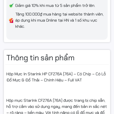
- Hỗ trợ đổi/hoàn khi: giao sai mẫu, thiếu hàng, hoặc lỗi kỹ
Giảm giá 10% khi mua từ 5 sản phẩm trở lên.
thuật được shop xác nhận.
Tặng 100.000₫ mua hàng tại website thành viên,
áp dụng khi mua Online tại HN và 1 số khu vực
- Hàng gửi lại phải: còn nguyên vẹn, không bung seal, không
khác.
đổ/tái nạp mực, không dính mực do tự thao tác, đủ
hộp/tem/phụ kiện/hóa đơn (nếu có).
- Không hỗ trợ đổi/hoàn nếu: dùng cho sai dòng máy, đã tự
đổ mực/tái nạp/tháo hộp, làm hỏng do lắp sai, hoặc không có
Thông tin sản phẩm
video mở gói.
Hộp Mực In StarInk HP CF276A (76A) – Có Chíp – Có Lỗ
#hopmucCF276A #hopmuc76A #mucmayinHP
Đổ Mực & Đổ Thải – Chính Hiệu – Full VAT
#mucmayinCanon #StarInk #muclasertrangden
#muccinhnetsach #mucdomayin #hopmucfullvat
#linhkienmayin #ngocthocomputer
Hộp mực StarInk CF276A (76A) được trang bị chip sẵn,
hỗ trợ cắm vào sử dụng ngay, mang đến bản in sắc nét
– rõ ràng – bền màu. Với tính năng có lỗ đổ mực và đổ