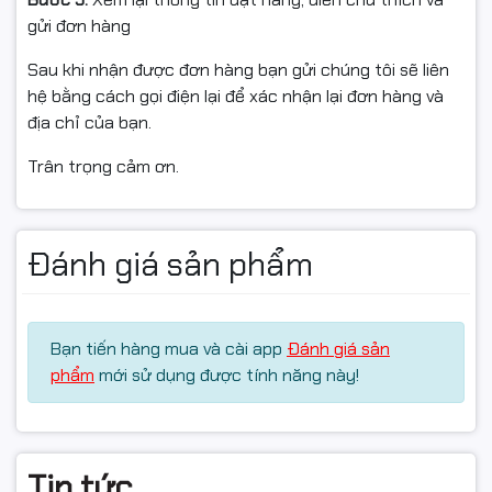
gửi đơn hàng
#hopmucCF276A #hopmuc76A #mucmayinHP
#mucmayinCanon #StarInk #muclasertrangden
Sau khi nhận được đơn hàng bạn gửi chúng tôi sẽ liên
#muccinhnetsach #mucdomayin #hopmucfullvat
hệ bằng cách gọi điện lại để xác nhận lại đơn hàng và
#linhkienmayin #ngocthocomputer
địa chỉ của bạn.
Trân trọng cảm ơn.
Đánh giá sản phẩm
Bạn tiến hàng mua và cài app
Đánh giá sản
phẩm
mới sử dụng được tính năng này!
Tin tức