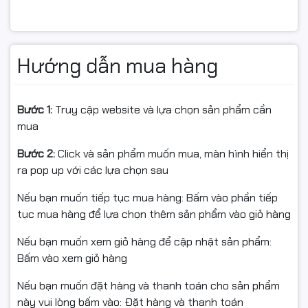
Dung lượng in: ~3.000–3.500 trang (độ phủ 5%)
Hướng dẫn mua hàng
✅ Ưu điểm nổi bật:
Bước 1:
Truy cập website và lựa chọn sản phẩm cần
mua
Có chip tích hợp – cắm vào dùng ngay.
Bước 2:
Click và sản phẩm muốn mua, màn hình hiển thị
Bản in sắc nét, bền màu, không nhòe.
ra pop up với các lựa chọn sau
Có lỗ đổ mực & đổ thải tiện lợi – dễ tái sử dụng, tiết
Nếu bạn muốn tiếp tục mua hàng: Bấm vào phần tiếp
kiệm chi phí.
tục mua hàng để lựa chọn thêm sản phẩm vào giỏ hàng
Thân thiện với máy in – không gây hại trống, hạn chế
Nếu bạn muốn xem giỏ hàng để cập nhật sản phẩm:
kẹt giấy.
Bấm vào xem giỏ hàng
Hàng chính hiệu StarInk – Full VAT
Nếu bạn muốn đặt hàng và thanh toán cho sản phẩm
này vui lòng bấm vào: Đặt hàng và thanh toán