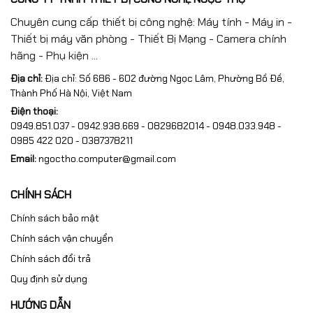
Chuyên cung cấp thiết bị công nghệ: Máy tính - Máy in -
Thiết bị máy văn phòng - Thiết Bị Mạng - Camera chính
hãng - Phụ kiện ...
Địa chỉ:
Địa chỉ: Số 686 - 602 đường Ngọc Lâm, Phường Bồ Đề,
Thành Phố Hà Nội, Việt Nam
Điện thoại:
0949.851.037 - 0942.938.669 - 0829682014 - 0948.033.948 -
0985 422 020 - 0387378211
Email:
ngoctho.computer@gmail.com
CHÍNH SÁCH
Chính sách bảo mật
Chính sách vận chuyển
Chính sách đổi trả
Quy định sử dụng
HƯỚNG DẪN