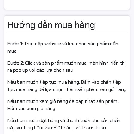
🎯 Ưu điểm nổi bật
Hướng dẫn mua hàng
6 nhân 12 luồng – xử lý đa nhiệm mạnh mẽ.
Xung nhịp tối đa 4.3GHz – hiệu suất ổn định cho game
Bước 1:
Truy cập website và lựa chọn sản phẩm cần
& ứng dụng nặng.
mua
Hỗ trợ Hyper-Threading – tối ưu đa luồng.
Bước 2:
Click và sản phẩm muốn mua, màn hình hiển thị
ra pop up với các lựa chọn sau
TDP 65W – tiết kiệm điện năng, hoạt động mát.
Nếu bạn muốn tiếp tục mua hàng: Bấm vào phần tiếp
Bảo hành chính hãng 36 tháng.
tục mua hàng để lựa chọn thêm sản phẩm vào giỏ hàng
Nếu bạn muốn xem giỏ hàng để cập nhật sản phẩm:
Bấm vào xem giỏ hàng
#Intel #Corei510400F #CPU10400F #CPUIntel
#CPUCorei5 #CPU6Nhan12Luong #IntelCometLake
Nếu bạn muốn đặt hàng và thanh toán cho sản phẩm
#mainH410 #mainH510 #NgocThoComputer #fullVAT
này vui lòng bấm vào: Đặt hàng và thanh toán