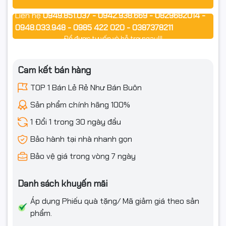
Hỗ trợ Hyper-Threading – tối ưu đa luồng.
Liên hệ
0949.851.037 - 0942.938.669 - 0829682014 -
0948.033.948 - 0985 422 020 - 0387378211
TDP 65W – tiết kiệm điện năng, hoạt động mát.
Để được tư vấn và hỗ trợ ngay!!!
Bảo hành chính hãng 36 tháng.
Cam kết bán hàng
TOP 1 Bán Lẻ Rẻ Như Bán Buôn
#Intel #Corei510400F #CPU10400F #CPUIntel #CPUCorei5
#CPU6Nhan12Luong #IntelCometLake #mainH410
Sản phẩm chính hãng 100%
#mainH510 #NgocThoComputer #fullVAT
1 Đổi 1 trong 30 ngày đầu
Bảo hành tại nhà nhanh gọn
Bảo vệ giá trong vòng 7 ngày
Danh sách khuyến mãi
Áp dụng Phiếu quà tặng/ Mã giảm giá theo sản
phẩm.