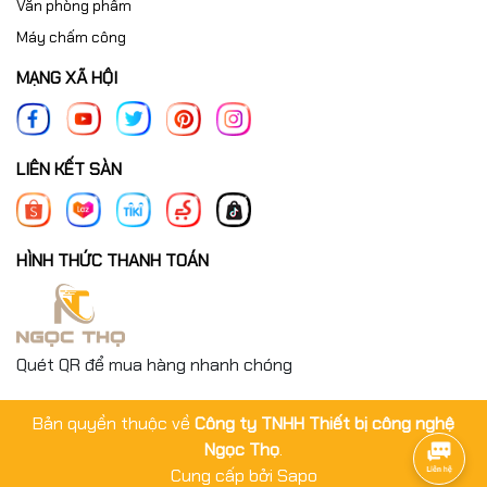
Văn phòng phẩm
Máy chấm công
MẠNG XÃ HỘI
LIÊN KẾT SÀN
HÌNH THỨC THANH TOÁN
Quét QR để mua hàng nhanh chóng
Bản quyền thuộc về
Công ty TNHH Thiết bị công nghệ
Ngọc Thọ
.
Cung cấp bởi
Sapo