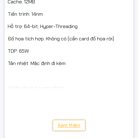
Cache: 12MB
Tiến trình: 14nm
Hỗ trợ: 64-bit, Hyper-Threading
Đồ họa tích hợp: Không có (cần card đồ họa rời)
TDP: 65W
Tản nhiệt: Mặc định đi kèm
📊 Mainboard tương thích
Chipset Gen 400: H410, B460, H470, Z490
Chipset Gen 500: H510, B560, H570, Z590 (có thể yêu
cầu update BIOS)
Xem thêm