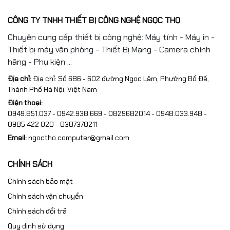
CÔNG TY TNHH THIẾT BỊ CÔNG NGHỆ NGỌC THỌ
Chuyên cung cấp thiết bị công nghệ: Máy tính - Máy in -
Thiết bị máy văn phòng - Thiết Bị Mạng - Camera chính
hãng - Phụ kiện ...
Địa chỉ:
Địa chỉ: Số 686 - 602 đường Ngọc Lâm, Phường Bồ Đề,
Thành Phố Hà Nội, Việt Nam
Điện thoại:
0949.851.037 - 0942.938.669 - 0829682014 - 0948.033.948 -
0985 422 020 - 0387378211
Email:
ngoctho.computer@gmail.com
CHÍNH SÁCH
Chính sách bảo mật
Chính sách vận chuyển
Chính sách đổi trả
Quy định sử dụng