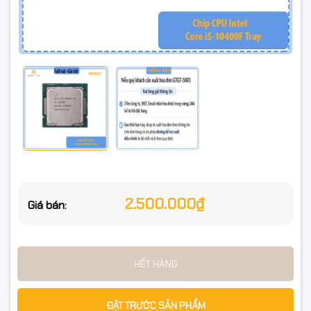
Tản nhiệt: Mặc định đi kèm
📊 Mainboard tương thích
Chipset Gen 400: H410, B460, H470, Z490
Chipset Gen 500: H510, B560, H570, Z590 (có thể yêu cầu
update BIOS)
🎯 Ưu điểm nổi bật
2.500.000₫
Giá bán:
6 nhân 12 luồng – xử lý đa nhiệm mạnh mẽ.
HẾT HÀNG
Xung nhịp tối đa 4.3GHz – hiệu suất ổn định cho game & ứng
dụng nặng.
ĐẶT TRƯỚC SẢN PHẨM