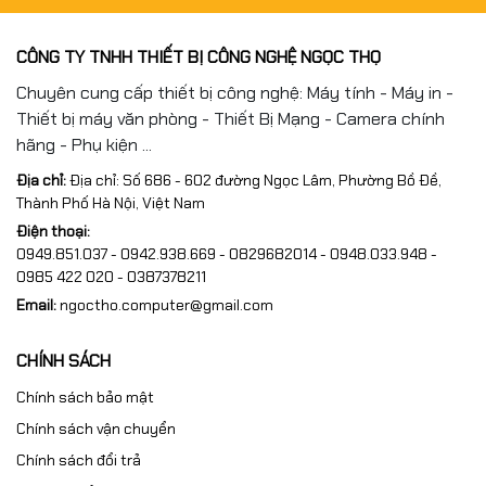
CÔNG TY TNHH THIẾT BỊ CÔNG NGHỆ NGỌC THỌ
Chuyên cung cấp thiết bị công nghệ: Máy tính - Máy in -
Thiết bị máy văn phòng - Thiết Bị Mạng - Camera chính
hãng - Phụ kiện ...
Địa chỉ:
Địa chỉ: Số 686 - 602 đường Ngọc Lâm, Phường Bồ Đề,
Thành Phố Hà Nội, Việt Nam
Điện thoại:
0949.851.037 - 0942.938.669 - 0829682014 - 0948.033.948 -
0985 422 020 - 0387378211
Email:
ngoctho.computer@gmail.com
CHÍNH SÁCH
Chính sách bảo mật
Chính sách vận chuyển
Chính sách đổi trả