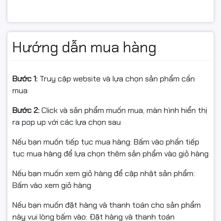
PC cũ muốn tăng RAM để mở nhiều tab trình duyệt,
chạy Office, Zoom/Meet, phần mềm đồ hoạ nhẹ mượt
hơn.
Hướng dẫn mua hàng
🔧 Lưu ý khi lắp đặt
Chỉ dùng cho mainboard hỗ trợ DDR3 (RAM thanh dài
Bước 1:
Truy cập website và lựa chọn sản phẩm cần
của PC, không dùng cho laptop).
mua
Nên dùng chung với RAM có bus tương đồng (1600MHz)
Bước 2:
Click và sản phẩm muốn mua, màn hình hiển thị
để tối ưu độ ổn định.
ra pop up với các lựa chọn sau
Khi lắp:
Nếu bạn muốn tiếp tục mua hàng: Bấm vào phần tiếp
tục mua hàng để lựa chọn thêm sản phẩm vào giỏ hàng
Tắt nguồn, rút điện máy tính
Nếu bạn muốn xem giỏ hàng để cập nhật sản phẩm:
Vệ sinh nhẹ chân RAM & khe RAM (nếu bám bụi)
Bấm vào xem giỏ hàng
Cắm đúng chiều, ấn đều 2 đầu tới khi chốt RAM gài khít.
Nếu bạn muốn đặt hàng và thanh toán cho sản phẩm
này vui lòng bấm vào: Đặt hàng và thanh toán
🧾 Cam kết