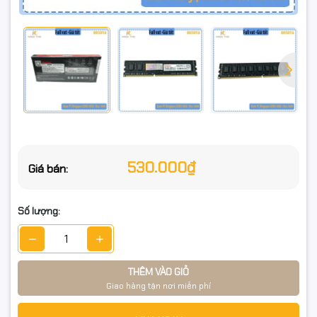
Chuẩn RAM: DDR3 (PC/Desktop)
Dung lượng: 8GB
Bus: 1600MHz
Loại: RAM cho PC để bàn (không dùng cho laptop/SO-DIMM)
🎯 Phù hợp cho
Máy văn phòng, máy kế toán, bán hàng, học tập online.
530.000₫
Giá bán:
PC cũ muốn tăng RAM để mở nhiều tab trình duyệt, chạy
Office, Zoom/Meet, phần mềm đồ hoạ nhẹ mượt hơn.
Số lượng:
🔧 Lưu ý khi lắp đặt
Chỉ dùng cho mainboard hỗ trợ DDR3 (RAM thanh dài của PC,
không dùng cho laptop).
THÊM VÀO GIỎ
Giao hàng tận nơi miễn phí
Nên dùng chung với RAM có bus tương đồng (1600MHz) để
tối ưu độ ổn định.