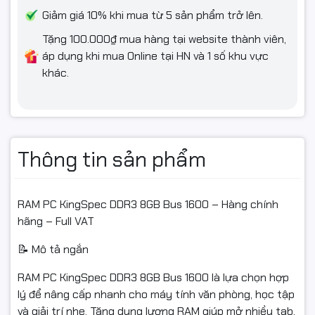
nếu có:
Giảm giá 10% khi mua từ 5 sản phẩm trở lên.
Va đập, móp méo, gãy chân, lỗi vận chuyển
Tặng 100.000₫ mua hàng tại website thành viên,
áp dụng khi mua Online tại HN và 1 số khu vực
Giao nhầm sản phẩm/mã/bus/dung lượng
khác.
Nếu lắp chưa chạy được, hãy liên hệ kỹ thuật của shop
trước khi bấm hoàn để được hướng dẫn kiểm tra:
Khe RAM
Thông tin sản phẩm
Tương thích main
Cách lắp
RAM PC KingSpec DDR3 8GB Bus 1600 – Hàng chính
Hàng gửi hoàn cần:
hãng – Full VAT
Nguyên trạng, không trầy xước, không cong/gãy chân
📝 Mô tả ngắn
Đủ hộp, vỏ, tem, hoá đơn, phụ kiện (nếu có)
RAM PC KingSpec DDR3 8GB Bus 1600 là lựa chọn hợp
lý để nâng cấp nhanh cho máy tính văn phòng, học tập
Chỉ hỗ trợ đổi/hoàn khi sản phẩm vẫn còn giá trị sử dụng và
và giải trí nhẹ. Tăng dung lượng RAM giúp mở nhiều tab,