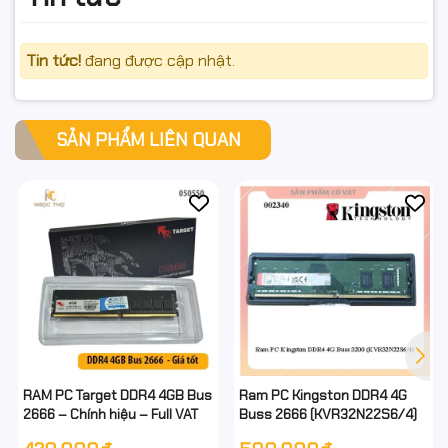
Tin tức!
đang được cập nhật.
SẢN PHẨM LIÊN QUAN
RAM PC Target DDR4 4GB Bus
Ram PC Kingston DDR4 4G
2666 – Chính hiệu – Full VAT
Buss 2666 (KVR32N22S6/4)