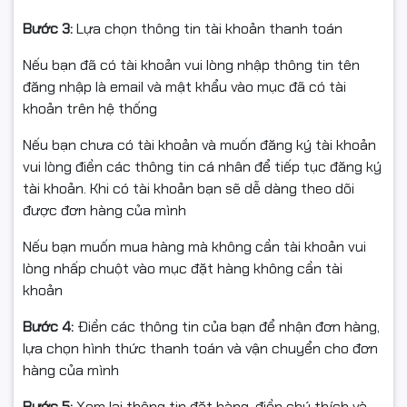
Bước 3:
Lựa chọn thông tin tài khoản thanh toán
✅ Hàng chính hãng – mới 100%
Nếu bạn đã có tài khoản vui lòng nhập thông tin tên
✅ Xuất hóa đơn Full VAT theo yêu cầu
đăng nhập là email và mật khẩu vào mục đã có tài
✅ Hỗ trợ tư vấn lắp đặt & test nếu khách cần
khoản trên hệ thống
Nếu bạn chưa có tài khoản và muốn đăng ký tài khoản
vui lòng điền các thông tin cá nhân để tiếp tục đăng ký
📦 ĐIỀU KIỆN HOÀN HÀNG (📦)
tài khoản. Khi có tài khoản bạn sẽ dễ dàng theo dõi
được đơn hàng của mình
Vui lòng quay video rõ quá trình mở gói để làm bằng
chứng nếu có:
Nếu bạn muốn mua hàng mà không cần tài khoản vui
lòng nhấp chuột vào mục đặt hàng không cần tài
Va đập, móp méo, gãy chân, lỗi vận chuyển
khoản
Giao nhầm sản phẩm/mã/bus/dung lượng
Bước 4:
Điền các thông tin của bạn để nhận đơn hàng,
Nếu lắp chưa chạy được, hãy liên hệ kỹ thuật của shop
lựa chọn hình thức thanh toán và vận chuyển cho đơn
trước khi bấm hoàn để được hướng dẫn kiểm tra:
hàng của mình
Khe RAM
Bước 5:
Xem lại thông tin đặt hàng, điền chú thích và