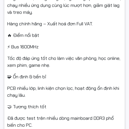
còn trong thời gian quy định của sàn.
chạy nhiều ứng dụng cùng lúc mượt hơn, giảm giật lag
và treo máy.
Hàng chính hãng – Xuất hoá đơn Full VAT.
#RAM #KingSpec #DDR3 #8GB #Bus1600 #NangCapPC
#RAMPC #HangChinhHang #FullVAT #NgocThoComputer
🔥 Điểm nổi bật
⚡ Bus 1600MHz
Tốc độ đáp ứng tốt cho làm việc văn phòng, học online,
xem phim, game nhẹ.
🧩 Ổn định & bền bỉ
PCB nhiều lớp, linh kiện chọn lọc, hoạt động ổn định khi
chạy lâu.
🤝 Tương thích tốt
Đã được test trên nhiều dòng mainboard DDR3 phổ
biến cho PC.