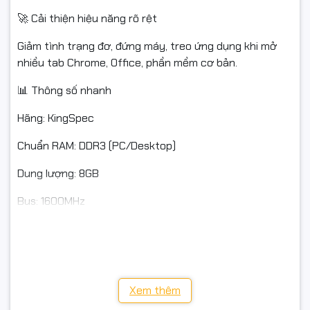
🚀 Cải thiện hiệu năng rõ rệt
Giảm tình trạng đơ, đứng máy, treo ứng dụng khi mở
nhiều tab Chrome, Office, phần mềm cơ bản.
📊 Thông số nhanh
Hãng: KingSpec
Chuẩn RAM: DDR3 (PC/Desktop)
Dung lượng: 8GB
Bus: 1600MHz
Loại: RAM cho PC để bàn (không dùng cho laptop/SO-
DIMM)
🎯 Phù hợp cho
Xem thêm
Máy văn phòng, máy kế toán, bán hàng, học tập online.