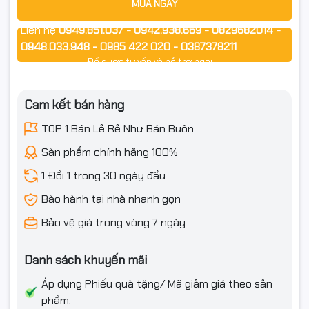
MUA NGAY
Khi lắp:
Liên hệ
0949.851.037 - 0942.938.669 - 0829682014 -
0948.033.948 - 0985 422 020 - 0387378211
Tắt nguồn, rút điện máy tính
Để được tư vấn và hỗ trợ ngay!!!
Vệ sinh nhẹ chân RAM & khe RAM (nếu bám bụi)
Cam kết bán hàng
Cắm đúng chiều, ấn đều 2 đầu tới khi chốt RAM gài khít.
TOP 1 Bán Lẻ Rẻ Như Bán Buôn
🧾 Cam kết
Sản phẩm chính hãng 100%
✅ Hàng chính hãng – mới 100%
1 Đổi 1 trong 30 ngày đầu
✅ Xuất hóa đơn Full VAT theo yêu cầu
Bảo hành tại nhà nhanh gọn
✅ Hỗ trợ tư vấn lắp đặt & test nếu khách cần
Bảo vệ giá trong vòng 7 ngày
Danh sách khuyến mãi
📦 ĐIỀU KIỆN HOÀN HÀNG (📦)
Áp dụng Phiếu quà tặng/ Mã giảm giá theo sản
Vui lòng quay video rõ quá trình mở gói để làm bằng chứng
phẩm.