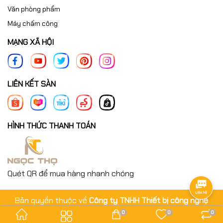
Văn phòng phẩm
Máy chấm công
MẠNG XÃ HỘI
LIÊN KẾT SÀN
HÌNH THỨC THANH TOÁN
Quét QR để mua hàng nhanh chóng
Bản quyền thuộc về
Công ty TNHH Thiết bị công nghệ
Ngọc Thọ
.
0
0
0