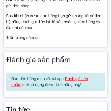
gửi đơn hàng
Tương thích main
Sau khi nhận được đơn hàng bạn gửi chúng tôi sẽ liên
Cách lắp
hệ bằng cách gọi điện lại để xác nhận lại đơn hàng và
địa chỉ của bạn.
Hàng gửi hoàn cần:
Trân trọng cảm ơn.
Nguyên trạng, không trầy xước, không cong/gãy chân
Đủ hộp, vỏ, tem, hoá đơn, phụ kiện (nếu có)
Đánh giá sản phẩm
Chỉ hỗ trợ đổi/hoàn khi sản phẩm vẫn còn giá trị sử
dụng và còn trong thời gian quy định của sàn.
Bạn tiến hàng mua và cài app
Đánh giá sản
#RAM #KingSpec #DDR3 #8GB #Bus1600
phẩm
mới sử dụng được tính năng này!
#NangCapPC #RAMPC #HangChinhHang #FullVAT
#NgocThoComputer
Tin tức