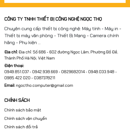
CÔNG TY TNHH THIẾT BỊ CÔNG NGHỆ NGỌC THỌ
Chuyên cung cấp thiết bị công nghệ: Máy tính - Máy in -
Thiết bị máy văn phòng - Thiết Bị Mạng - Camera chính
hãng - Phụ kiện ...
Địa chỉ:
Địa chỉ: Số 686 - 602 đường Ngọc Lâm, Phường Bồ Đề,
Thành Phố Hà Nội, Việt Nam
Điện thoại:
0949.851.037 - 0942.938.669 - 0829682014 - 0948.033.948 -
0985 422 020 - 0387378211
Email:
ngoctho.computer@gmail.com
CHÍNH SÁCH
Chính sách bảo mật
Chính sách vận chuyển
Chính sách đổi trả