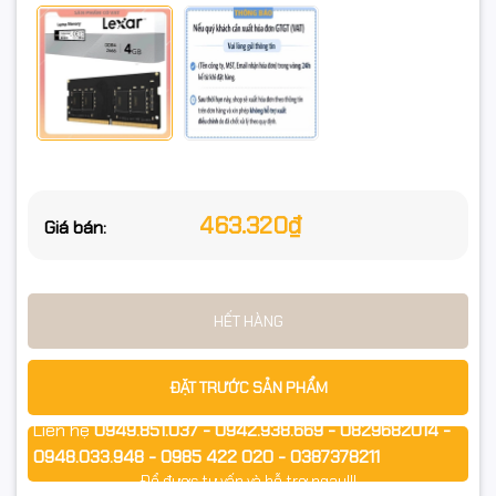
463.320₫
Giá bán:
HẾT HÀNG
ĐẶT TRƯỚC SẢN PHẨM
Liên hệ
0949.851.037 - 0942.938.669 - 0829682014 -
0948.033.948 - 0985 422 020 - 0387378211
Để được tư vấn và hỗ trợ ngay!!!