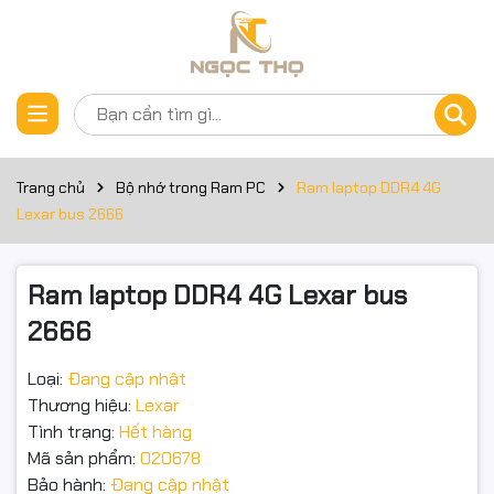
Thông số kỹ thuật
Đặt trước sản phẩm
Dung lượng : 8GB
Chuẩn Ram : DDR4
Trang chủ
Bộ nhớ trong Ram PC
Ram laptop DDR4 4G
Tốc độ bus : 2666Mhz
Lexar bus 2666
Pin : 288
Ram laptop DDR4 4G Lexar bus
Điện áp : 1.2V
2666
Tản nhiệt : Không
Loại:
Đang cập nhật
CAS : CL19
Thương hiệu:
Lexar
Tình trạng:
Hết hàng
Nhiệt độ hoạt động : 0°C to 85°C
Mã sản phẩm:
020678
Bảo hành:
Đang cập nhật