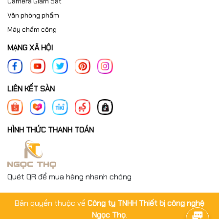
Camera Giám Sát
Văn phòng phẩm
Máy chấm công
MẠNG XÃ HỘI
LIÊN KẾT SÀN
HÌNH THỨC THANH TOÁN
Quét QR để mua hàng nhanh chóng
Bản quyền thuộc về
Công ty TNHH Thiết bị công nghệ
Ngọc Thọ
.