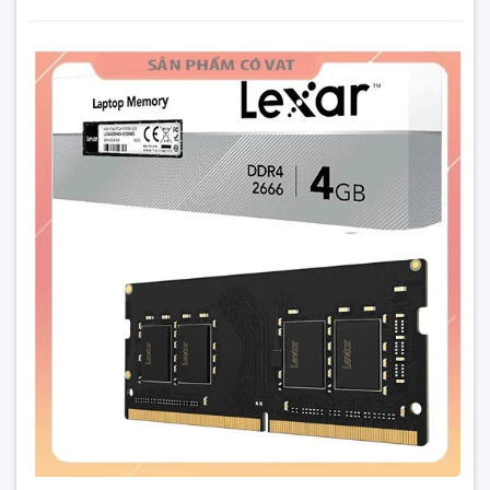
Ram laptop DDR4 4G Lexar bus 2666
2.100.000₫
Đặt trước sản phẩm để nhận thêm nhiều ưu đãi bạn
nhé
GỬI THÔNG TIN