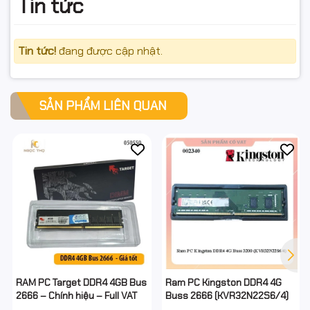
Tin tức
Tin tức!
đang được cập nhật.
SẢN PHẨM LIÊN QUAN
RAM PC Target DDR4 4GB Bus
Ram PC Kingston DDR4 4G
2666 – Chính hiệu – Full VAT
Buss 2666 (KVR32N22S6/4)