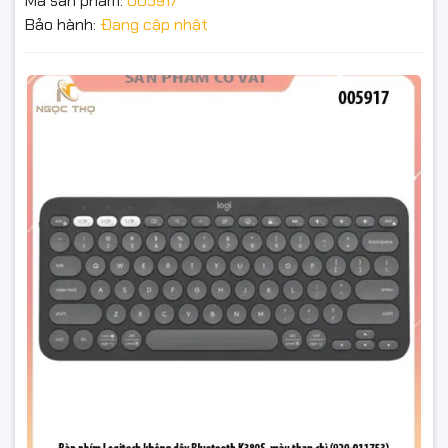
Mã sản phẩm:
005917
Bảo hành:
Đang cập nhật
Chiều rộng: 279 mm
Chiều dày: 16 mm
Bàn phím Logitech không dây Bluetooth K380S, màu
than chì (920-011753)
Trọng lượng (có pin): 415 g
120.000₫
Đặt trước sản phẩm để nhận thêm nhiều ưu đãi bạn
nhé
GỬI THÔNG TIN