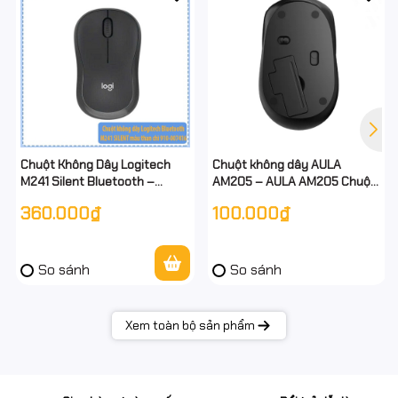
Chuột Không Dây Logitech
Chuột không dây AULA
M241 Silent Bluetooth –
AM205 – AULA AM205 Chuột
Graphite (Than chì) – Siêu êm,
quang không dây - Nhẹ –
360.000₫
100.000₫
giảm 90% tiếng ồn – Hàng
Nhạy – Chính hãng
chính hãng
So sánh
So sánh
Xem toàn bộ sản phẩm