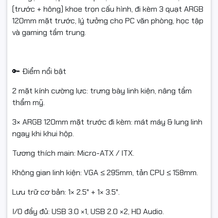
(trước + hông) khoe trọn cấu hình, đi kèm 3 quạt ARGB
120mm mặt trước, lý tưởng cho PC văn phòng, học tập
và gaming tầm trung.
🔑 Điểm nổi bật
2 mặt kính cường lực: trưng bày linh kiện, nâng tầm
thẩm mỹ.
3× ARGB 120mm mặt trước đi kèm: mát máy & lung linh
ngay khi khui hộp.
Tương thích main: Micro-ATX / ITX.
Không gian linh kiện: VGA ≤ 295mm, tản CPU ≤ 158mm.
Lưu trữ cơ bản: 1× 2.5" + 1× 3.5".
I/O đầy đủ: USB 3.0 ×1, USB 2.0 ×2, HD Audio.