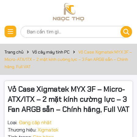
Thông số kỹ thuật
Đặt trước sản phẩm
Vỏ Case Xigmatek MYX 3F – Micro-ATX/ITX – 2 mặt kính
cường lực – 3 Fan ARGB sẵn – Chính hãng, Full VAT
Trang chủ
Vỏ cây máy tính PC
Vỏ Case Xigmatek MYX 3F –
Micro-ATX/ITX – 2 mặt kính cường lực – 3 Fan ARGB sẵn – Chính
Nhỏ gọn – đẹp mắt – lắp đặt dễ. MYX 3F có 2 mặt kính (trước
hãng, Full VAT
+ hông) khoe trọn cấu hình, đi kèm 3 quạt ARGB 120mm mặt
trước, lý tưởng cho PC văn phòng, học tập và gaming tầm
Vỏ Case Xigmatek MYX 3F – Micro-
trung.
ATX/ITX – 2 mặt kính cường lực – 3
Fan ARGB sẵn – Chính hãng, Full VAT
🔑 Điểm nổi bật
Loại:
Đang cập nhật
2 mặt kính cường lực: trưng bày linh kiện, nâng tầm thẩm
Thương hiệu:
Xigmatek
mỹ.