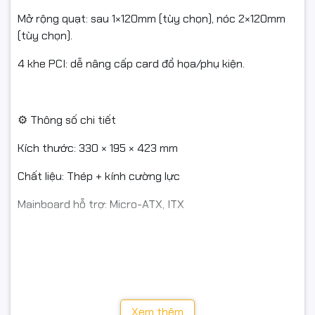
Mở rộng quạt: sau 1×120mm (tùy chọn), nóc 2×120mm
(tùy chọn).
4 khe PCI: dễ nâng cấp card đồ họa/phụ kiện.
⚙️ Thông số chi tiết
Kích thước: 330 × 195 × 423 mm
Chất liệu: Thép + kính cường lực
Mainboard hỗ trợ: Micro-ATX, ITX
Khe mở rộng: 4 slots
Khay ổ cứng: 2.5" ×1 / 3.5" ×1
Chiều cao tản CPU: ≤ 158mm
Xem thêm