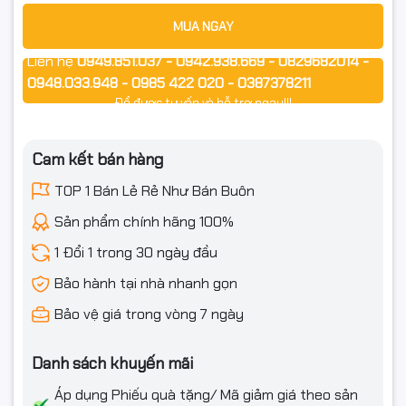
🎯 Phù hợp cho
MUA NGAY
PC văn phòng, học sinh – sinh viên
Liên hệ
0949.851.037 - 0942.938.669 - 0829682014 -
Build gaming tầm trung/entry
0948.033.948 - 0985 422 020 - 0387378211
Để được tư vấn và hỗ trợ ngay!!!
Dựng máy nhỏ gọn, ưu tiên thẩm mỹ & chi phí hợp lý
Cam kết bán hàng
📦 Cam kết từ Ngọc Thọ Computer
TOP 1 Bán Lẻ Rẻ Như Bán Buôn
Hàng Xigmatek chính hãng – Mới 100%
Sản phẩm chính hãng 100%
1 Đổi 1 trong 30 ngày đầu
Xuất hóa đơn VAT đầy đủ
Bảo hành tại nhà nhanh gọn
Đóng gói chắc chắn – giao hàng toàn quốc – tư vấn lắp đặt
tận tâm
Bảo vệ giá trong vòng 7 ngày
Danh sách khuyến mãi
#XigmatekMYX3F #CasePC #CaseGaming #MicroATX #ITX
Áp dụng Phiếu quà tặng/ Mã giảm giá theo sản