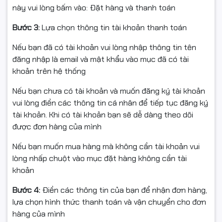
này vui lòng bấm vào: Đặt hàng và thanh toán
Hàng Xigmatek chính hãng – Mới 100%
Bước 3:
Lựa chọn thông tin tài khoản thanh toán
Xuất hóa đơn VAT đầy đủ
Nếu bạn đã có tài khoản vui lòng nhập thông tin tên
Đóng gói chắc chắn – giao hàng toàn quốc – tư vấn
đăng nhập là email và mật khẩu vào mục đã có tài
lắp đặt tận tâm
khoản trên hệ thống
Nếu bạn chưa có tài khoản và muốn đăng ký tài khoản
#XigmatekMYX3F #CasePC #CaseGaming #MicroATX
vui lòng điền các thông tin cá nhân để tiếp tục đăng ký
#ITX #ARGB #TemperedGlass #FullVAT
tài khoản. Khi có tài khoản bạn sẽ dễ dàng theo dõi
#NgocThoComputer
được đơn hàng của mình
Nếu bạn muốn mua hàng mà không cần tài khoản vui
lòng nhấp chuột vào mục đặt hàng không cần tài
khoản
Bước 4:
Điền các thông tin của bạn để nhận đơn hàng,
lựa chọn hình thức thanh toán và vận chuyển cho đơn
hàng của mình