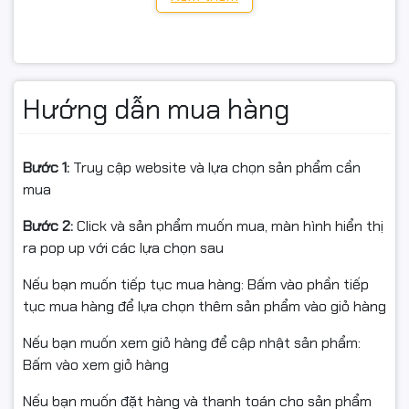
Chiều dài VGA: ≤ 295mm
Cổng I/O: USB 3.0 ×1, USB 2.0 ×2, Audio in/out (HD Audio)
Quạt đi kèm: Trước 3×120mm ARGB
Hướng dẫn mua hàng
🔎 Lưu ý ARGB: Quạt ARGB cần header 5V 3-pin trên
Bước 1:
Truy cập website và lựa chọn sản phẩm cần
main hoặc hub/điều khiển ARGB tương thích.
mua
🎯 Phù hợp cho
Bước 2:
Click và sản phẩm muốn mua, màn hình hiển thị
PC văn phòng, học sinh – sinh viên
ra pop up với các lựa chọn sau
Build gaming tầm trung/entry
Nếu bạn muốn tiếp tục mua hàng: Bấm vào phần tiếp
tục mua hàng để lựa chọn thêm sản phẩm vào giỏ hàng
Dựng máy nhỏ gọn, ưu tiên thẩm mỹ & chi phí hợp lý
Nếu bạn muốn xem giỏ hàng để cập nhật sản phẩm:
Bấm vào xem giỏ hàng
📦 Cam kết từ Ngọc Thọ Computer
Nếu bạn muốn đặt hàng và thanh toán cho sản phẩm