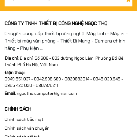
CÔNG TY TNHH THIẾT BỊ CÔNG NGHỆ NGỌC THỌ
Chuyên cung cấp thiết bị công nghệ: Máy tính - Máy in -
Thiết bị máy văn phòng - Thiết Bị Mạng - Camera chính
hãng - Phụ kiện ...
Địa chỉ:
Địa chỉ: Số 686 - 602 đường Ngọc Lâm, Phường Bồ Đề,
Thành Phố Hà Nội, Việt Nam
Điện thoại:
0949.851.037 - 0942.938.669 - 0829682014 - 0948.033.948 -
0985 422 020 - 0387378211
Email:
ngoctho.computer@gmail.com
CHÍNH SÁCH
Chính sách bảo mật
Chính sách vận chuyển