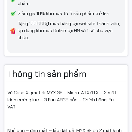
#ARGB #TemperedGlass #FullVAT #NgocThoComputer
phẩm.
Giảm giá 10% khi mua từ 5 sản phẩm trở lên.
Tặng 100.000₫ mua hàng tại website thành viên,
áp dụng khi mua Online tại HN và 1 số khu vực
khác.
Thông tin sản phẩm
Vỏ Case Xigmatek MYX 3F – Micro-ATX/ITX – 2 mặt
kính cường lực – 3 Fan ARGB sẵn – Chính hãng, Full
VAT
Nhỏ gọn – đẹp mắt – lắp đặt dễ. MYX 3F có 2 mặt kính