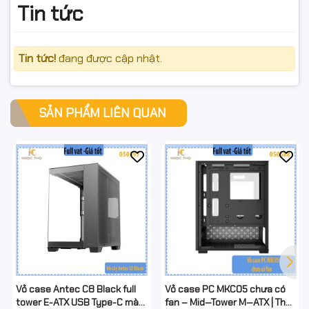
Tin tức
Tin tức!
đang được cập nhật.
SẢN PHẨM LIÊN QUAN
Vỏ case Antec C8 Black full
Vỏ case PC MKC05 chưa có
tower E-ATX USB Type-C màu
fan – Mid‑Tower M‑ATX | Thép