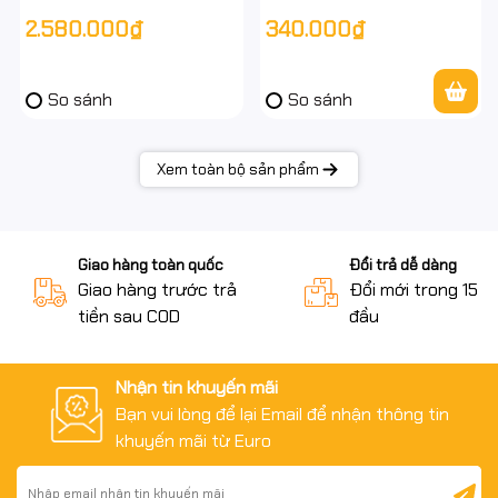
đen kính cường lực – case bể
+ Kính | Hỗ trợ 5 fan, VGA 280
2.580.000₫
340.000₫
cá – chính hiệu – full VAT
mm | Case máy tính giá rẻ
So sánh
So sánh
Xem toàn bộ sản phẩm
Giao hàng toàn quốc
Đổi trả dễ dàng
Giao hàng trước trả
Đổi mới trong 15 n
tiền sau COD
đầu
Nhận tin khuyến mãi
Bạn vui lòng để lại Email để nhận thông tin
khuyến mãi từ Euro