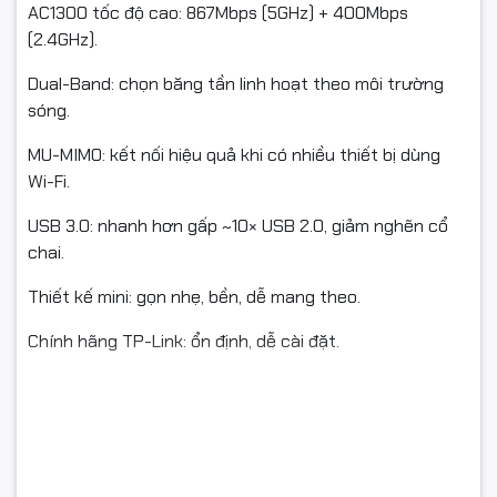
AC1300 tốc độ cao: 867Mbps (5GHz) + 400Mbps
(2.4GHz).
Dual-Band: chọn băng tần linh hoạt theo môi trường
sóng.
MU-MIMO: kết nối hiệu quả khi có nhiều thiết bị dùng
Wi-Fi.
USB 3.0: nhanh hơn gấp ~10× USB 2.0, giảm nghẽn cổ
chai.
Thiết kế mini: gọn nhẹ, bền, dễ mang theo.
Chính hãng TP-Link: ổn định, dễ cài đặt.
THÔNG SỐ KỸ THUẬT
Thương hiệu: TP-Link