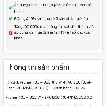
Áp dụng Phiếu quà tặng/ Mã giảm giá theo sản
ĐIỀU KIỆN HOÀN HÀNG (📦)
phẩm.
Giảm giá 10% khi mua từ 5 sản phẩm trở lên.
Quay video mở gói khi nhận để làm bằng chứng nếu va
đập/lỗi vận chuyển.
Tặng 100.000₫ mua hàng tại website thành viên,
áp dụng khi mua Online tại HN và 1 số khu vực
Nếu chưa dùng được, vui lòng liên hệ kỹ thuật để được
khác.
hướng dẫn trước khi hoàn.
Hàng hoàn cần nguyên trạng, không trầy xước/hư hỏng, đủ
phụ kiện/tem/hộp/serial.
Chỉ hỗ trợ đổi/hoàn khi sản phẩm còn giá trị sử dụng & trong
Thông tin sản phẩm
thời gian quy định của sàn; chi phí vận chuyển theo chính
sách sàn.
TP-Link Archer T3U – USB thu Wi-Fi AC1300 (Dual-
Band, MU-MIMO, USB 3.0) – Chính hãng | Full VAT
#ArcherT3U #USBWiFi #AC1300 #DualBand #MUMIMO
Archer T3U – USB Wi-Fi AC1300, MU-MIMO, USB 3.0
#USB3_0 #TPLINK #WifiReceiver #ChinhHang #FullVAT