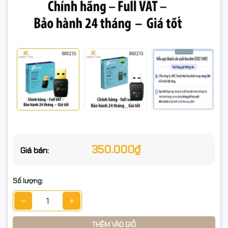
THÔNG SỐ KỸ THUẬT
Thương hiệu: TP-Link
Model: Archer T3U
Chuẩn Wi-Fi: 802.11ac (tương thích b/g/n/a)
Tốc độ: AC1300 = 867Mbps (5GHz) + 400Mbps (2.4GHz)
Công nghệ: MU-MIMO, Dual-Band
Giao tiếp: USB 3.0 (tương thích USB 2.0)
350.000₫
Giá bán:
Kiểu: USB Wi-Fi Receiver (cho PC/Laptop)
Kích thước/Thiết kế: Mini, dễ mang theo
Số lượng:
Bảo hành: 24 tháng (chính hãng)
Thuế: Xuất hóa đơn Full VAT
THÊM VÀO GIỎ