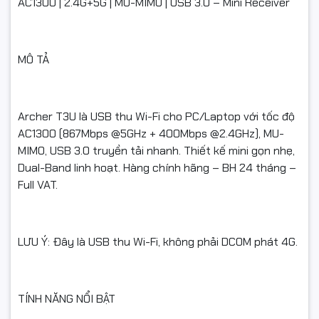
#NgocThoComputer
AC1300 | 2.4G+5G | MU-MIMO | USB 3.0 – Mini Receiver
MÔ TẢ
Archer T3U là USB thu Wi-Fi cho PC/Laptop với tốc độ
AC1300 (867Mbps @5GHz + 400Mbps @2.4GHz), MU-
MIMO, USB 3.0 truyền tải nhanh. Thiết kế mini gọn nhẹ,
Dual-Band linh hoạt. Hàng chính hãng – BH 24 tháng –
Full VAT.
LƯU Ý: Đây là USB thu Wi-Fi, không phải DCOM phát 4G.
TÍNH NĂNG NỔI BẬT