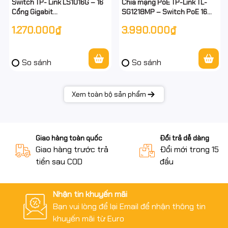
Switch TP- Link LS1016G – 16
Chia mạng PoE TP-Link TL-
Cổng Gigabit
SG1218MP – Switch PoE 16
10/100/1000Mbps - Dòng
Cổng Gigabit + 2 Uplink + 2
1.270.000₫
3.990.000₫
LiteWave –
SFP – Công Suất 250W –
Desktop/Rackmount – Chính
Chính Hãng
hãng – Full VAT
So sánh
So sánh
Xem toàn bộ sản phẩm
Giao hàng toàn quốc
Đổi trả dễ dàng
Giao hàng trước trả
Đổi mới trong 15 n
tiền sau COD
đầu
Nhận tin khuyến mãi
Bạn vui lòng để lại Email để nhận thông tin
khuyến mãi từ Euro