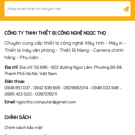
CÔNG TY TNHH THIẾT BỊ CÔNG NGHỆ NGỌC THỌ
Chuyên cung cấp thiết bị công nghệ: Máy tính - Máy in -
Thiết bị máy văn phòng - Thiết Bị Mạng - Camera chính
hãng - Phụ kiện ...
Địa chỉ:
Địa chỉ: Số 686 - 602 đường Ngọc Lâm, Phường Bồ Đề,
Thành Phố Hà Nội, Việt Nam
Điện thoại:
0949.851.037 - 0942.938.669 - 0829682014 - 0948.033.948 -
0985 422 020 - 0387378211
Email:
ngoctho.computer@gmail.com
CHÍNH SÁCH
Chính sách bảo mật