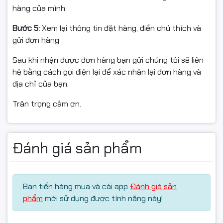
đập/lỗi vận chuyển.
hàng của mình
Nếu chưa dùng được, vui lòng liên hệ kỹ thuật để được
Bước 5:
Xem lại thông tin đặt hàng, điền chú thích và
hướng dẫn trước khi hoàn.
gửi đơn hàng
Hàng hoàn cần nguyên trạng, không trầy xước/hư
Sau khi nhận được đơn hàng bạn gửi chúng tôi sẽ liên
hỏng, đủ phụ kiện/tem/hộp/serial.
hệ bằng cách gọi điện lại để xác nhận lại đơn hàng và
địa chỉ của bạn.
Chỉ hỗ trợ đổi/hoàn khi sản phẩm còn giá trị sử dụng &
trong thời gian quy định của sàn; chi phí vận chuyển
Trân trọng cảm ơn.
theo chính sách sàn.
Đánh giá sản phẩm
#ArcherT3U #USBWiFi #AC1300 #DualBand #MUMIMO
#USB3_0 #TPLINK #WifiReceiver #ChinhHang #FullVAT
#NgocThoComputer
Bạn tiến hàng mua và cài app
Đánh giá sản
phẩm
mới sử dụng được tính năng này!