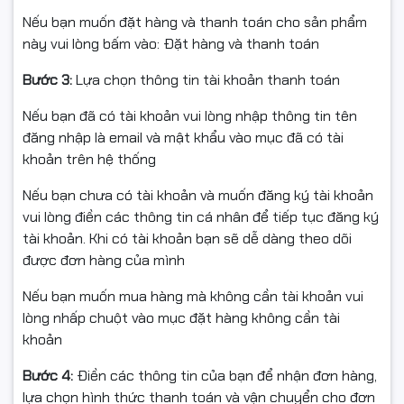
HỖ TRỢ HỆ ĐIỀU HÀNH
Nếu bạn muốn đặt hàng và thanh toán cho sản phẩm
này vui lòng bấm vào: Đặt hàng và thanh toán
Windows: 11/10/8.1/8/7/XP
Bước 3:
Lựa chọn thông tin tài khoản thanh toán
macOS: 10.15 và cũ hơn
Nếu bạn đã có tài khoản vui lòng nhập thông tin tên
(Có thể cần cài driver tùy phiên bản hệ điều hành.)
đăng nhập là email và mật khẩu vào mục đã có tài
khoản trên hệ thống
GỢI Ý SỬ DỤNG
Nếu bạn chưa có tài khoản và muốn đăng ký tài khoản
vui lòng điền các thông tin cá nhân để tiếp tục đăng ký
Cắm cổng USB 3.0 để đạt tốc độ tối đa.
tài khoản. Khi có tài khoản bạn sẽ dễ dàng theo dõi
được đơn hàng của mình
Ưu tiên băng tần 5GHz cho truyền tải nhanh, 2.4GHz
cho phạm vi xa/ xuyên tường tốt.
Nếu bạn muốn mua hàng mà không cần tài khoản vui
lòng nhấp chuột vào mục đặt hàng không cần tài
khoản
ĐIỀU KIỆN HOÀN HÀNG (📦)
Bước 4:
Điền các thông tin của bạn để nhận đơn hàng,
Quay video mở gói khi nhận để làm bằng chứng nếu va
lựa chọn hình thức thanh toán và vận chuyển cho đơn