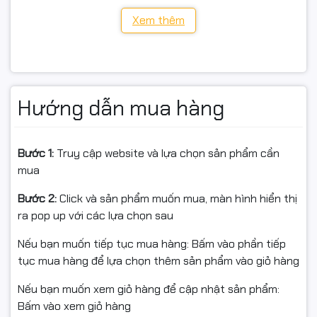
Model: Archer T3U
Xem thêm
Chuẩn Wi-Fi: 802.11ac (tương thích b/g/n/a)
Tốc độ: AC1300 = 867Mbps (5GHz) + 400Mbps (2.4GHz)
Công nghệ: MU-MIMO, Dual-Band
Hướng dẫn mua hàng
Giao tiếp: USB 3.0 (tương thích USB 2.0)
Bước 1:
Truy cập website và lựa chọn sản phẩm cần
Kiểu: USB Wi-Fi Receiver (cho PC/Laptop)
mua
Kích thước/Thiết kế: Mini, dễ mang theo
Bước 2:
Click và sản phẩm muốn mua, màn hình hiển thị
Bảo hành: 24 tháng (chính hãng)
ra pop up với các lựa chọn sau
Thuế: Xuất hóa đơn Full VAT
Nếu bạn muốn tiếp tục mua hàng: Bấm vào phần tiếp
tục mua hàng để lựa chọn thêm sản phẩm vào giỏ hàng
Xuất xứ: China
Nếu bạn muốn xem giỏ hàng để cập nhật sản phẩm:
Bấm vào xem giỏ hàng