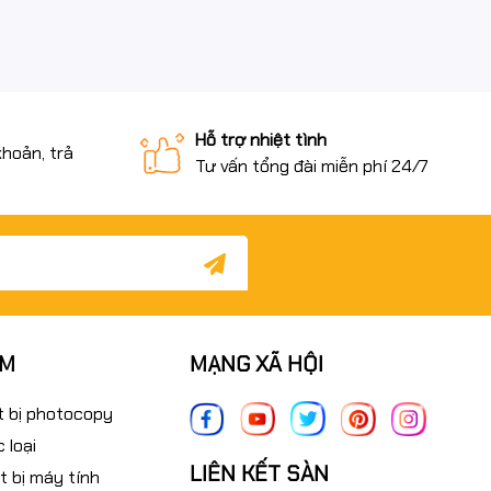
Hỗ trợ nhiệt tình
khoản, trả
Tư vấn tổng đài miễn phí 24/7
ẨM
MẠNG XÃ HỘI
t bị photocopy
 loại
LIÊN KẾT SÀN
t bị máy tính