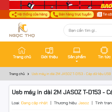
Hệ thống cửa hàng
Bán hàng trực tuyến
Tin c
Trang chủ
Giới thiệu
Sản phẩm
Tin tức
Trang chủ
Usb máy in dài 2M JASOZ T-D153 - Cáp dữ liệu USB 
Usb máy in dài 2M JASOZ T-D153 - Cá
Đặt trư
Thôn
Loại:
Đang cập nhật
Thương hiệu:
Jasoz
Tình trạn
Thông số k