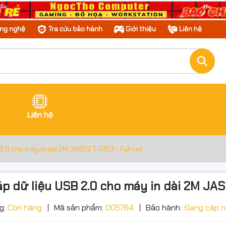
ông nghệ
Tra cứu bảo hành
Giới thiệu
Liên hệ
Liên hệ
2.0 cho máy in dài 2M JASOZ T-D153 - Full vat
p dữ liệu USB 2.0 cho máy in dài 2M JASO
ớc sản phẩm
g số kỹ thuật
g:
Còn hàng
Mã sản phẩm:
005764
Bảo hành:
Đang cập n
ỹ thuật cáp dữ liệu USB 2.0 cho máy in dài 2M JASOZ D105 T-
Đặt trước sản phẩm để nhận thêm nh