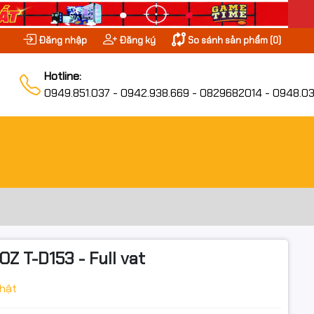
Đăng nhập
Đăng ký
So sánh sản phẩm (
0
)
Hotline:
0949.851.037 - 0942.938.669 - 0829682014 - 0948.03
Z T-D153 - Full vat
hật
D153
iều ưu đãi