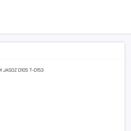
ương thích rộng: Thích hợp cho HP, Canon, Epson và các thươ
SB 2.0 khác
h dây: 5.0mm
bị: mạ niken
bảo vệ kép được sử dụng và giảm nhiễu bên ngoài.
Đồng nguyên chất
2M JASOZ D105 T-D153