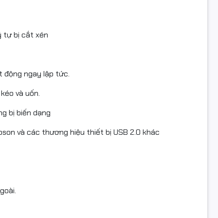
 tự bị cắt xén
t động ngay lập tức.
 kéo và uốn.
ng bị biến dạng
pson và các thương hiệu thiết bị USB 2.0 khác
goài.