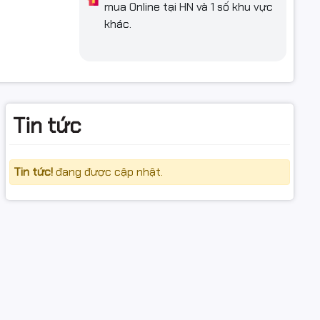
mua Online tại HN và 1 số khu vực
ng hiệu
khác.
Tin tức
Tin tức!
đang được cập nhật.