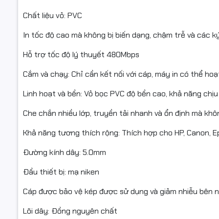
Chất liệu vỏ: PVC
In tốc độ cao mà không bị biến dạng, chậm trễ và các ký
Hỗ trợ tốc độ lý thuyết 480Mbps
Cắm và chạy: Chỉ cần kết nối với cáp, máy in có thể hoạ
Linh hoạt và bền: Vỏ bọc PVC độ bền cao, khả năng chịu
Che chắn nhiều lớp, truyền tải nhanh và ổn định mà khô
Khả năng tương thích rộng: Thích hợp cho HP, Canon, E
Đường kính dây: 5.0mm
Đầu thiết bị: mạ niken
Cáp được bảo vệ kép được sử dụng và giảm nhiễu bên n
Lõi dây: Đồng nguyên chất