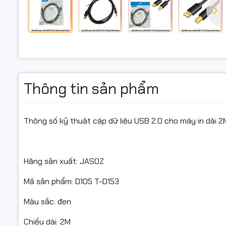
Khả năng t
thiết bị U
Đường kín
Đầu thiết 
Thông tin sản phẩm
Cáp được 
Lõi dây: 
Thông số kỹ thuật cáp dữ liệu USB 2.0 cho máy in dài 
Hãng sản xuất: JASOZ
Mã sản phẩm: D105 T-D153
Màu sắc: đen
Chiều dài: 2M