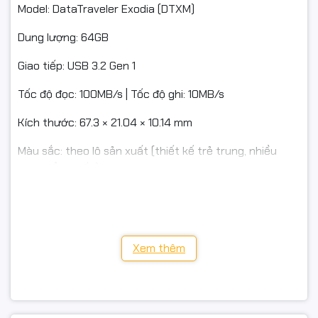
Model: DataTraveler Exodia (DTXM)
Dung lượng: 64GB
Giao tiếp: USB 3.2 Gen 1
Tốc độ đọc: 100MB/s | Tốc độ ghi: 10MB/s
Kích thước: 67.3 × 21.04 × 10.14 mm
Màu sắc: theo lô sản xuất (thiết kế trẻ trung, nhiều
màu điểm nhấn)
Bảo hành: chính hãng theo chính sách Kingston
Xem thêm
🎯 Ứng dụng
Lưu & chuyển tài liệu học tập, hồ sơ công việc.
Chép nhạc/phim, trình chiếu, cài đặt phần mềm.