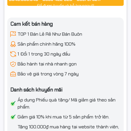
✅ Quay video khi mở hộp để làm bằng chứng nếu hư hỏng/va
Để được tư vấn và hỗ trợ ngay!!!
đập/lỗi vận chuyển.
Cam kết bán hàng
✅ Nếu không sử dụng được/chưa biết cách dùng, vui lòng
liên hệ trước khi hoàn để được hỗ trợ kỹ thuật.
TOP 1 Bán Lẻ Rẻ Như Bán Buôn
✅ Sản phẩm hoàn cần đóng gói như ban đầu, không trầy
Sản phẩm chính hãng 100%
xước/hư hỏng, đủ phụ kiện/tem.
1 Đổi 1 trong 30 ngày đầu
✅ Chỉ hỗ trợ đổi/hoàn khi hàng còn nguyên trạng và có giá
Bảo hành tại nhà nhanh gọn
trị sử dụng.
Bảo vệ giá trong vòng 7 ngày
Danh sách khuyến mãi
Đặt mua ngay USB Kingston DTXM 64GB – chính hãng, đủ
VAT, giá tốt!
Áp dụng Phiếu quà tặng/ Mã giảm giá theo sản
phẩm.
Giảm giá 10% khi mua từ 5 sản phẩm trở lên.
#USBKingston #DataTravelerExodia #DTXM #USB32Gen1
Tặng 100.000₫ mua hàng tại website thành viên,
#USB64GB #HangChinhHang #FullVAT #NgocThoComputer