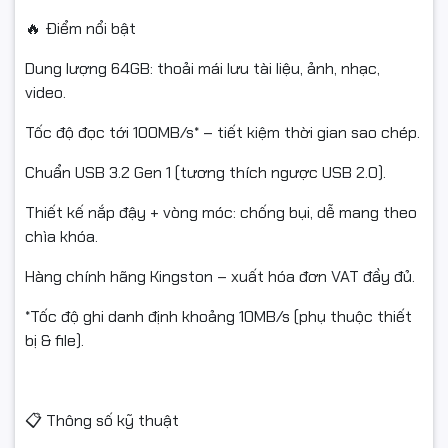
🔥 Điểm nổi bật
Dung lượng 64GB: thoải mái lưu tài liệu, ảnh, nhạc,
video.
Tốc độ đọc tới 100MB/s* – tiết kiệm thời gian sao chép.
Chuẩn USB 3.2 Gen 1 (tương thích ngược USB 2.0).
Thiết kế nắp đậy + vòng móc: chống bụi, dễ mang theo
chìa khóa.
Hàng chính hãng Kingston – xuất hóa đơn VAT đầy đủ.
*Tốc độ ghi danh định khoảng 10MB/s (phụ thuộc thiết
bị & file).
📋 Thông số kỹ thuật