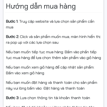
Hướng dẫn mua hàng
Kết nối TV/đầu phát/máy in có cổng USB.
Bước 1:
Truy cập website và lựa chọn sản phẩm cần
📦 Điều kiện hoàn hàng
mua
✅ Quay video khi mở hộp để làm bằng chứng nếu hư
Bước 2:
Click và sản phẩm muốn mua, màn hình hiển thị
hỏng/va đập/lỗi vận chuyển.
ra pop up với các lựa chọn sau
✅ Nếu không sử dụng được/chưa biết cách dùng, vui
Nếu bạn muốn tiếp tục mua hàng: Bấm vào phần tiếp
lòng liên hệ trước khi hoàn để được hỗ trợ kỹ thuật.
tục mua hàng để lựa chọn thêm sản phẩm vào giỏ hàng
✅ Sản phẩm hoàn cần đóng gói như ban đầu, không
Nếu bạn muốn xem giỏ hàng để cập nhật sản phẩm:
trầy xước/hư hỏng, đủ phụ kiện/tem.
Bấm vào xem giỏ hàng
✅ Chỉ hỗ trợ đổi/hoàn khi hàng còn nguyên trạng và có
Nếu bạn muốn đặt hàng và thanh toán cho sản phẩm
giá trị sử dụng.
này vui lòng bấm vào: Đặt hàng và thanh toán
Bước 3:
Lựa chọn thông tin tài khoản thanh toán
Đặt mua ngay USB Kingston DTXM 64GB – chính hãng,