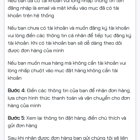
Nếu bạn đã có tài khoản vui lòng nhập thông tin tên
đủ VAT, giá tốt!
đăng nhập là email và mật khẩu vào mục đã có tài
khoản trên hệ thống
Nếu bạn chưa có tài khoản và muốn đăng ký tài khoản
#USBKingston #DataTravelerExodia #DTXM
vui lòng điền các thông tin cá nhân để tiếp tục đăng ký
#USB32Gen1 #USB64GB #HangChinhHang #FullVAT
tài khoản. Khi có tài khoản bạn sẽ dễ dàng theo dõi
#NgocThoComputer
được đơn hàng của mình
Nếu bạn muốn mua hàng mà không cần tài khoản vui
lòng nhấp chuột vào mục đặt hàng không cần tài
khoản
Bước 4:
Điền các thông tin của bạn để nhận đơn hàng,
lựa chọn hình thức thanh toán và vận chuyển cho đơn
hàng của mình
Bước 5:
Xem lại thông tin đặt hàng, điền chú thích và
gửi đơn hàng
Sau khi nhận được đơn hàng bạn gửi chúng tôi sẽ liên