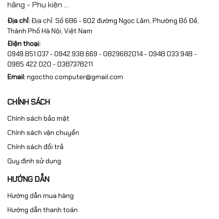
hãng - Phụ kiện ...
Địa chỉ:
Địa chỉ: Số 686 - 602 đường Ngọc Lâm, Phường Bồ Đề,
Thành Phố Hà Nội, Việt Nam
Điện thoại:
0949.851.037 - 0942.938.669 - 0829682014 - 0948.033.948 -
0985 422 020 - 0387378211
Email:
ngoctho.computer@gmail.com
CHÍNH SÁCH
Chính sách bảo mật
Chính sách vận chuyển
Chính sách đổi trả
Quy định sử dụng
HƯỚNG DẪN
Hướng dẫn mua hàng
Hướng dẫn thanh toán