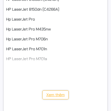
HP LaserJet 8150dn (C4266A)
Hp LaserJet Pro
Hp LaserJet Pro M435nw
Hp LaserJet Pro M706n
HP LaserJet Pro M701n
HP LaserJet Pro M701a
Hp LaserJet Enterprise
HP LaserJet Enterprise MFP M725
HP LaserJet Enterprise 700 Printer M712
Xem thêm
Cartridge Canon Laser Trắng Đen
Cartridge Canon EP62