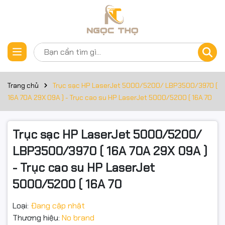
Thông số kỹ thuật
Đặt trước sản phẩm
Cartridge HP Laser Trắng Đen
CZ192A Toner Cartridge
Trang chủ
Trục sạc HP LaserJet 5000/5200/ LBP3500/3970 (
C3909A Toner Cartridge
16A 70A 29X 09A ) - Trục cao su HP LaserJet 5000/5200 ( 16A 70
C4129X Toner Cartridge
Trục sạc HP LaserJet 5000/5200/
C4182X Toner Cartridge
LBP3500/3970 ( 16A 70A 29X 09A )
Q7516A Toner Cartridge
- Trục cao su HP LaserJet
Q7570A Toner Cartridge
5000/5200 ( 16A 70
CF214A Toner Cartridge
Loại:
Đang cập nhật
Thương hiệu:
No brand
CGR-333 Toner cartridge