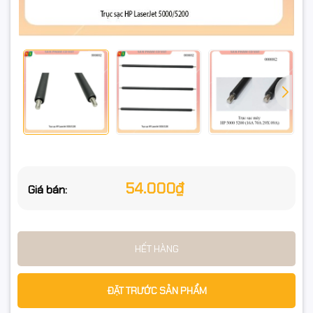
Hp LaserJet Pro M706n
HP LaserJet Pro M701n
HP LaserJet Pro M701a
Hp LaserJet Enterprise
HP LaserJet Enterprise MFP M725
HP LaserJet Enterprise 700 Printer M712
Cartridge Canon Laser Trắng Đen
54.000₫
Giá bán:
Cartridge Canon EP62
Cartridge Canon CRG309
HẾT HÀNG
Cartridge Canon CRG333
ĐẶT TRƯỚC SẢN PHẨM
Cartridge CF214A