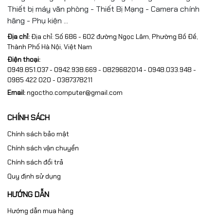
Thiết bị máy văn phòng - Thiết Bị Mạng - Camera chính
hãng - Phụ kiện ...
Địa chỉ:
Địa chỉ: Số 686 - 602 đường Ngọc Lâm, Phường Bồ Đề,
Thành Phố Hà Nội, Việt Nam
Điện thoại:
0949.851.037 - 0942.938.669 - 0829682014 - 0948.033.948 -
0985 422 020 - 0387378211
Email:
ngoctho.computer@gmail.com
CHÍNH SÁCH
Chính sách bảo mật
Chính sách vận chuyển
Chính sách đổi trả
Quy định sử dụng
HƯỚNG DẪN
Hướng dẫn mua hàng