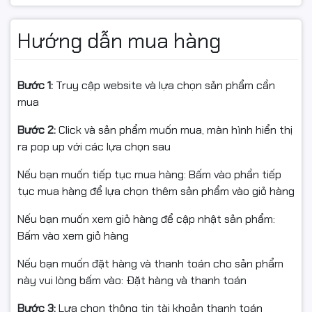
Cartridge Canon CRG309
Hướng dẫn mua hàng
Cartridge Canon CRG333
Cartridge CF214A
Bước 1:
Truy cập website và lựa chọn sản phẩm cần
mua
Canon imageCLASS
Bước 2:
Click và sản phẩm muốn mua, màn hình hiển thị
Canon imageCLASS 4000
ra pop up với các lựa chọn sau
Canon Laser Printer LBP
Nếu bạn muốn tiếp tục mua hàng: Bấm vào phần tiếp
Canon LBP 1610
tục mua hàng để lựa chọn thêm sản phẩm vào giỏ hàng
Canon LBP 1810
Nếu bạn muốn xem giỏ hàng để cập nhật sản phẩm:
Bấm vào xem giỏ hàng
Canon LBP 1620
Nếu bạn muốn đặt hàng và thanh toán cho sản phẩm
Canon LBP 1820
này vui lòng bấm vào: Đặt hàng và thanh toán
Canon LBP 3500
Bước 3:
Lựa chọn thông tin tài khoản thanh toán