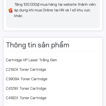
Canon LBP 3970
Tặng 100.000₫ mua hàng tại website thành viên,
Canon LBP 950
áp dụng khi mua Online tại HN và 1 số khu vực
khác.
Canon imageCLASS LBP8100n
Canon imageCLASS LBP8780x
Cảm ơn Quý khách hàng đã quan tâm tới sản phẩm của Cty
Thông tin sản phẩm
chúng tôi
Cam kết chất lượng hàng hóa:
Cartridge HP Laser Trắng Đen
Tất cả các sản phẩm của công ty Ngọc Thọ đều có nguồn
gốc xuất xứ rõ ràng.
CZ192A Toner Cartridge
Trước khi xuất kho có kiểm tra chất lượng hàng hóa.
C3909A Toner Cartridge
Hàng bán ra đều có xuất hóa đơn VAT đầy đủ.
C4129X Toner Cartridge
Ghi chú:
C4182X Toner Cartridge