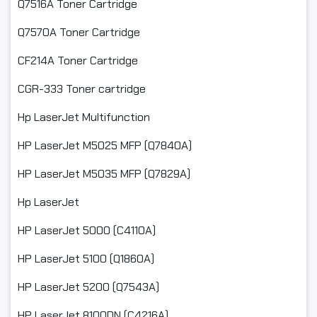
- Khi quý khách thấy sản phẩm bị hư hỏng do va đập hoặc do
Q7516A Toner Cartridge
vận chuyển ( Quý khách quay lại video giúp Chúng tôi)
Q7570A Toner Cartridge
- Khi nhận hàng quý khách thấy sản phẩm không dùng được
CF214A Toner Cartridge
hoặc chưa biết các sử dụng ( Quý khách để lại liên hệ để bên
công ty có thể hỗ trợ quý khách tốt nhất)
CGR-333 Toner cartridge
#ngocthocomputer#mucdomayin#hopmucmayin#hopmuc#ma
Hp LaserJet Multifunction
mayindentrang#linhkienmayin#linhkienmayvanphong#cartr
hopmuclaser#mucdo#napmuc#hopmuchp#camera#camerai
HP LaserJet M5025 MFP (Q7840A)
HP LaserJet M5035 MFP (Q7829A)
Hp LaserJet
HP LaserJet 5000 (C4110A)
HP LaserJet 5100 (Q1860A)
HP LaserJet 5200 (Q7543A)
HP LaserJet 8100DN (C4216A)