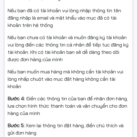
Canon LBP 3900
Nếu bạn đã có tài khoản vui lòng nhập thông tin tên
đăng nhập là email và mật khẩu vào mục đã có tài
Canon LBP 3920
khoản trên hệ thống
Canon LBP 3950
Nếu bạn chưa có tài khoản và muốn đăng ký tài khoản
Canon LBP 3970
vui lòng điền các thông tin cá nhân để tiếp tục đăng ký
tài khoản. Khi có tài khoản bạn sẽ dễ dàng theo dõi
Canon LBP 950
được đơn hàng của mình
Canon imageCLASS LBP8100n
Nếu bạn muốn mua hàng mà không cần tài khoản vui
lòng nhấp chuột vào mục đặt hàng không cần tài
Canon imageCLASS LBP8780x
khoản
Cảm ơn Quý khách hàng đã quan tâm tới sản phẩm
Bước 4:
Điền các thông tin của bạn để nhận đơn hàng,
của Cty chúng tôi
lựa chọn hình thức thanh toán và vận chuyển cho đơn
Cam kết chất lượng hàng hóa:
hàng của mình
Tất cả các sản phẩm của công ty Ngọc Thọ đều có
Bước 5:
Xem lại thông tin đặt hàng, điền chú thích và
nguồn gốc xuất xứ rõ ràng.
gửi đơn hàng