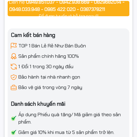
Liên hệ
0949.851.037 - 0942.938.669 - 0829682014 -
Canon imageCLASS
0948.033.948 - 0985 422 020 - 0387378211
Canon imageCLASS 4000
Để được tư vấn và hỗ trợ ngay!!!
Canon Laser Printer LBP
Cam kết bán hàng
Canon LBP 1610
TOP 1 Bán Lẻ Rẻ Như Bán Buôn
Canon LBP 1810
Sản phẩm chính hãng 100%
Canon LBP 1620
1 Đổi 1 trong 30 ngày đầu
Canon LBP 1820
Bảo hành tại nhà nhanh gọn
Bảo vệ giá trong vòng 7 ngày
Canon LBP 3500
Canon LBP 3900
Danh sách khuyến mãi
Canon LBP 3920
Áp dụng Phiếu quà tặng/ Mã giảm giá theo sản
phẩm.
Canon LBP 3950
Giảm giá 10% khi mua từ 5 sản phẩm trở lên.