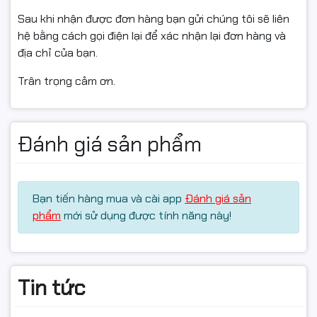
Trước khi xuất kho có kiểm tra chất lượng hàng hóa.
Sau khi nhận được đơn hàng bạn gửi chúng tôi sẽ liên
hệ bằng cách gọi điện lại để xác nhận lại đơn hàng và
Hàng bán ra đều có xuất hóa đơn VAT đầy đủ.
địa chỉ của bạn.
Ghi chú:
Trân trọng cảm ơn.
- Khi quý khách thấy sản phẩm bị hư hỏng do va đập
hoặc do vận chuyển ( Quý khách quay lại video giúp
Chúng tôi)
Đánh giá sản phẩm
- Khi nhận hàng quý khách thấy sản phẩm không dùng
được hoặc chưa biết các sử dụng ( Quý khách để lại
liên hệ để bên công ty có thể hỗ trợ quý khách tốt
Bạn tiến hàng mua và cài app
Đánh giá sản
nhất)
phẩm
mới sử dụng được tính năng này!
#ngocthocomputer#mucdomayin#hopmucmayin#hopmuc
mayindentrang#linhkienmayin#linhkienmayvanphong#car
hopmuclaser#mucdo#napmuc#hopmuchp#camera#came
Tin tức