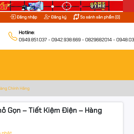
Đăng nhập
Đăng ký
So sánh sản phẩm (
0
)
Hotline:
0949.851.037 - 0942.938.669 - 0829682014 - 0948.03
Hàng Chính Hãng
ỏ Gọn – Tiết Kiệm Điện – Hàng
 nhật