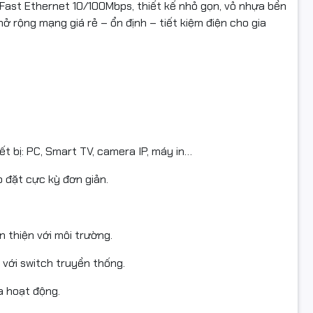
 Fast Ethernet 10/100Mbps, thiết kế nhỏ gọn, vỏ nhựa bền
mở rộng mạng giá rẻ – ổn định – tiết kiệm điện cho gia
-SF1005D
5 × RJ45 10/100Mbps
: Auto MDI/MDIX, Green Ethernet
hoạt động: 1.48W – 1.87W
: 140 × 87 × 27.5 mm
ết bị: PC, Smart TV, camera IP, máy in…
/ 0.6A
p đặt cực kỳ đơn giản.
cao cấp
 24 tháng
n thiện với môi trường.
o với switch truyền thống.
ng thực tế
a hoạt động.