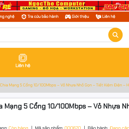
ông nghệ
Tra cứu bảo hành
Giới thiệu
Liên hệ
Liên hệ
 Chia Mạng 5 Cổng 10/100Mbps – Vỏ Nhựa Nhỏ Gọn – Tiết Kiệm Điện – 
ia Mạng 5 Cổng 10/100Mbps – Vỏ Nhựa Nh
ạng:
Còn hàng
Mã sản phẩm:
000670
Bảo hành:
Đang cập