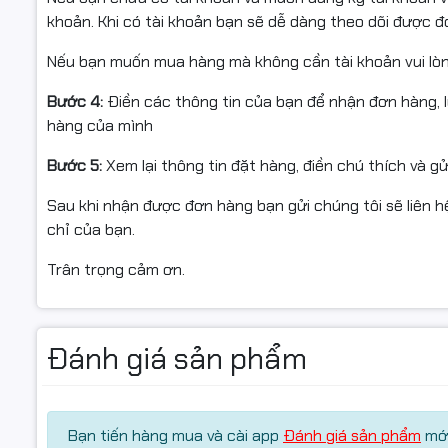
✅ Nếu sản phẩm không sử dụng được hoặc chưa biết cách
khoản. Khi có tài khoản bạn sẽ dễ dàng theo dõi được 
hàng.
Nếu bạn muốn mua hàng mà không cần tài khoản vui lò
✅ Hàng hoàn trả cần được đóng gói nguyên vẹn như ban 
Bước 4:
Điền các thông tin của bạn để nhận đơn hàng, 
✅ Chỉ hỗ trợ đổi/hoàn khi sản phẩm còn nguyên trạng và
hàng của mình
Bước 5:
Xem lại thông tin đặt hàng, điền chú thích và g
Sau khi nhận được đơn hàng bạn gửi chúng tôi sẽ liên hệ
chỉ của bạn.
#TLSF1005D #SwitchTPLink #SwitchTPLINKSF1005D #
Trân trọng cảm ơn.
#ChiaMang #BoChiaMang #SwitchChinhHang #SwitchG
#SwitchChoGiaDinh #SwitchChoVanPhong #SwitchCho
Đánh giá sản phẩm
#SwitchChoLopHoc #SwitchCamera #SwitchVoNhua
#SwitchBaoHanh24Thang #TPLINKVietnam #FullVAT
Bạn tiến hàng mua và cài app
Đánh giá sản phẩm
mới