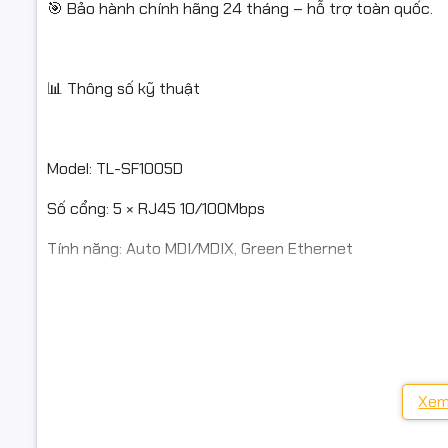
🎯 Bảo hành chính hãng 24 tháng – hỗ trợ toàn quốc.
✔ Gia đình
✔ Văn phòn
📊 Thông số kỹ thuật
✔ Cửa hàn
Model: TL-SF1005D
📌 Điều ki
Số cổng: 5 × RJ45 10/100Mbps
Tính năng: Auto MDI/MDIX, Green Ethernet
✅ Quý khác
Công suất hoạt động: 1.48W – 1.87W
lỗi, hư hỏ
Kích thước: 140 × 87 × 27.5 mm
✅ Nếu sản 
được hỗ tr
Nguồn: 5V / 0.6A
✅ Hàng hoà
Xem
Vỏ: Nhựa cao cấp
hoặc hư h