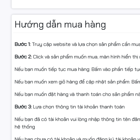
Bảo hành: 24 tháng
✅ Chỉ hỗ t
Hướng dẫn mua hàng
📦 Ứng dụng thực tế
#TLSF1005
Bước 1:
Truy cập website và lựa chọn sản phẩm cần mu
✔ Gia đình: Kết nối TV, PC, camera, IoT, đầu thu internet
#ChiaMan
Bước 2:
Click và sản phẩm muốn mua, màn hình hiển thị 
✔ Văn phòng nhỏ: Máy tính, máy in, máy scan, điện thoại
#SwitchC
Nếu bạn muốn tiếp tục mua hàng: Bấm vào phần tiếp t
✔ Cửa hàng/Shop: Hệ thống bán hàng, camera giám sá
#SwitchC
Nếu bạn muốn xem giỏ hàng để cập nhật sản phẩm: Bấm
#SwitchB
Nếu bạn muốn đặt hàng và thanh toán cho sản phẩm này
📌 Điều kiện hoàn hàng
Bước 3:
Lựa chọn thông tin tài khoản thanh toán
Nếu bạn đã có tài khoản vui lòng nhập thông tin tên đă
✅ Quý khách vui lòng quay video khi bóc hàng để làm bằ
hệ thống
trình vận chuyển.
Nếu bạn chưa có tài khoản và muốn đăng ký tài khoản vu