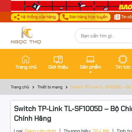
Hệ thống cửa hàng
Bán hàng trực tuyến
Tin c
Trang chủ
Giới thiệu
Sản phẩm
Tin tức
Trang chủ
Thiết bị mạng
Switch TP-Link TL-SF1005D – Bộ
Switch TP-Link TL-SF1005D – Bộ Ch
Chính Hãng
Loại:
Đang cập nhật
Thương hiệu:
TP-LINK
Tình tr