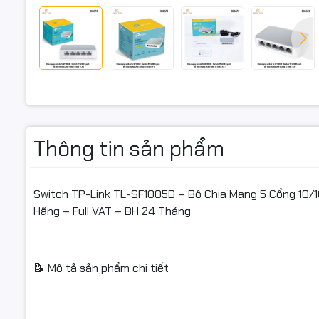
8
🌐 5 cổng 
IP, máy in
🔄 Công ng
🔌 Plug & 
Thông tin sản phẩm
🌱 Công ng
⚡ Công suấ
Switch TP-Link TL-SF1005D – Bộ Chia Mạng 5 Cổng 10/
💡 Đèn LED
Hãng – Full VAT – BH 24 Tháng
🎯 Bảo hàn
📝 Mô tả sản phẩm chi tiết
📊 Thông 