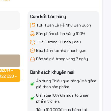
Cam kết bán hàng
ựa Nhỏ Gọn
iều ưu đãi
TOP 1 Bán Lẻ Rẻ Như Bán Buôn
Sản phẩm chính hãng 100%
1 Đổi 1 trong 30 ngày đầu
Bảo hành tại nhà nhanh gọn
Bảo vệ giá trong vòng 7 ngày
0/100Mbps,
82014 -
Danh sách khuyến mãi
là giải
422 020 -
òng nhỏ,
Áp dụng Phiếu quà tặng/ Mã giảm
giá theo sản phẩm.
rợ ngay!!!
Giảm giá 10% khi mua từ 5 sản
phẩm trở lên.
Tặng 100.000₫ mua hàng tại