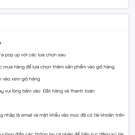
rợ đổi/hoàn khi sản phẩm còn nguyên trạng và có giá trị sử dụ
D #SwitchTPLink #SwitchTPLINKSF1005D #Switch5Cong
a
g #BoChiaMang #SwitchChinhHang #SwitchGiaRe
ra pop up với các lựa chọn sau
 IP
hoGiaDinh #SwitchChoVanPhong #SwitchChoShop
ục mua hàng để lựa chọn thêm sản phẩm vào giỏ hàng
t
hoLopHoc #SwitchCamera #SwitchVoNhua
 vào xem giỏ hàng
aoHanh24Thang #TPLINKVietnam #FullVAT
 vui lòng bấm vào: Đặt hàng và thanh toán
ng nhập là email và mật khẩu vào mục đã có tài khoản trên
ng chứng nếu sản phẩm bị lỗi, hư hỏng, va đập trong quá
i lòng điền các thông tin cá nhân để tiếp tục đăng ký tài