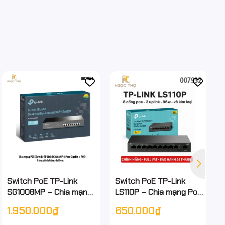
Switch PoE TP-Link
Switch PoE TP-Link
SG1008MP – Chia mạng
LS110P – Chia mạng Poe
Poe - 8 cổng Gigabit
LS110P 8 cổng PoE+ & 2
1.950.000₫
650.000₫
PoE+ | Tổng công suất
uplink 10/100Mbps –