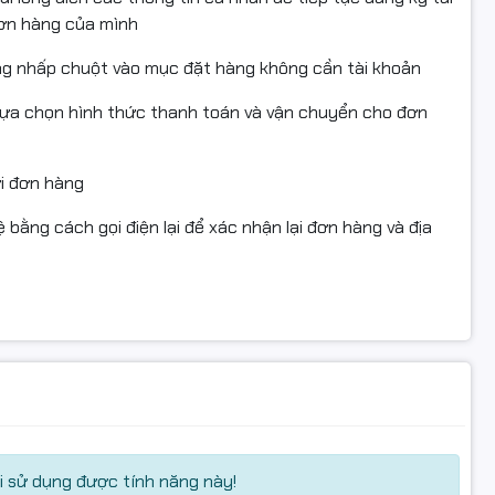
 dùng, vui lòng liên hệ để được hỗ trợ trước khi hoàn
đơn hàng của mình
ng nhấp chuột vào mục đặt hàng không cần tài khoản
đầu, tránh thiếu linh kiện hoặc hư hỏng.
lựa chọn hình thức thanh toán và vận chuyển cho đơn
 có giá trị sử dụng.
ửi đơn hàng
 bằng cách gọi điện lại để xác nhận lại đơn hàng và địa
Switch5Cong
iaRe
Shop
 sử dụng được tính năng này!