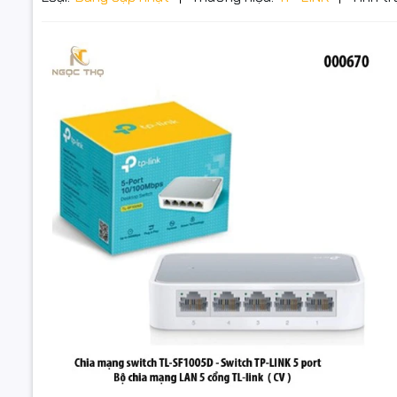
Đặt trư
Thôn
Switch TP
– Tiết Kiệ
📝 Mô tả s
🔌 TP-Link
thiết kế n
pháp mở rộ
cửa hàng v
Switch TP-Li
Chia Mạng 5 C
Nhựa Nhỏ Gọn
⚡ Đặc điểm
Hàng