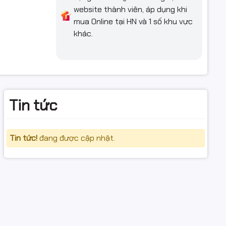
website thành viên, áp dụng khi
mua Online tại HN và 1 số khu vực
TV, camera
khác.
giản.
Tin tức
rường.
n thống.
Tin tức!
đang được cập nhật.