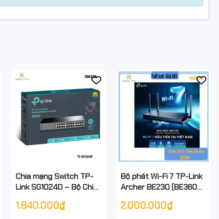
Chia mạng Switch TP-
Bộ phát Wi-Fi 7 TP-Link
Link SG1024D – Bộ Chia
Archer BE230 (BE3600)
Mạng Tplink 24 Cổng
– Chuẩn BE3600 Dual-
1.840.000₫
2.000.000₫
Gigabit
Band – 2.5Gbps – wifi 7