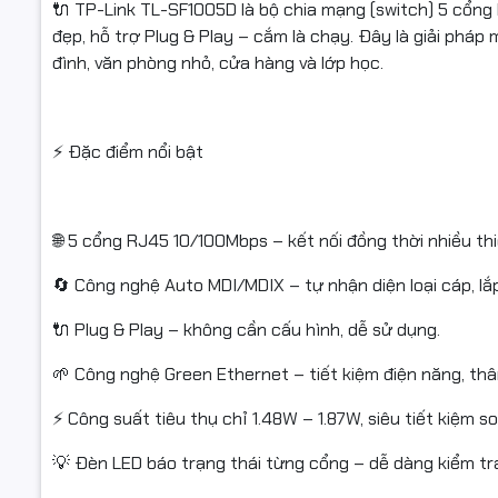
🔌 TP-Link TL-SF1005D là bộ chia mạng (switch) 5 cổng
đẹp, hỗ trợ Plug & Play – cắm là chạy. Đây là giải pháp 
Model: TL
đình, văn phòng nhỏ, cửa hàng và lớp học.
Số cổng: 
Tính năng
⚡ Đặc điểm nổi bật
Công suất 
Kích thước
🌐 5 cổng RJ45 10/100Mbps – kết nối đồng thời nhiều thi
Nguồn: 5V 
🔄 Công nghệ Auto MDI/MDIX – tự nhận diện loại cáp, lắ
Vỏ: Nhựa 
🔌 Plug & Play – không cần cấu hình, dễ sử dụng.
Bảo hành:
🌱 Công nghệ Green Ethernet – tiết kiệm điện năng, thâ
⚡ Công suất tiêu thụ chỉ 1.48W – 1.87W, siêu tiết kiệm s
📦 Ứng dụ
💡 Đèn LED báo trạng thái từng cổng – dễ dàng kiểm tr