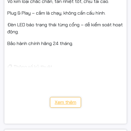
Vỏ kim loại chắc chắn, tản nhiệt tốt, chịu tải cao.
Plug & Play – cắm là chạy, không cần cấu hình.
Đèn LED báo trạng thái từng cổng – dễ kiểm soát hoạt
động.
Bảo hành chính hãng 24 tháng.
📋 Thông số kỹ thuật
16 cổng POE+ 10/100Mbps
2 cổng uplink Gigabit 10/100/1000Mbps
Xem thêm
Tổng công suất POE: 180W (30W/cổng)
Chuẩn hỗ trợ: IEEE 802.3af/at