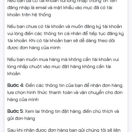
Nếu bạn đã có tài khoản vui lòng nhập thông tin tên
đăng nhập là email và mật khẩu vào mục đã có tài
khoản trên hệ thống
💯 Hàng chính hãng ONV – mới 100%
Nếu bạn chưa có tài khoản và muốn đăng ký tài khoản
vui lòng điền các thông tin cá nhân để tiếp tục đăng ký
📦 Đóng gói chắc chắn – giao hàng toàn quốc
tài khoản. Khi có tài khoản bạn sẽ dễ dàng theo dõi
📃 Xuất hóa đơn VAT đầy đủ
được đơn hàng của mình
🛠️ Bảo hành 24 tháng
Nếu bạn muốn mua hàng mà không cần tài khoản vui
lòng nhấp chuột vào mục đặt hàng không cần tài
khoản
Quý khách quay video khi bóc hàng để làm bằng chứng
Bước 4:
Điền các thông tin của bạn để nhận đơn hàng,
nếu sản phẩm bị hư hỏng, va đập hoặc lỗi vận chuyển.
lựa chọn hình thức thanh toán và vận chuyển cho đơn
Nếu sản phẩm không sử dụng được hoặc chưa biết
hàng của mình
cách dùng, vui lòng liên hệ trước khi hoàn hàng để
được hỗ trợ. Sản phẩm hoàn trả cần được đóng gói
Bước 5:
Xem lại thông tin đặt hàng, điền chú thích và
nguyên vẹn như khi nhận, không thiếu linh kiện hoặc hư
gửi đơn hàng
hỏng. ( đóng gói mới đưa cho bên vận chuyển - vì bên
Sau khi nhận được đơn hàng bạn gửi chúng tôi sẽ liên
vận chuyển đóng nhầm hàng hoặc không cẩn thận) Chỉ