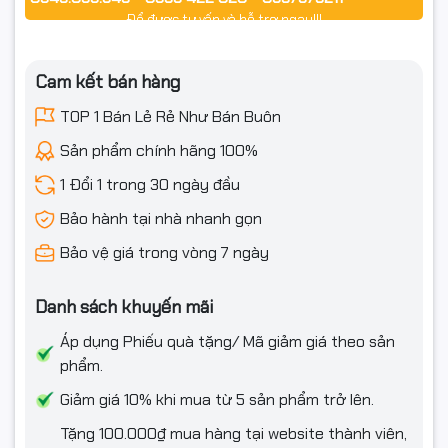
Để được tư vấn và hỗ trợ ngay!!!
🎯 Ứng dụng thực tế
Cam kết bán hàng
TOP 1 Bán Lẻ Rẻ Như Bán Buôn
Cấp nguồn & truyền dữ liệu cho hệ thống camera IP.
Sản phẩm chính hãng 100%
Kết nối Access Point Wi-Fi, điện thoại IP.
1 Đổi 1 trong 30 ngày đầu
Giải pháp mạng cho nhà xưởng, văn phòng, shop kinh doanh.
Bảo hành tại nhà nhanh gọn
Bảo vệ giá trong vòng 7 ngày
✅ Cam kết từ Ngọc Thọ Computer
Danh sách khuyến mãi
Áp dụng Phiếu quà tặng/ Mã giảm giá theo sản
phẩm.
💯 Hàng chính hãng ONV – mới 100%
Giảm giá 10% khi mua từ 5 sản phẩm trở lên.
📦 Đóng gói chắc chắn – giao hàng toàn quốc
Tặng 100.000₫ mua hàng tại website thành viên,