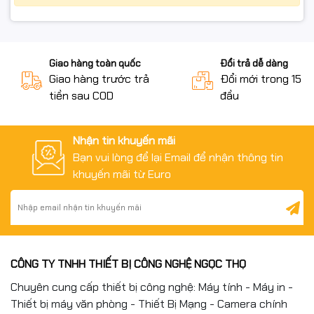
#switch_bao_hanh_24_thang #thiet_bi_mang_onv
#onv_vietnam
Giao hàng toàn quốc
Đổi trả dễ dàng
Giao hàng trước trả
Đổi mới trong 15 n
tiền sau COD
đầu
Nhận tin khuyến mãi
Bạn vui lòng để lại Email để nhận thông tin
khuyến mãi từ Euro
CÔNG TY TNHH THIẾT BỊ CÔNG NGHỆ NGỌC THỌ
Chuyên cung cấp thiết bị công nghệ: Máy tính - Máy in -
Thiết bị máy văn phòng - Thiết Bị Mạng - Camera chính