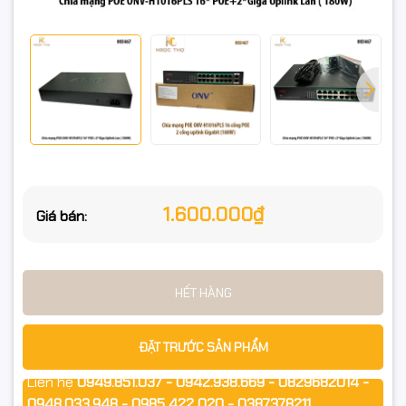
Bảo hành chính hãng 24 tháng.
📋 Thông số kỹ thuật
16 cổng POE+ 10/100Mbps
2 cổng uplink Gigabit 10/100/1000Mbps
1.600.000₫
Giá bán:
Tổng công suất POE: 180W (30W/cổng)
Chuẩn hỗ trợ: IEEE 802.3af/at
HẾT HÀNG
Chất liệu: Vỏ kim loại, tản nhiệt tốt
Tính năng: Plug & Play – đèn LED báo trạng thái
ĐẶT TRƯỚC SẢN PHẨM
Bảo hành: 24 tháng
Liên hệ
0949.851.037 - 0942.938.669 - 0829682014 -
0948.033.948 - 0985 422 020 - 0387378211