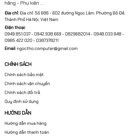
hãng - Phụ kiện ...
Địa chỉ:
Địa chỉ: Số 686 - 602 đường Ngọc Lâm, Phường Bồ Đề,
Thành Phố Hà Nội, Việt Nam
Điện thoại:
0949.851.037 - 0942.938.669 - 0829682014 - 0948.033.948 -
0985 422 020 - 0387378211
Email:
ngoctho.computer@gmail.com
CHÍNH SÁCH
Chính sách bảo mật
Chính sách vận chuyển
Chính sách đổi trả
Quy định sử dụng
HƯỚNG DẪN
Hướng dẫn mua hàng
Hướng dẫn thanh toán