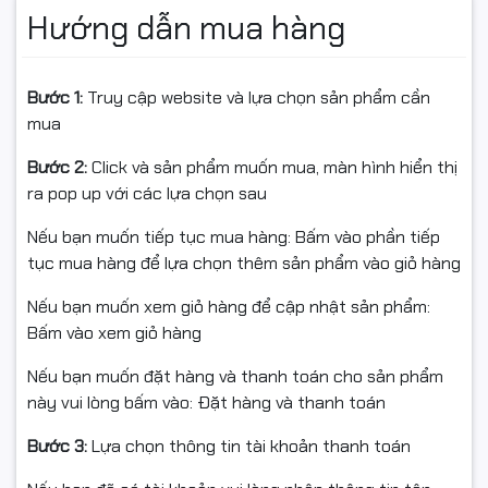
Hướng dẫn mua hàng
Chất liệu: Vỏ kim loại, tản nhiệt tốt
Tính năng: Plug & Play – đèn LED báo trạng thái
Bước 1:
Truy cập website và lựa chọn sản phẩm cần
Bảo hành: 24 tháng
mua
Bước 2:
Click và sản phẩm muốn mua, màn hình hiển thị
ra pop up với các lựa chọn sau
🎯 Ứng dụng thực tế
Nếu bạn muốn tiếp tục mua hàng: Bấm vào phần tiếp
tục mua hàng để lựa chọn thêm sản phẩm vào giỏ hàng
Cấp nguồn & truyền dữ liệu cho hệ thống camera IP.
Nếu bạn muốn xem giỏ hàng để cập nhật sản phẩm:
Kết nối Access Point Wi-Fi, điện thoại IP.
Bấm vào xem giỏ hàng
Giải pháp mạng cho nhà xưởng, văn phòng, shop kinh
Nếu bạn muốn đặt hàng và thanh toán cho sản phẩm
doanh.
này vui lòng bấm vào: Đặt hàng và thanh toán
Bước 3:
Lựa chọn thông tin tài khoản thanh toán
✅ Cam kết từ Ngọc Thọ Computer