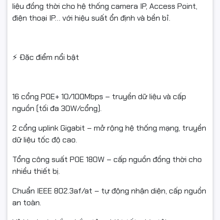
liệu đồng thời cho hệ thống camera IP, Access Point,
#onv_h1016pls #switch_poe #chia_mang_poe
điện thoại IP… với hiệu suất ổn định và bền bỉ.
#switch_16_cong #bo_chia_mang_poe
#switch_full_poe #onv_h1016pls_gigabit #switch_chinh_hang
#switch_gia_re
⚡ Đặc điểm nổi bật
#switch_camera #poe_switch #switch_vo_kim_loai
#switch_van_phong
16 cổng POE+ 10/100Mbps – truyền dữ liệu và cấp
#switch_cho_nha_xuong #switch_cho_shop
nguồn (tối đa 30W/cổng).
#switch_tiet_kiem_dien
2 cổng uplink Gigabit – mở rộng hệ thống mạng, truyền
#switch_bao_hanh_24_thang #thiet_bi_mang_onv
dữ liệu tốc độ cao.
#onv_vietnam
Tổng công suất POE 180W – cấp nguồn đồng thời cho
nhiều thiết bị.
Chuẩn IEEE 802.3af/at – tự động nhận diện, cấp nguồn
an toàn.