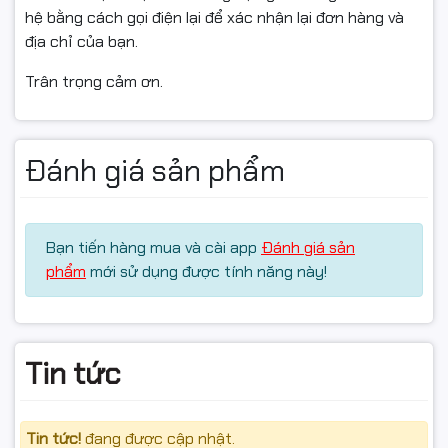
hệ bằng cách gọi điện lại để xác nhận lại đơn hàng và
hỗ trợ đổi/hoàn khi sản phẩm còn nguyên trạng và có
địa chỉ của bạn.
giá trị sử dụng.
Trân trọng cảm ơn.
Đánh giá sản phẩm
#onv_h1016pls #switch_poe #chia_mang_poe
#switch_16_cong #bo_chia_mang_poe
Bạn tiến hàng mua và cài app
Đánh giá sản
#switch_full_poe #onv_h1016pls_gigabit
phẩm
mới sử dụng được tính năng này!
#switch_chinh_hang #switch_gia_re
#switch_camera #poe_switch #switch_vo_kim_loai
#switch_van_phong
Tin tức
#switch_cho_nha_xuong #switch_cho_shop
#switch_tiet_kiem_dien
Tin tức!
đang được cập nhật.