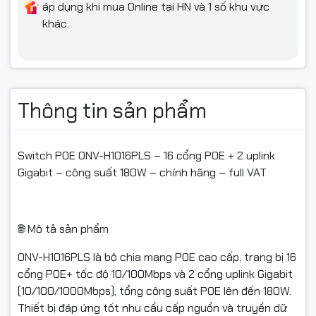
📃 Xuất hóa đơn VAT đầy đủ
áp dụng khi mua Online tại HN và 1 số khu vực
khác.
🛠️ Bảo hành 24 tháng
Quý khách quay video khi bóc hàng để làm bằng chứng nếu
sản phẩm bị hư hỏng, va đập hoặc lỗi vận chuyển. Nếu sản
Thông tin sản phẩm
phẩm không sử dụng được hoặc chưa biết cách dùng, vui
lòng liên hệ trước khi hoàn hàng để được hỗ trợ. Sản phẩm
hoàn trả cần được đóng gói nguyên vẹn như khi nhận, không
Switch POE ONV-H1016PLS – 16 cổng POE + 2 uplink
thiếu linh kiện hoặc hư hỏng. ( đóng gói mới đưa cho bên vận
Gigabit – công suất 180W – chính hãng – full VAT
chuyển - vì bên vận chuyển đóng nhầm hàng hoặc không
cẩn thận) Chỉ hỗ trợ đổi/hoàn khi sản phẩm còn nguyên
trạng và có giá trị sử dụng.
🌐 Mô tả sản phẩm
ONV-H1016PLS là bộ chia mạng POE cao cấp, trang bị 16
cổng POE+ tốc độ 10/100Mbps và 2 cổng uplink Gigabit
(10/100/1000Mbps), tổng công suất POE lên đến 180W.
Thiết bị đáp ứng tốt nhu cầu cấp nguồn và truyền dữ