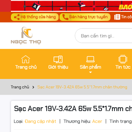
Hệ thống cửa hàng
Bán hàng trực tuyến
Tin c
Trang chủ
Giới thiệu
Sản phẩm
Tin tức
Trang chủ
Sạc Acer 19V-3.42A 65w 5.5*1.7mm chân thường
Sạc Acer 19V-3.42A 65w 5.5*1.7mm 
Đặt trư
Thôn
Loại:
Đang cập nhật
Thương hiệu:
Acer
Tình trạng