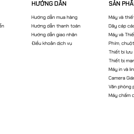
HƯỚNG DẪN
SẢN PH
Hướng dẫn mua hàng
Máy và thiế
ển
Hướng dẫn thanh toán
Dây cáp các
Hướng dẫn giao nhận
Máy và Thiế
Điều khoản dịch vụ
Phím, chuột
Thiết bi lưu
Thiết bị mạ
Máy in và li
Camera Giá
Văn phòng
Máy chấm 