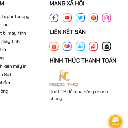
ẨM
MẠNG XÃ HỘI
t bị photocopy
 loại
LIÊN KẾT SÀN
t bị máy tính
 máy tính
 trữ
ng
HÌNH THỨC THANH TOÁN
nh kiện máy in
m Sát
 phẩm
công
Quét QR để mua hàng nhanh
chóng