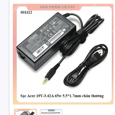
Sạc Lapto
chân thườ
Thông số 
- Điện áp 
- Điện áp 
- Công suấ
- Chuẩn c
Sạc Acer 19V-
ch
- Tần số l
- Tình Trạ
Hàng nhập 