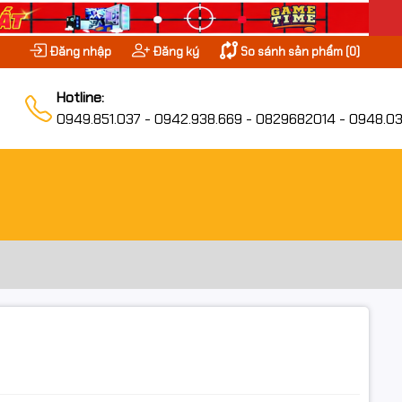
Đăng nhập
Đăng ký
So sánh sản phẩm (
0
)
Hotline:
0949.851.037 - 0942.938.669 - 0829682014 - 0948.03
t