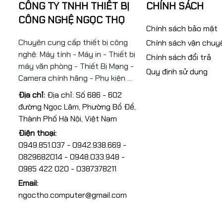
CÔNG TY TNHH THIẾT BỊ
CHÍNH SÁCH
CÔNG NGHỆ NGỌC THỌ
Chính sách bảo mật
Chuyên cung cấp thiết bị công
Chính sách vận chuy
nghệ: Máy tính - Máy in - Thiết bị
Chính sách đổi trả
máy văn phòng - Thiết Bị Mạng -
Quy định sử dụng
Camera chính hãng - Phụ kiện ...
Địa chỉ:
Địa chỉ: Số 686 - 602
đường Ngọc Lâm, Phường Bồ Đề,
Thành Phố Hà Nội, Việt Nam
Điện thoại:
0949.851.037 - 0942.938.669 -
0829682014 - 0948.033.948 -
0985 422 020 - 0387378211
Email:
ngoctho.computer@gmail.com