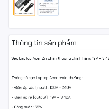
Đổi mới n
Cam kết:
+ Sản phẩ
+ Chúng tô
Thông tin sản phẩm
+ Không b
dụng
Sạc Laptop Acer Zin chân thường chính hãng 19V – 3.
+ Bảo hành
- Bạn lên 
dòng điện 
Thông số sạc Laptop Acer chân thường :
chưa ổn đị
- Điện áp vào (input) : 100V - 240V
- Điện áp ra (output) : 19V – 3.42A
- Công suất : 65W