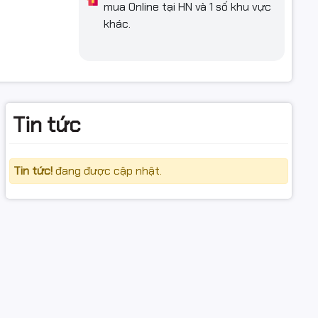
mua Online tại HN và 1 số khu vực
khác.
Tin tức
nh sử
Tin tức!
đang được cập nhật.
laptop cho
điện ra
é.