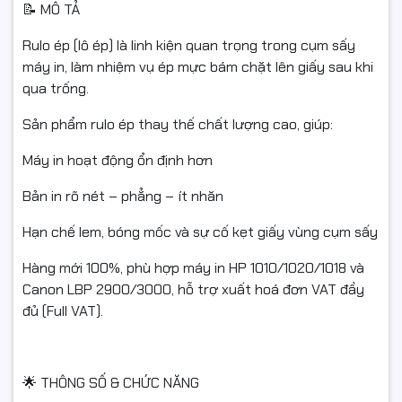
📝 MÔ TẢ
Rulo ép (lô ép) là linh kiện quan trọng trong cụm sấy
máy in, làm nhiệm vụ ép mực bám chặt lên giấy sau khi
qua trống.
Sản phẩm rulo ép thay thế chất lượng cao, giúp:
Máy in hoạt động ổn định hơn
Bản in rõ nét – phẳng – ít nhăn
Hạn chế lem, bóng mốc và sự cố kẹt giấy vùng cụm sấy
Hàng mới 100%, phù hợp máy in HP 1010/1020/1018 và
Canon LBP 2900/3000, hỗ trợ xuất hoá đơn VAT đầy
đủ (Full VAT).
🌟 THÔNG SỐ & CHỨC NĂNG