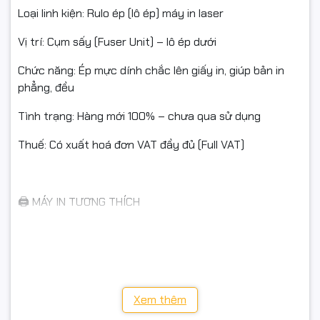
Loại linh kiện: Rulo ép (lô ép) máy in laser
Vị trí: Cụm sấy (Fuser Unit) – lô ép dưới
Chức năng: Ép mực dính chắc lên giấy in, giúp bản in
phẳng, đều
Tình trạng: Hàng mới 100% – chưa qua sử dụng
Thuế: Có xuất hoá đơn VAT đầy đủ (Full VAT)
🖨 MÁY IN TƯƠNG THÍCH
🔹 Canon LASER SHOT
LBP 2900
LBP 3000
Xem thêm
🔹 HP LaserJet