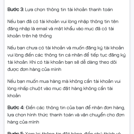
dọc/trang
Bước 3:
Lựa chọn thông tin tài khoản thanh toán
Thường xuyên kẹt giấy ở cụm sấy
Nếu bạn đã có tài khoản vui lòng nhập thông tin tên
In lâu có mùi khét, kiểm tra thấy lô ép bị nứt, tróc, cháy
đăng nhập là email và mật khẩu vào mục đã có tài
bề mặt cao su
khoản trên hệ thống
Nếu bạn chưa có tài khoản và muốn đăng ký tài khoản
vui lòng điền các thông tin cá nhân để tiếp tục đăng ký
👉 Khi thay rulo ép, nên kiểm tra kèm bao lụa, quả đào,
tài khoản. Khi có tài khoản bạn sẽ dễ dàng theo dõi
bạc ép, mỡ chịu nhiệt để cụm sấy hoạt động bền hơn.
được đơn hàng của mình
📦 ĐIỀU KIỆN HOÀN HÀNG (LINH KIỆN RULO ÉP)
Nếu bạn muốn mua hàng mà không cần tài khoản vui
Bắt buộc quay video mở gói từ lúc còn nguyên băng
lòng nhấp chuột vào mục đặt hàng không cần tài
keo/thùng đến khi thấy rõ sản phẩm (để làm bằng
khoản
chứng nếu: móp méo, vỡ, giao nhầm, thiếu hàng).
Bước 4:
Điền các thông tin của bạn để nhận đơn hàng,
Hỗ trợ đổi/hoàn khi: giao sai mẫu, thiếu hàng, hoặc linh
lựa chọn hình thức thanh toán và vận chuyển cho đơn
kiện lỗi kỹ thuật được shop xác nhận.
hàng của mình
Hàng hoàn phải:
Bước 5:
Xem lại thông tin đặt hàng, điền chú thích và