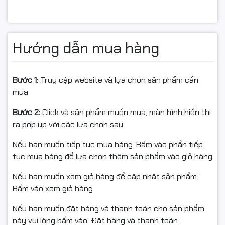
HP LaserJet 1010 (Q2460A)
HP LaserJet 1012 / 1015 / 1018 / 1020 (Q5911A)
Hướng dẫn mua hàng
HP LaserJet M1005 MFP
HP LaserJet 3015 / 3020 / 3030 / 3050 / 3052 / 3055
Bước 1:
Truy cập website và lựa chọn sản phẩm cần
MFP
mua
HP LaserJet 3330 / 3380 All-in-One
Bước 2:
Click và sản phẩm muốn mua, màn hình hiển thị
ra pop up với các lựa chọn sau
📩 Nếu chưa chắc rulo ép có dùng đúng cho máy của
bạn, vui lòng gửi mã máy (Model) để shop kiểm tra
Nếu bạn muốn tiếp tục mua hàng: Bấm vào phần tiếp
trước khi đặt.
tục mua hàng để lựa chọn thêm sản phẩm vào giỏ hàng
Nếu bạn muốn xem giỏ hàng để cập nhật sản phẩm:
Bấm vào xem giỏ hàng
🔍 DẤU HIỆU NÊN THAY RULO ÉP
Nếu bạn muốn đặt hàng và thanh toán cho sản phẩm
Bản in nhăn, bóng mốc, bị “đè” vệt theo chiều
này vui lòng bấm vào: Đặt hàng và thanh toán