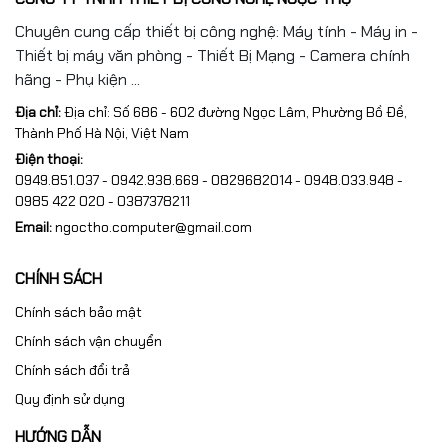
Chuyên cung cấp thiết bị công nghệ: Máy tính - Máy in -
Thiết bị máy văn phòng - Thiết Bị Mạng - Camera chính
hãng - Phụ kiện ...
Địa chỉ:
Địa chỉ: Số 686 - 602 đường Ngọc Lâm, Phường Bồ Đề,
Thành Phố Hà Nội, Việt Nam
Điện thoại:
0949.851.037 - 0942.938.669 - 0829682014 - 0948.033.948 -
0985 422 020 - 0387378211
Email:
ngoctho.computer@gmail.com
CHÍNH SÁCH
Chính sách bảo mật
Chính sách vận chuyển
Chính sách đổi trả
Quy định sử dụng
HƯỚNG DẪN