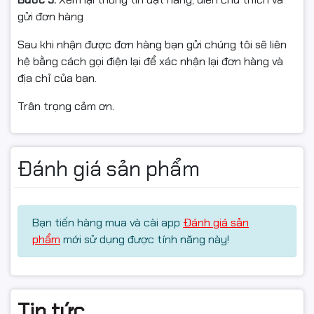
gửi đơn hàng
Rulo không trầy xước nặng, không cong/gãy, không
dấu lắp thử mạnh tay
Sau khi nhận được đơn hàng bạn gửi chúng tôi sẽ liên
hệ bằng cách gọi điện lại để xác nhận lại đơn hàng và
Còn nguyên vẹn, đủ hộp/tem/phụ kiện/hóa đơn (nếu
địa chỉ của bạn.
có)
Trân trọng cảm ơn.
Không hỗ trợ đổi/hoàn nếu: lắp sai máy, tự lắp gây hư
hỏng, hoặc không có video mở gói khi khiếu nại.
Đánh giá sản phẩm
#ruloep #loepmayin #ruloHP1010 #HP1020
#Canon2900 #Canon3000 #linhkiencumsay
#linhkienmayin #mayinlaser #mayindentrang #FullVAT
Bạn tiến hàng mua và cài app
Đánh giá sản
#NgocThoComputer
phẩm
mới sử dụng được tính năng này!
Tin tức