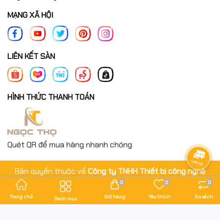
MẠNG XÃ HỘI
LIÊN KẾT SÀN
HÌNH THỨC THANH TOÁN
Quét QR để mua hàng nhanh chóng
Bản quyền thuộc về
Công ty TNHH Thiết bị công nghệ
Ngọc Thọ
.
0
0
0
Cung cấp bởi
Sapo
Trang chủ
Giỏ hàng
Yêu thích
So sánh
Danh mục