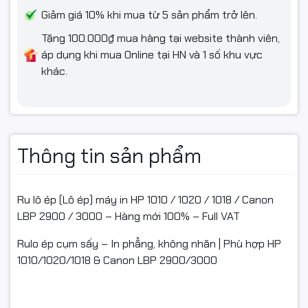
keo/thùng đến khi thấy rõ sản phẩm (để làm bằng chứng
Giảm giá 10% khi mua từ 5 sản phẩm trở lên.
nếu: móp méo, vỡ, giao nhầm, thiếu hàng).
Tặng 100.000₫ mua hàng tại website thành viên,
áp dụng khi mua Online tại HN và 1 số khu vực
Hỗ trợ đổi/hoàn khi: giao sai mẫu, thiếu hàng, hoặc linh kiện
khác.
lỗi kỹ thuật được shop xác nhận.
Hàng hoàn phải:
Rulo không trầy xước nặng, không cong/gãy, không dấu lắp
thử mạnh tay
Thông tin sản phẩm
Còn nguyên vẹn, đủ hộp/tem/phụ kiện/hóa đơn (nếu có)
Không hỗ trợ đổi/hoàn nếu: lắp sai máy, tự lắp gây hư hỏng,
Ru lô ép (Lô ép) máy in HP 1010 / 1020 / 1018 / Canon
hoặc không có video mở gói khi khiếu nại.
LBP 2900 / 3000 – Hàng mới 100% – Full VAT
Rulo ép cụm sấy – In phẳng, không nhăn | Phù hợp HP
1010/1020/1018 & Canon LBP 2900/3000
#ruloep #loepmayin #ruloHP1010 #HP1020 #Canon2900
#Canon3000 #linhkiencumsay #linhkienmayin #mayinlaser
#mayindentrang #FullVAT #NgocThoComputer