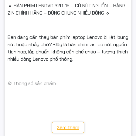
🔹 BÀN PHÍM LENOVO 320-15 – CÓ NÚT NGUỒN – HÀNG
ZIN CHÍNH HÃNG – DÙNG CHUNG NHIỀU DÒNG 🔹
Bạn đang cần thay bàn phím laptop Lenovo bị liệt, bung
nút hoặc nhảy chữ? Đây là bàn phím zin, có nút nguồn
tích hợp, lắp chuẩn, không cần chế cháo – tương thích
nhiều dòng Lenovo phổ thông.
⚙️ Thông số sản phẩm:
Chuẩn layout: 15.6 inch – Có nút nguồn
Màu sắc: Đen
Xem thêm