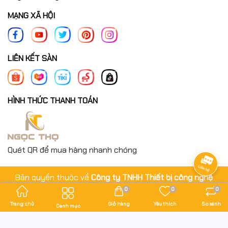
MẠNG XÃ HỘI
LIÊN KẾT SÀN
HÌNH THỨC THANH TOÁN
Quét QR để mua hàng nhanh chóng
Bản quyền thuộc về
Công ty TNHH Thiết bị công nghệ
Ngọc Thọ
.
0
0
0
Cung cấp bởi
Sapo
Trang chủ
Giỏ hàng
Yêu thích
So sánh
Danh mục