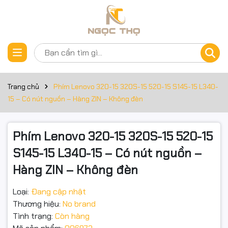
Thông số kỹ thuật
Đặt trước sản phẩm
Phím Lenovo 320-15 320S-15 520-15 S145-15 L340-15 – Có
nút nguồn – Hàng ZIN – Không đèn
Trang chủ
Phím Lenovo 320-15 320S-15 520-15 S145-15 L340-
✅ Dùng chung bàn phím
15 – Có nút nguồn – Hàng ZIN – Không đèn
Lenovo 320-15, 320-15ISK
Phím Lenovo 320-15 320S-15 520-15
S145-15 L340-15 – Có nút nguồn –
Lenovo 320S-15, 320S-15IKB
Hàng ZIN – Không đèn
Loại:
Đang cập nhật
Lenovo 320C-15
Thương hiệu:
No brand
Tình trạng:
Còn hàng