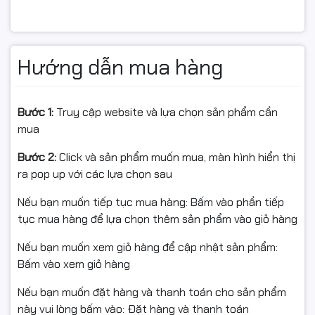
Lenovo 320-15, 320S-15, 320S-15IKB, 320C-15, 320-
15ISK
Hướng dẫn mua hàng
IdeaPad 520-15, 520-15IKB, S145-15, 130-15
Bước 1:
Truy cập website và lựa chọn sản phẩm cần
mua
Lenovo L340-15IRH
Bước 2:
Click và sản phẩm muốn mua, màn hình hiển thị
ra pop up với các lựa chọn sau
#banphimLenovo
Nếu bạn muốn tiếp tục mua hàng: Bấm vào phần tiếp
#banphimLenovo32015
tục mua hàng để lựa chọn thêm sản phẩm vào giỏ hàng
#banphimLenovo52015
Nếu bạn muốn xem giỏ hàng để cập nhật sản phẩm:
#banphimS14515
Bấm vào xem giỏ hàng
#banphimL34015
Nếu bạn muốn đặt hàng và thanh toán cho sản phẩm
này vui lòng bấm vào: Đặt hàng và thanh toán