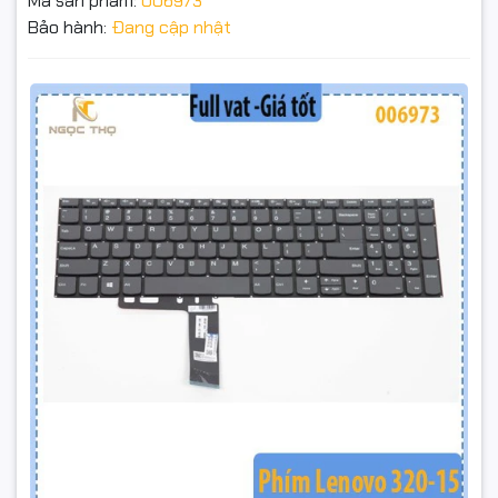
Mã sản phẩm:
006973
Lenovo IdeaPad 520-15, 520-15IKB
Bảo hành:
Đang cập nhật
Phím Lenovo 320-15 320S-15 520-15 S145-15 L340-15 –
Lenovo IdeaPad S145-15
Có nút nguồn – Hàng ZIN – Không đèn
Đặt trước sản phẩm để nhận thêm nhiều ưu đãi bạn
nhé
Lenovo IdeaPad 130-15
Lenovo L340-15IRH
🔹 BÀN PHÍM LENOVO 320-15 – CÓ NÚT NGUỒN – HÀNG ZIN
CHÍNH HÃNG – DÙNG CHUNG NHIỀU DÒNG 🔹
GỬI THÔNG TIN
Bạn đang cần thay bàn phím laptop Lenovo bị liệt, bung nút
hoặc nhảy chữ? Đây là bàn phím zin, có nút nguồn tích hợp,
lắp chuẩn, không cần chế cháo – tương thích nhiều dòng