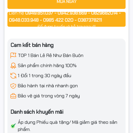
MUA NGAY
Lenovo L340-15IRH
Liên hệ
0949.851.037 - 0942.938.669 - 0829682014 -
#banphimLenovo
0948.033.948 - 0985 422 020 - 0387378211
#banphimLenovo32015
Để được tư vấn và hỗ trợ ngay!!!
#banphimLenovo52015
Cam kết bán hàng
#banphimS14515
TOP 1 Bán Lẻ Rẻ Như Bán Buôn
#banphimL34015
Sản phẩm chính hãng 100%
#banphimcokhung
1 Đổi 1 trong 30 ngày đầu
Bảo hành tại nhà nhanh gọn
#banphimconutnguon
Bảo vệ giá trong vòng 7 ngày
#banphimzin
#banphimkhongled
Danh sách khuyến mãi
#linhkienLenovo
Áp dụng Phiếu quà tặng/ Mã giảm giá theo sản
phẩm.