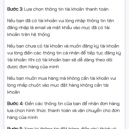
#banphimcokhung
Bước 3:
Lựa chọn thông tin tài khoản thanh toán
#banphimconutnguon
Nếu bạn đã có tài khoản vui lòng nhập thông tin tên
#banphimzin
đăng nhập là email và mật khẩu vào mục đã có tài
khoản trên hệ thống
#banphimkhongled
Nếu bạn chưa có tài khoản và muốn đăng ký tài khoản
#linhkienLenovo
vui lòng điền các thông tin cá nhân để tiếp tục đăng ký
#thaybanphimlaptop
tài khoản. Khi có tài khoản bạn sẽ dễ dàng theo dõi
được đơn hàng của mình
#banphimgiare
Nếu bạn muốn mua hàng mà không cần tài khoản vui
#banphimchinhhang
lòng nhấp chuột vào mục đặt hàng không cần tài
khoản
#banphimLenovoS145
Bước 4:
Điền các thông tin của bạn để nhận đơn hàng,
#banphimLenovoIdeaPad
lựa chọn hình thức thanh toán và vận chuyển cho đơn
hàng của mình
Bước 5:
Xem lại thông tin đặt hàng, điền chú thích và