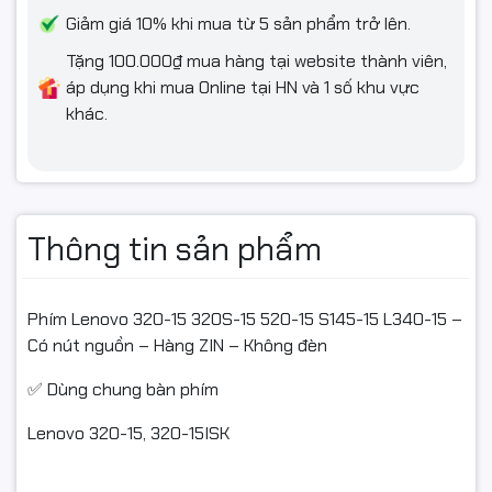
#thaybanphimlaptop
Giảm giá 10% khi mua từ 5 sản phẩm trở lên.
#banphimgiare
Tặng 100.000₫ mua hàng tại website thành viên,
áp dụng khi mua Online tại HN và 1 số khu vực
#banphimchinhhang
khác.
#banphimLenovoS145
#banphimLenovoIdeaPad
Thông tin sản phẩm
Phím Lenovo 320-15 320S-15 520-15 S145-15 L340-15 –
Có nút nguồn – Hàng ZIN – Không đèn
✅ Dùng chung bàn phím
Lenovo 320-15, 320-15ISK