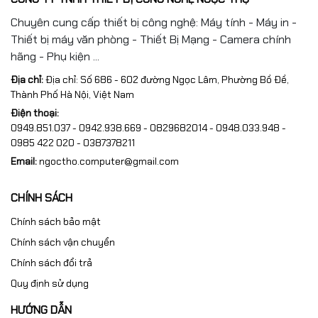
Chuyên cung cấp thiết bị công nghệ: Máy tính - Máy in -
Thiết bị máy văn phòng - Thiết Bị Mạng - Camera chính
hãng - Phụ kiện ...
Địa chỉ:
Địa chỉ: Số 686 - 602 đường Ngọc Lâm, Phường Bồ Đề,
Thành Phố Hà Nội, Việt Nam
Điện thoại:
0949.851.037 - 0942.938.669 - 0829682014 - 0948.033.948 -
0985 422 020 - 0387378211
Email:
ngoctho.computer@gmail.com
CHÍNH SÁCH
Chính sách bảo mật
Chính sách vận chuyển
Chính sách đổi trả
Quy định sử dụng
HƯỚNG DẪN