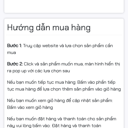
Ứng dụng
Hướng dẫn mua hàng
Nâng cấp tốc độ cho laptop/PC làm việc – học tập –
đồ họa nhẹ – gaming.
Bước 1:
Truy cập website và lựa chọn sản phẩm cần
Cài HĐH + ứng dụng để máy phản hồi mượt mà.
mua
Bước 2:
Click và sản phẩm muốn mua, màn hình hiển thị
Điều kiện hoàn hàng (📦)
ra pop up với các lựa chọn sau
Nếu bạn muốn tiếp tục mua hàng: Bấm vào phần tiếp
tục mua hàng để lựa chọn thêm sản phẩm vào giỏ hàng
Quay video mở gói khi nhận để làm bằng chứng nếu va
đập/lỗi vận chuyển.
Nếu bạn muốn xem giỏ hàng để cập nhật sản phẩm:
Bấm vào xem giỏ hàng
Nếu chưa dùng được, vui lòng liên hệ kỹ thuật để được
hỗ trợ trước khi hoàn.
Nếu bạn muốn đặt hàng và thanh toán cho sản phẩm
này vui lòng bấm vào: Đặt hàng và thanh toán