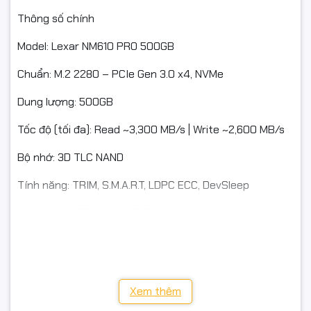
Thông số chính
Model: Lexar NM610 PRO 500GB
Chuẩn: M.2 2280 – PCIe Gen 3.0 x4, NVMe
Dung lượng: 500GB
Tốc độ (tối đa): Read ~3,300 MB/s | Write ~2,600 MB/s
Bộ nhớ: 3D TLC NAND
Tính năng: TRIM, S.M.A.R.T, LDPC ECC, DevSleep
Kích thước: 80 × 22 × ~2.25 mm
Tương thích: Main/laptop có khe M.2 NVMe (PCIe)
Bảo hành: Chính hãng 36 tháng
Xem thêm
Thuế: Xuất hóa đơn Full VAT