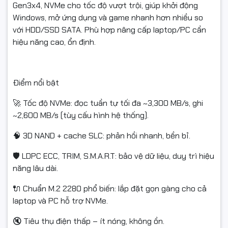
Gen3x4, NVMe cho tốc độ vượt trội, giúp khởi động
Windows, mở ứng dụng và game nhanh hơn nhiều so
với HDD/SSD SATA. Phù hợp nâng cấp laptop/PC cần
hiệu năng cao, ổn định.
Điểm nổi bật
🚀 Tốc độ NVMe: đọc tuần tự tối đa ~3,300 MB/s, ghi
~2,600 MB/s (tùy cấu hình hệ thống).
🧠 3D NAND + cache SLC: phản hồi nhanh, bền bỉ.
🛡 LDPC ECC, TRIM, S.M.A.R.T: bảo vệ dữ liệu, duy trì hiệu
năng lâu dài.
🔌 Chuẩn M.2 2280 phổ biến: lắp đặt gọn gàng cho cả
laptop và PC hỗ trợ NVMe.
🔇 Tiêu thụ điện thấp – ít nóng, không ồn.