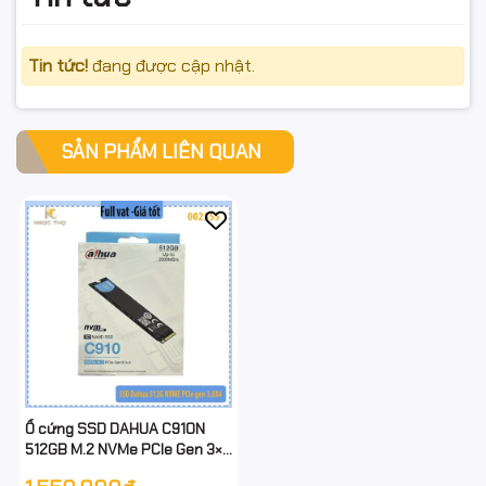
Tin tức!
đang được cập nhật.
SẢN PHẨM LIÊN QUAN
Ổ cứng SSD DAHUA C910N
512GB M.2 NVMe PCIe Gen 3×4
– Chính hãng – Full VAT