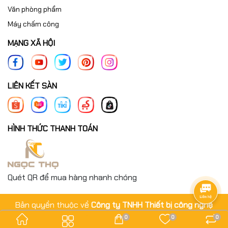
Văn phòng phẩm
Máy chấm công
MẠNG XÃ HỘI
LIÊN KẾT SÀN
HÌNH THỨC THANH TOÁN
Quét QR để mua hàng nhanh chóng
Bản quyền thuộc về
Công ty TNHH Thiết bị công nghệ
Ngọc Thọ
.
0
0
0