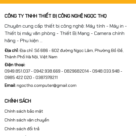
CÔNG TY TNHH THIẾT BỊ CÔNG NGHỆ NGỌC THỌ
Chuyên cung cấp thiết bị công nghệ: Máy tính - Máy in -
Thiết bị máy văn phòng - Thiết Bị Mạng - Camera chính
hãng - Phụ kiện ...
Địa chỉ:
Địa chỉ: Số 686 - 602 đường Ngọc Lâm, Phường Bồ Đề,
Thành Phố Hà Nội, Việt Nam
Điện thoại:
0949.851.037 - 0942.938.669 - 0829682014 - 0948.033.948 -
0985 422 020 - 0387378211
Email:
ngoctho.computer@gmail.com
CHÍNH SÁCH
Chính sách bảo mật
Chính sách vận chuyển
Chính sách đổi trả