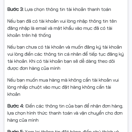
Hàng hoàn cần nguyên trạng, không trầy xước/hư
hỏng, đủ phụ kiện/tem/hộp/serial.
Bước 3:
Lựa chọn thông tin tài khoản thanh toán
Chỉ hỗ trợ đổi/hoàn khi sản phẩm còn giá trị sử dụng &
Nếu bạn đã có tài khoản vui lòng nhập thông tin tên
trong thời gian quy định của sàn.
đăng nhập là email và mật khẩu vào mục đã có tài
khoản trên hệ thống
#Lexar #NM610Pro #SSD500GB #NVMe #PCIeGen3x4
#M2SSD #TangTocLaptop #FullVAT
Nếu bạn chưa có tài khoản và muốn đăng ký tài khoản
#NgocThoComputer
vui lòng điền các thông tin cá nhân để tiếp tục đăng ký
tài khoản. Khi có tài khoản bạn sẽ dễ dàng theo dõi
được đơn hàng của mình
Nếu bạn muốn mua hàng mà không cần tài khoản vui
lòng nhấp chuột vào mục đặt hàng không cần tài
khoản
Bước 4:
Điền các thông tin của bạn để nhận đơn hàng,
lựa chọn hình thức thanh toán và vận chuyển cho đơn
hàng của mình
Bước 5:
Xem lại thông tin đặt hàng, điền chú thích và