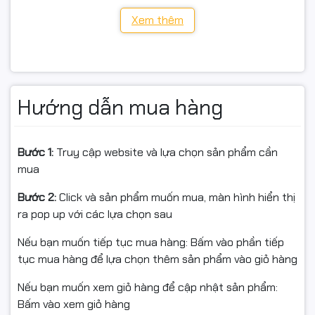
Model: Kingston
Xem thêm
Dung lượng: 240GB
Chuẩn giao tiếp: SATA III 6Gb/s (tương thích SATA II)
Hướng dẫn mua hàng
Tốc độ đọc/ghi tham khảo: ~500 / 450 MB/s
Kích thước: 2.5", dày 7mm
Bước 1:
Truy cập website và lựa chọn sản phẩm cần
Loại bộ nhớ: NAND Flash
mua
Bảo hành: 36 tháng chính hãng
Bước 2:
Click và sản phẩm muốn mua, màn hình hiển thị
ra pop up với các lựa chọn sau
Hóa đơn: Full VAT – phù hợp công ty, cơ quan, hộ kinh
doanh
Nếu bạn muốn tiếp tục mua hàng: Bấm vào phần tiếp
tục mua hàng để lựa chọn thêm sản phẩm vào giỏ hàng
Nếu bạn muốn xem giỏ hàng để cập nhật sản phẩm:
🎯 Phù hợp cho
Bấm vào xem giỏ hàng