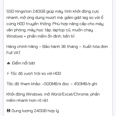
SSD Kingston 240GB giúp máy tính khởi động cực
nhanh, mở ứng dụng mượt mà, giảm giật lag so với ổ
cứng HDD truyền thống. Phù hợp nâng cấp cho máy
văn phòng, máy học tập, laptop cũ, muốn chạy
Windows + phần mềm ổn định, bền bỉ.
Hàng chính hãng – Bảo hành 36 tháng – Xuất hóa đơn
Full VAT.
🔥 Điểm nổi bật
⚡ Tốc độ vượt trội so với HDD
Tốc độ tham khảo: ~500MB/s đọc – 450MB/s ghi
Khởi động Windows, mở Word/Excel/Chrome, phần
mềm nhanh hơn rõ rệt.
💾 Dung lượng 240GB hợp lý