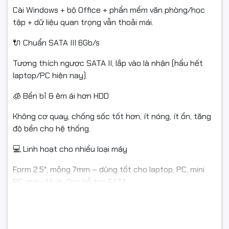
Cài Windows + bộ Office + phần mềm văn phòng/học
tập + dữ liệu quan trọng vẫn thoải mái.
🔌 Chuẩn SATA III 6Gb/s
Tương thích ngược SATA II, lắp vào là nhận (hầu hết
laptop/PC hiện nay).
🧊 Bền bỉ & êm ái hơn HDD
Không cơ quay, chống sốc tốt hơn, ít nóng, ít ồn, tăng
độ bền cho hệ thống.
💻 Linh hoạt cho nhiều loại máy
Form 2.5", mỏng 7mm – dùng tốt cho laptop, PC, mini
PC, máy All-in-One hỗ trợ SATA.
📋 Thông số kỹ thuật