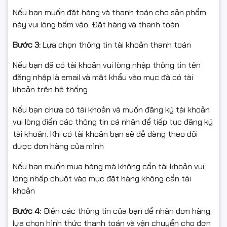
Nâng cấp máy văn phòng / máy học tập để:
Nếu bạn muốn đặt hàng và thanh toán cho sản phẩm
Boot nhanh, mở file, mở trình duyệt mượt hơn
này vui lòng bấm vào: Đặt hàng và thanh toán
Laptop/PC cũ cần tăng tốc với chi phí hợp lý
Bước 3:
Lựa chọn thông tin tài khoản thanh toán
Dùng làm ổ chạy hệ điều hành + phần mềm, kết hợp
Nếu bạn đã có tài khoản vui lòng nhập thông tin tên
thêm HDD để lưu dữ liệu dung lượng lớn.
đăng nhập là email và mật khẩu vào mục đã có tài
khoản trên hệ thống
👉 Đặt mua ngay SSD Kingston SPC 240GB để trải
nghiệm tốc độ nhanh gấp nhiều lần ổ cứng HDD truyền
Nếu bạn chưa có tài khoản và muốn đăng ký tài khoản
thống!
vui lòng điền các thông tin cá nhân để tiếp tục đăng ký
tài khoản. Khi có tài khoản bạn sẽ dễ dàng theo dõi
được đơn hàng của mình
#SSDKingston #SSD240GB #SSDChinhHang #FullVAT
Nếu bạn muốn mua hàng mà không cần tài khoản vui
lòng nhấp chuột vào mục đặt hàng không cần tài
#BaoHanh36Thang #SSDMayTinh #SSD2_5
khoản
#NangCapLaptop
Bước 4:
Điền các thông tin của bạn để nhận đơn hàng,
#NgocThoComputer #congnghengoctho
lựa chọn hình thức thanh toán và vận chuyển cho đơn