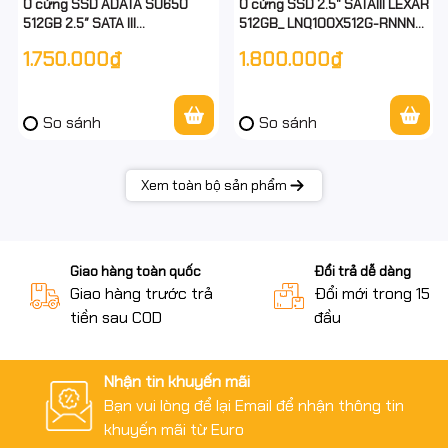
Ổ cứng SSD ADATA SU650
Ổ cứng SSD 2.5" SATAIII LEXAR
512GB 2.5″ SATA III
512GB_ LNQ100X512G-RNNNG
(ASU650SS-512GT-R) – Hàng
- hàng chính hãng - full vat
1.750.000₫
1.800.000₫
chính hãng – Full VAT – BH 36
tháng
So sánh
So sánh
Xem toàn bộ sản phẩm
Giao hàng toàn quốc
Đổi trả dễ dàng
Giao hàng trước trả
Đổi mới trong 15 n
tiền sau COD
đầu
Nhận tin khuyến mãi
Bạn vui lòng để lại Email để nhận thông tin
khuyến mãi từ Euro