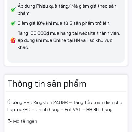
#SSDKingston #SSD240GB #SSDChinhHang #FullVAT
Áp dụng Phiếu quà tặng/ Mã giảm giá theo sản
phẩm.
#BaoHanh36Thang #SSDMayTinh #SSD2_5
#NangCapLaptop
Giảm giá 10% khi mua từ 5 sản phẩm trở lên.
Tặng 100.000₫ mua hàng tại website thành viên,
#NgocThoComputer #congnghengoctho
áp dụng khi mua Online tại HN và 1 số khu vực
khác.
Thông tin sản phẩm
Ổ cứng SSD Kingston 240GB – Tăng tốc toàn diện cho
Laptop/PC – Chính hãng – Full VAT – BH 36 tháng
📝 Mô tả ngắn