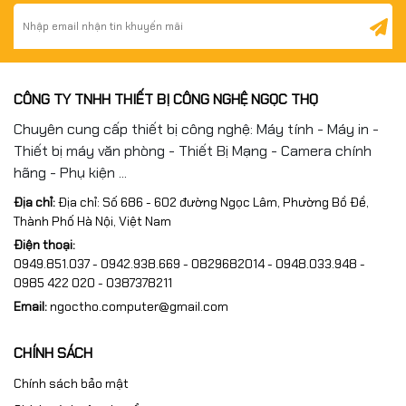
CÔNG TY TNHH THIẾT BỊ CÔNG NGHỆ NGỌC THỌ
Chuyên cung cấp thiết bị công nghệ: Máy tính - Máy in -
Thiết bị máy văn phòng - Thiết Bị Mạng - Camera chính
hãng - Phụ kiện ...
Địa chỉ:
Địa chỉ: Số 686 - 602 đường Ngọc Lâm, Phường Bồ Đề,
Thành Phố Hà Nội, Việt Nam
Điện thoại:
0949.851.037 - 0942.938.669 - 0829682014 - 0948.033.948 -
0985 422 020 - 0387378211
Email:
ngoctho.computer@gmail.com
CHÍNH SÁCH
Chính sách bảo mật